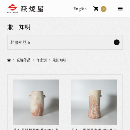
English
0
兼田知明
経歴を見る
昭和51年(1976年) 八代兼田佳炎の長男として萩市に生まれる
萩焼作品
作家別
兼田知明
平成13年 倉敷芸術科学大学大学院 陶芸専攻修了
平成16年 西部伝統工芸展 入選 以後連続
西日本陶芸展 入選 以後３回
一水会陶芸展 入選 以後４回
平成17年 九州山口陶磁展 入選 以後８回
平成18年 日本陶芸展 入選 以後２回
西日本陶芸３０人選抜展（九州国立博物館）
現在形の陶芸 萩大賞展 入選 以後連続
西部伝統工芸展 西部支部長賞受賞
平成19年 西日本陶芸展 第二部門 用の美大賞受賞