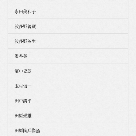
永田美和子
波多野善蔵
波多野英生
渋谷英一
濱中史朗
玉村信一
田中講平
田原崇雄
田原陶兵衛窯