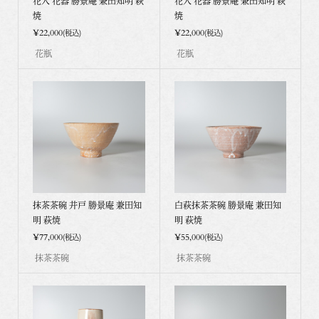
花入 花器 勝景庵 兼田知明 萩
花入 花器 勝景庵 兼田知明 萩
西部伝統工芸展 奨励賞受賞
焼
焼
平成22年 日本伝統工芸展 入選
¥22,000
¥22,000
平成23年 茶の湯の造形展 入選 以後４回
(税込)
(税込)
山口県美術展 入選 以後１回
花瓶
花瓶
平成24年 山口県美術展 佳作賞 受賞
平成25年 陶美展 入選 以後１回
美濃茶碗展 入選 以後２回
平成27年 西日本陶芸展 大分県知事賞 受賞
陶芸美術協会 会員
抹茶茶碗 井戸 勝景庵 兼田知
白萩抹茶茶碗 勝景庵 兼田知
明 萩焼
明 萩焼
¥77,000
¥55,000
(税込)
(税込)
抹茶茶碗
抹茶茶碗