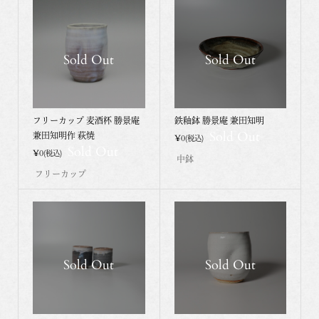
Sold Out
Sold Out
フリーカップ 麦酒杯 勝景庵
鉄釉鉢 勝景庵 兼田知明
Sold Out
兼田知明作 萩焼
¥0
(税込)
Sold Out
¥0
(税込)
中鉢
フリーカップ
Sold Out
Sold Out