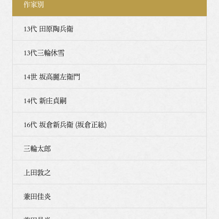
作家別
13代 田原陶兵衛
13代三輪休雪
14世 坂高麗左衛門
14代 新庄貞嗣
16代 坂倉新兵衛 (坂倉正紘)
三輪太郎
上田敦之
兼田佳炎