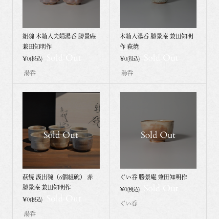
組碗 木箱入夫婦湯呑 勝景庵
木箱入湯呑 勝景庵 兼田知明
兼田知明作
作 萩焼
Sold Out
Sold Out
¥0
¥0
(税込)
(税込)
湯呑
湯呑
Sold Out
Sold Out
萩焼 汲出碗（6個組碗） 赤
ぐい呑 勝景庵 兼田知明作
Sold Out
勝景庵 兼田知明作
¥0
(税込)
Sold Out
¥0
(税込)
ぐい呑
湯呑