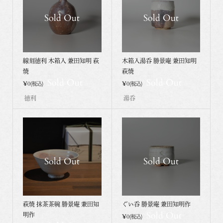
Sold Out
Sold Out
線刻徳利 木箱入 兼田知明 萩
木箱入湯呑 勝景庵 兼田知明
焼
萩焼
Sold Out
Sold Out
¥0
¥0
(税込)
(税込)
徳利
湯呑
Sold Out
Sold Out
萩焼 抹茶茶碗 勝景庵 兼田知
ぐい呑 勝景庵 兼田知明作
Sold Out
明作
¥0
(税込)