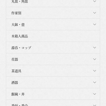
丸皿・角皿
作家別
大鉢・壺
木箱入商品
湯呑・コップ
花器
茶道具
酒器
飯碗・丼
香炉・香合