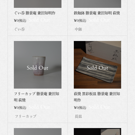
ぐい呑 勝景庵 兼田知明作
鉄釉鉢 勝景庵 兼田知明 萩焼
Sold Out
Sold Out
¥0
¥0
(税込)
(税込)
ぐい呑
中鉢
Sold Out
Sold Out
フリーカップ 勝景庵 兼田知
萩焼 黒彩板皿 勝景庵 兼田知
明 萩焼
明作
Sold Out
Sold Out
¥0
¥0
(税込)
(税込)
フリーカップ
長皿