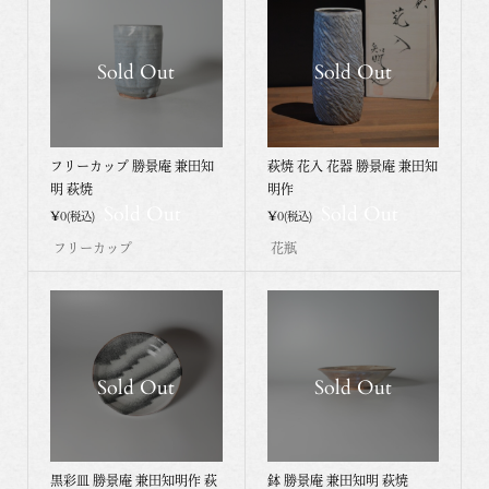
Sold Out
Sold Out
フリーカップ 勝景庵 兼田知
萩焼 花入 花器 勝景庵 兼田知
明 萩焼
明作
Sold Out
Sold Out
¥0
¥0
(税込)
(税込)
フリーカップ
花瓶
Sold Out
Sold Out
黒彩皿 勝景庵 兼田知明作 萩
鉢 勝景庵 兼田知明 萩焼