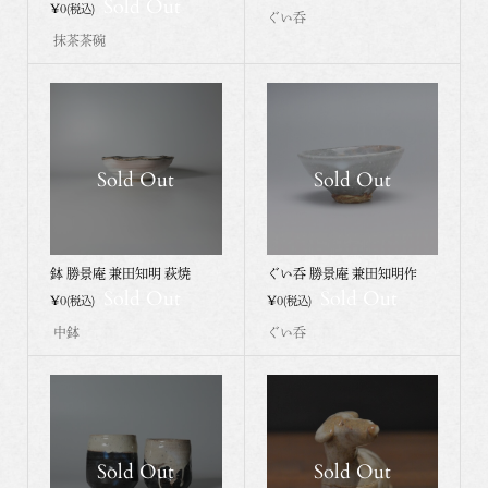
Sold Out
¥0
(税込)
ぐい呑
抹茶茶碗
Sold Out
Sold Out
鉢 勝景庵 兼田知明 萩焼
ぐい呑 勝景庵 兼田知明作
Sold Out
Sold Out
¥0
¥0
(税込)
(税込)
中鉢
ぐい呑
Sold Out
Sold Out