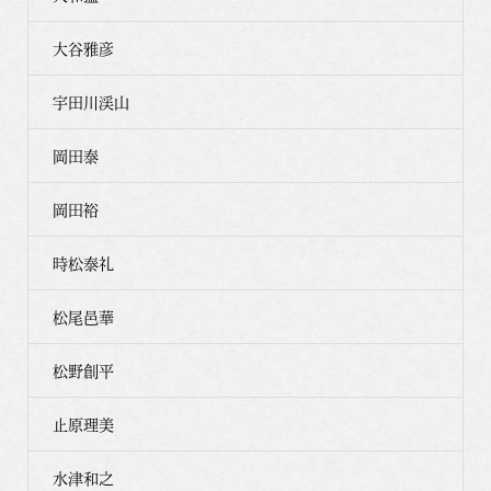
大谷雅彦
宇田川渓山
岡田泰
岡田裕
時松泰礼
松尾邑華
松野創平
止原理美
水津和之