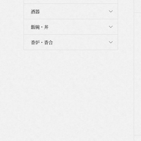
酒器
飯碗・丼
香炉・香合