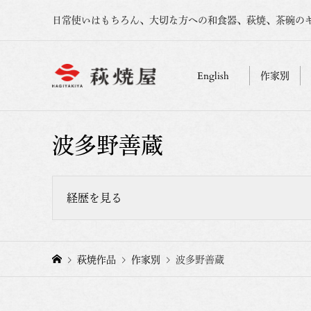
日常使いはもちろん、大切な方への和食器、萩焼、茶碗の
English
作家別
波多野善蔵
経歴を見る
1942年
萩焼作品
作家別
波多野善蔵
出生
1972年 山口県美術展知事賞
1973年 日展入選(三回)