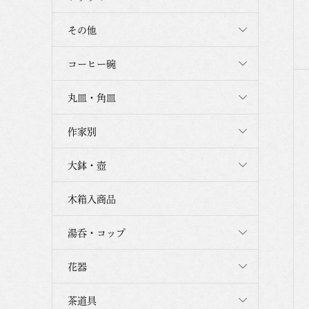
その他
コーヒー碗
丸皿・角皿
作家別
大鉢・壺
木箱入商品
湯呑・コップ
花器
茶道具