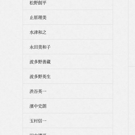
松野創平
止原理美
水津和之
永田美和子
波多野善蔵
波多野英生
渋谷英一
濱中史朗
玉村信一