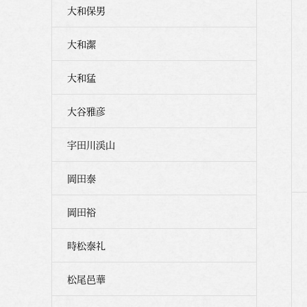
大和保男
大和潔
大和猛
大谷雅彦
宇田川渓山
岡田泰
岡田裕
時松泰礼
松尾邑華