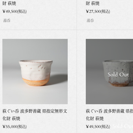
財 萩焼
財 萩焼
¥49,500
¥27,500
(税込)
(税込)
湯呑
湯呑
Sold Out
萩ぐい呑 波多野善蔵 県指定無形文
萩ぐい呑 波多野善蔵 県
化財 萩焼
化財 萩焼
Sold Ou
¥55,000
¥49,500
(税込)
(税込)