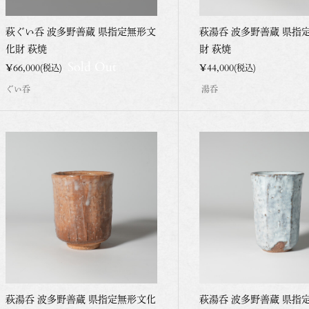
萩ぐい呑 波多野善蔵 県指定無形文
萩湯呑 波多野善蔵 県指
化財 萩焼
財 萩焼
Sold Out
¥66,000
¥44,000
(税込)
(税込)
ぐい呑
湯呑
萩湯呑 波多野善蔵 県指定無形文化
萩湯呑 波多野善蔵 県指