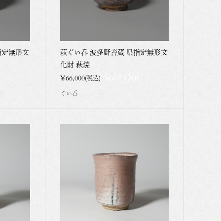
指定無形文
萩ぐい呑 波多野善蔵 県指定無形文
化財 萩焼
t
Sold Out
¥66,000
(税込)
ぐい呑