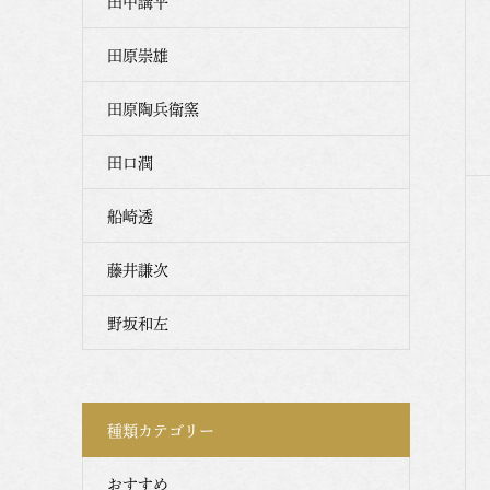
田中講平
田原崇雄
田原陶兵衛窯
田口潤
船崎透
藤井謙次
野坂和左
種類カテゴリー
おすすめ