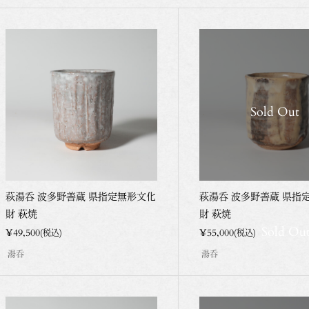
」受賞
Sold Out
受ける
萩湯呑 波多野善蔵 県指定無形文化
萩湯呑 波多野善蔵 県指
財 萩焼
財 萩焼
Sold Ou
¥49,500
¥55,000
(税込)
(税込)
湯呑
湯呑