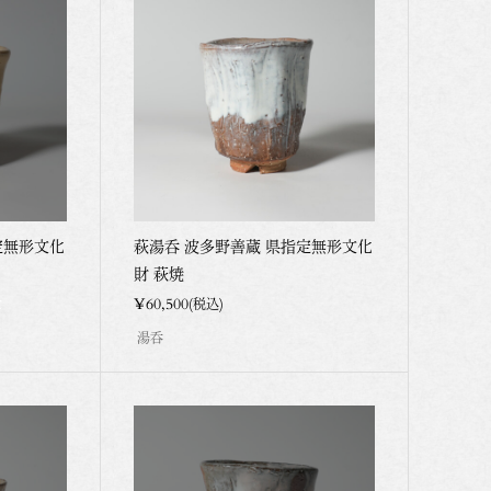
定無形文化
萩湯呑 波多野善蔵 県指定無形文化
財 萩焼
t
¥60,500
(税込)
湯呑