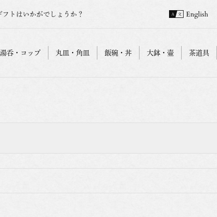
ギフトはいかがでしょうか？
English
湯呑・コップ
丸皿・角皿
飯碗・丼
大鉢・壷
茶道具