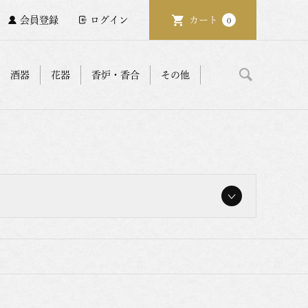
会員登録
ログイン
カート
0
酒器
花器
香炉・香合
その他