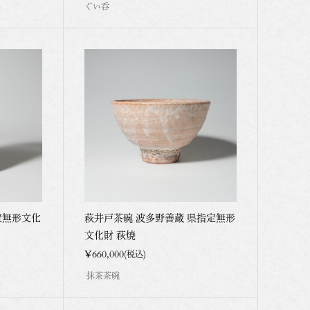
ぐい呑
定無形文化
萩井戸茶碗 波多野善蔵 県指定無形
文化財 萩焼
¥660,000
(税込)
抹茶茶碗