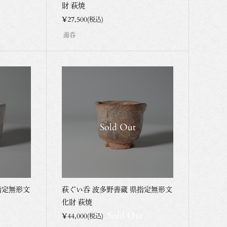
財 萩焼
¥27,500
(税込)
湯呑
Sold Out
指定無形文
萩ぐい呑 波多野善蔵 県指定無形文
化財 萩焼
t
Sold Out
¥44,000
(税込)