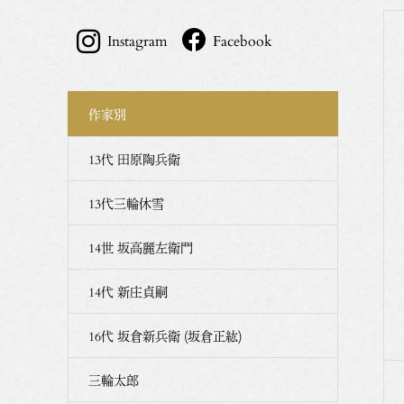
1974年 九州･山口陶磁展第一位(二回)
Instagram
Facebook
山口県美術展文部大臣奨励賞
1977年 第二十四回日本伝統工芸展初入選
1981年 第二十八回日本伝統工芸展「日本工芸会奨励賞
作家別
1987年 山口県芸術文化振興奨励賞受賞
1992年 ｢日本の陶芸〈今)100選展｣出品。山口県選奨を
13代 田原陶兵衛
2002年 山口県指定無形文化財保持者
13代三輪休雪
2011年 中国文化賞受賞
2013年 秋の叙勲にて旭日双光章受章
14世 坂高麗左衛門
2021年現在 日本伝統工芸展入選４２回
14代 新庄貞嗣
16代 坂倉新兵衛 (坂倉正紘)
三輪太郎