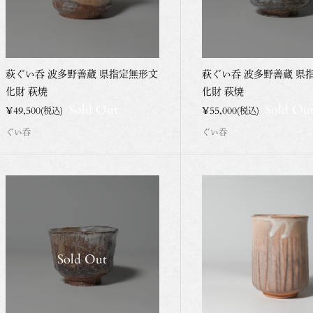
萩ぐい呑 波多野善蔵 県指定無形文
萩ぐい呑 波多野善蔵 県
化財 萩焼
化財 萩焼
Sold Out
Sold Ou
¥49,500
¥55,000
(税込)
(税込)
ぐい呑
ぐい呑
Sold Out