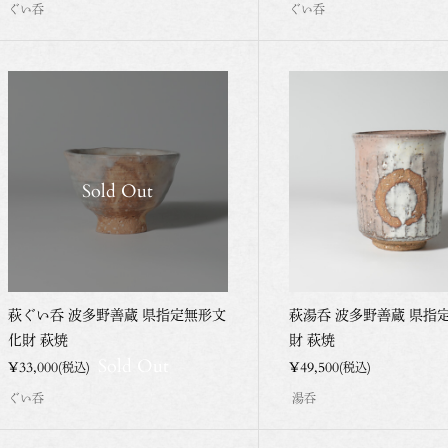
ぐい呑
ぐい呑
Sold Out
萩ぐい呑 波多野善蔵 県指定無形文
萩湯呑 波多野善蔵 県指
化財 萩焼
財 萩焼
Sold Out
¥33,000
¥49,500
(税込)
(税込)
ぐい呑
湯呑