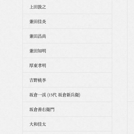
上田敦之
兼田佳炎
兼田昌尚
兼田知明
厚東孝明
吉野桃李
坂倉一渓 (15代 坂倉新兵衛)
坂倉善右衛門
大和佳太