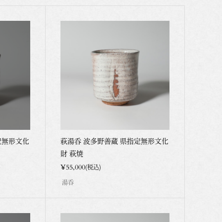
定無形文化
萩湯呑 波多野善蔵 県指定無形文化
財 萩焼
t
¥55,000
(税込)
湯呑