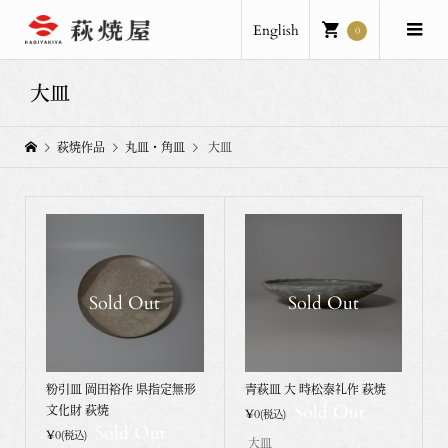
English
0
大皿
萩焼作品
丸皿・角皿
大皿
Sold Out
Sold Out
粉引皿 岡田裕作 県指定無形
青萩皿 大 時松泰礼作 萩焼
Sold Out
文化財 萩焼
¥0
(税込)
Sold Out
¥0
(税込)
大皿