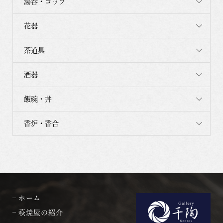
湯呑・コップ
花器
茶道具
酒器
飯碗・丼
香炉・香合
ホーム
萩焼屋の紹介