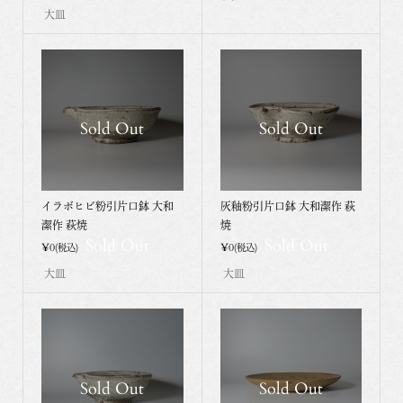
大皿
Sold Out
Sold Out
イラボヒビ粉引片口鉢 大和
灰釉粉引片口鉢 大和潔作 萩
潔作 萩焼
焼
Sold Out
Sold Out
¥0
¥0
(税込)
(税込)
大皿
大皿
Sold Out
Sold Out