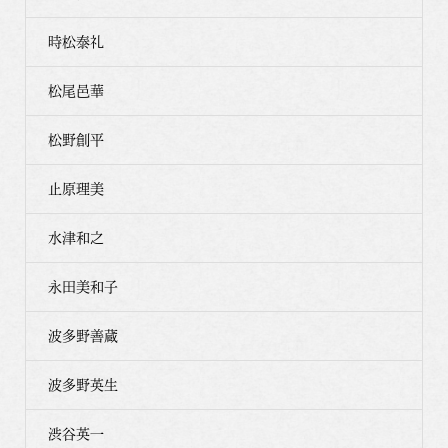
時松泰礼
松尾邑華
松野創平
止原理美
水津和之
永田美和子
波多野善蔵
波多野英生
渋谷英一