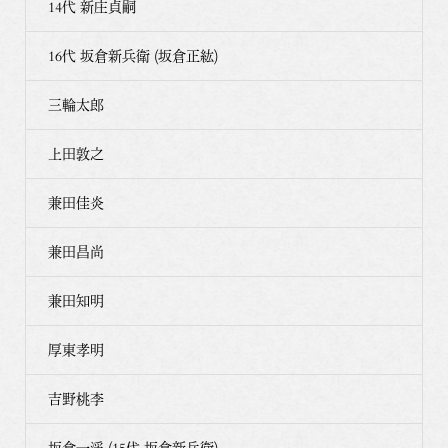
14代 新庄貞嗣
16代 坂倉新兵衛 (坂倉正紘)
三輪太郎
上田敦之
兼田佳炎
兼田昌尚
兼田知明
厚東孝明
吉野桃李
坂倉一渓 (15代 坂倉新兵衛)