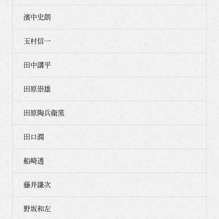
濱中史朗
玉村信一
田中講平
田原崇雄
田原陶兵衛窯
田口潤
船崎透
藤井謙次
野坂和左