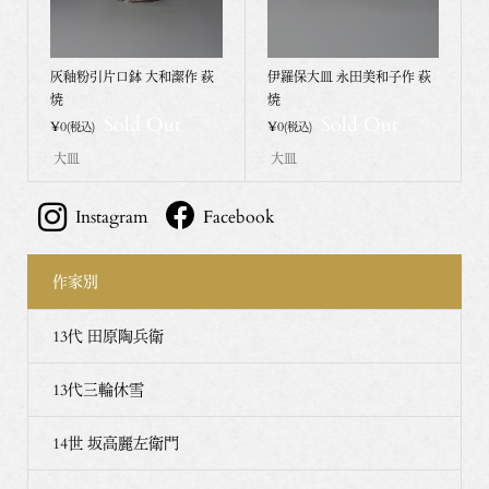
灰釉粉引片口鉢 大和潔作 萩
伊羅保大皿 永田美和子作 萩
焼
焼
Sold Out
Sold Out
¥0
¥0
(税込)
(税込)
大皿
大皿
Instagram
Facebook
作家別
13代 田原陶兵衛
13代三輪休雪
14世 坂高麗左衛門