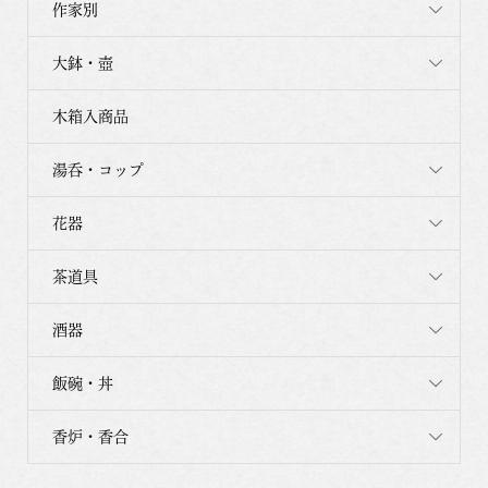
作家別
大鉢・壺
木箱入商品
湯呑・コップ
花器
茶道具
酒器
飯碗・丼
香炉・香合