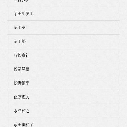
宇田川渓山
岡田泰
岡田裕
時松泰礼
松尾邑華
松野創平
止原理美
水津和之
永田美和子