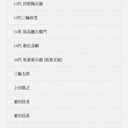
13代 田原陶兵衛
13代三輪休雪
14世 坂高麗左衛門
14代 新庄貞嗣
16代 坂倉新兵衛 (坂倉正紘)
三輪太郎
上田敦之
兼田佳炎
兼田昌尚