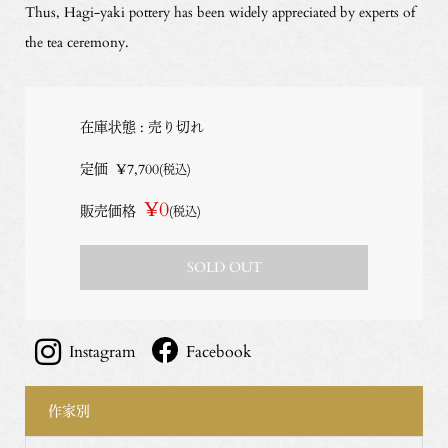
Thus, Hagi-yaki pottery has been widely appreciated by experts of
the tea ceremony.
在庫状態 : 売り切れ
定価
¥7,700
(税込)
¥0
販売価格
(税込)
SOLD OUT
Instagram
Facebook
作家別