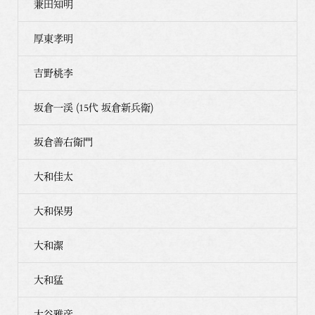
兼田知明
厚東孝明
吉野桃李
坂倉一渓 (15代 坂倉新兵衛)
坂倉善右衛門
大和佳太
大和保男
大和潔
大和猛
大谷雅彦