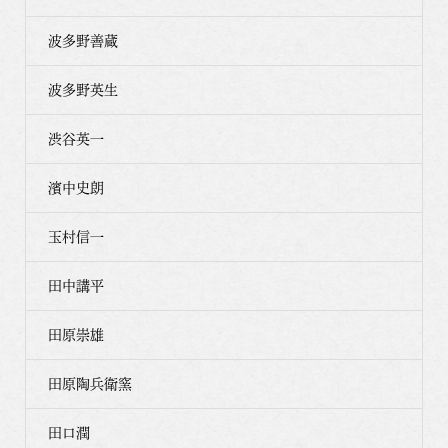
波多野善蔵
波多野英生
渋谷英一
濱中史朗
玉村信一
田中講平
田原崇雄
田原陶兵衛窯
田口潤