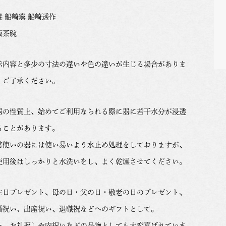
焼 船崎窯 船崎透作
飯茶碗
示内容と多少の寸法の違いや色の違いが生じる場合がありま
。ご了承ください。
器の性質上、始めてご利用なられる際に器に若干水分が浸透
ることがあります。
常使いの器には使い易いよう水止め処理をしておりますが、
使用後はしっかりと水洗いをし、よく乾燥させてください。
生日プレゼント、母の日・父の日・敬老の日のプレゼント、
婚祝い、出産祝い、退職祝などへのギフトとして。
た、お礼返しや内祝いなどの品物としても大変喜ばれていま