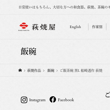
日常使いはもちろん、大切な方への和食器、萩焼、茶碗の
English
作家別
飯碗
萩焼作品
飯碗
ご飯茶碗 黒L 船崎透作 萩焼
ご
Instagram
Facebook