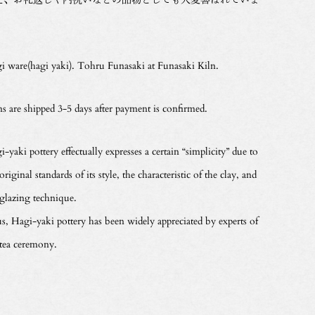
。
i ware(hagi yaki). Tohru Funasaki at Funasaki Kiln.
ms are shipped 3-5 days after payment is confirmed.
-yaki pottery effectually expresses a certain “simplicity” due to
original standards of its style, the characteristic of the clay, and
 glazing technique.
s, Hagi-yaki pottery has been widely appreciated by experts of
 tea ceremony.