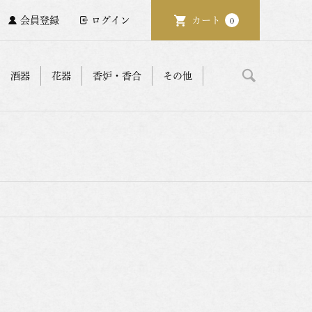
会員登録
ログイン
カート
0
酒器
花器
香炉・香合
その他