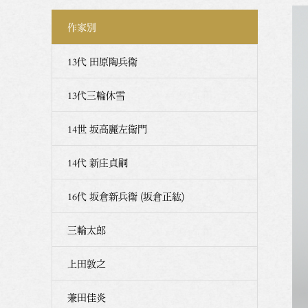
作家別
13代 田原陶兵衛
13代三輪休雪
14世 坂高麗左衛門
14代 新庄貞嗣
16代 坂倉新兵衛 (坂倉正紘)
三輪太郎
上田敦之
兼田佳炎