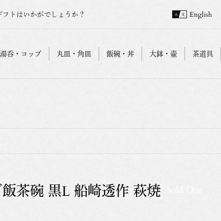
ギフトはいかがでしょうか？
English
湯呑・コップ
丸皿・角皿
飯碗・丼
大鉢・壷
茶道具
飯茶碗 黒L 船崎透作 萩焼
Sold Out