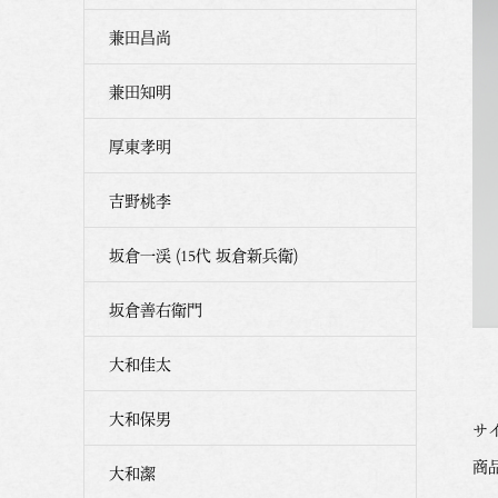
兼田昌尚
兼田知明
厚東孝明
吉野桃李
坂倉一渓 (15代 坂倉新兵衛)
坂倉善右衛門
大和佳太
大和保男
サイ
商品
大和潔