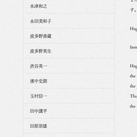
水津和之
す
永田美和子
Hag
波多野善蔵
Ite
波多野英生
Hagi
渋谷英一
the 
濱中史朗
the
玉村信一
Thu
the
田中講平
田原崇雄