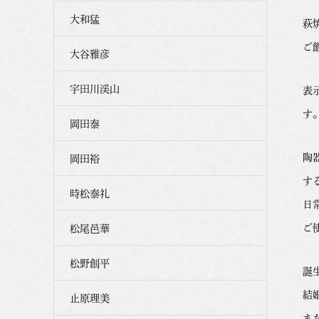
大和猛
萩
ご
大谷雅彦
宇田川渓山
表
す
岡田泰
陶
岡田裕
す
時松泰礼
日
ご
松尾邑華
松野創平
誕
結
止原理美
ま