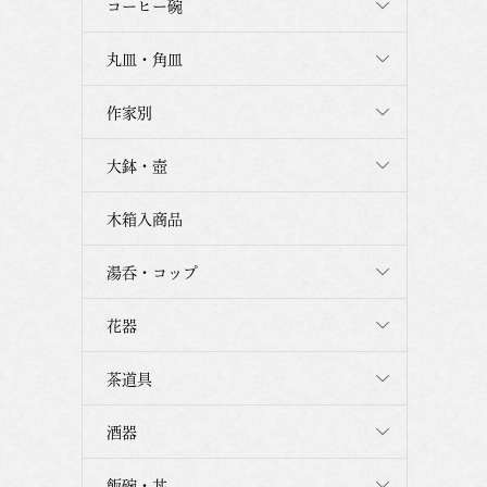
コーヒー碗
丸皿・角皿
作家別
大鉢・壺
木箱入商品
湯呑・コップ
花器
茶道具
酒器
飯碗・丼