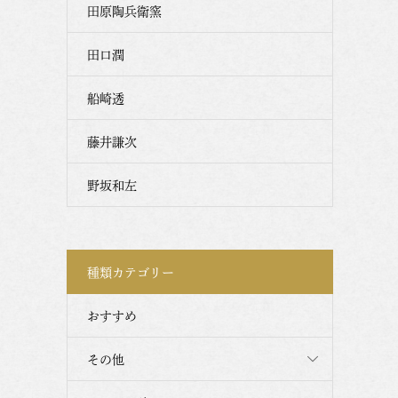
田原陶兵衛窯
田口潤
船崎透
藤井謙次
野坂和左
種類カテゴリー
おすすめ
その他