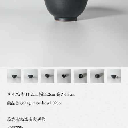
サイズ: 径11.2cm 幅11.2cm 高さ6.5cm
商品番号:hagi-futo-bowl-0256
萩焼 船崎窯 船崎透作
ご飯茶碗