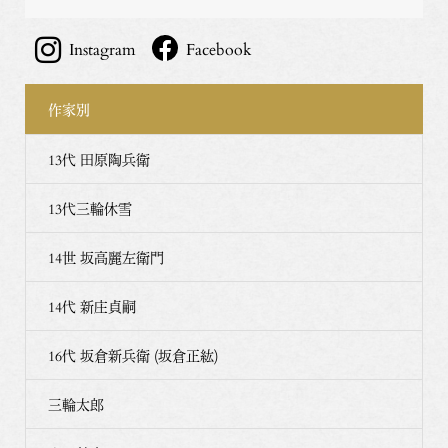
Instagram
Facebook
作家別
13代 田原陶兵衛
13代三輪休雪
14世 坂高麗左衛門
14代 新庄貞嗣
16代 坂倉新兵衛 (坂倉正紘)
三輪太郎