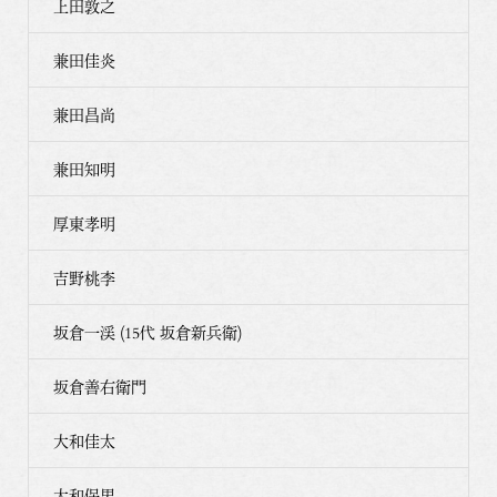
上田敦之
兼田佳炎
兼田昌尚
兼田知明
厚東孝明
吉野桃李
坂倉一渓 (15代 坂倉新兵衛)
坂倉善右衛門
大和佳太
大和保男