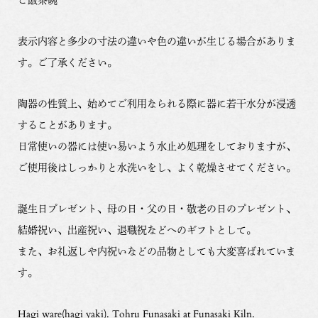
表示内容と多少の寸法の違いや色の違いが生じる場合がありま
す。ご了承ください。
陶器の性質上、始めてご利用なられる際に器に若干水分が浸透
することがあります。
日常使いの器には使い易いよう水止め処理をしておりますが、
ご使用後はしっかりと水洗いをし、よく乾燥させてください。
誕生日プレゼント、母の日・父の日・敬老の日のプレゼント、
結婚祝い、出産祝い、退職祝などへのギフトとして。
また、お礼返しや内祝いなどの品物としても大変喜ばれていま
す。
Hagi ware(hagi yaki). Tohru Funasaki at Funasaki Kiln.