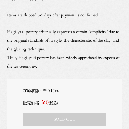
Items are shipped 3-5 days after payment is confirmed.
Hagi-yaki pottery effectually expresses a certain “simplicity” due to
the original standards of its style, the characteristic of the clay, and
the glazing technique.
Thus, Hagi-yaki pottery has been widely appreciated by experts of
the tea ceremony.
在庫状態 : 売り切れ
¥0
販売価格
(税込)
SOLD OUT