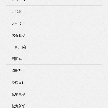
大和潔
大和猛
大谷雅彦
宇田川渓山
岡田泰
岡田裕
時松泰礼
松尾邑華
松野創平