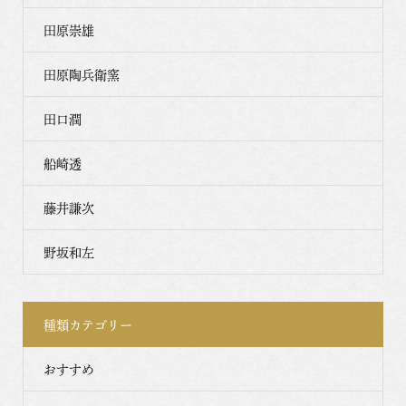
田原崇雄
田原陶兵衛窯
田口潤
船崎透
藤井謙次
野坂和左
種類カテゴリー
おすすめ