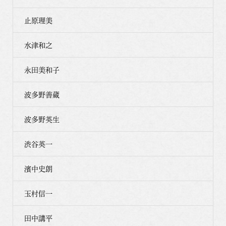
止原理美
水津和之
永田美和子
波多野善蔵
波多野英生
渋谷英一
濱中史朗
玉村信一
田中講平