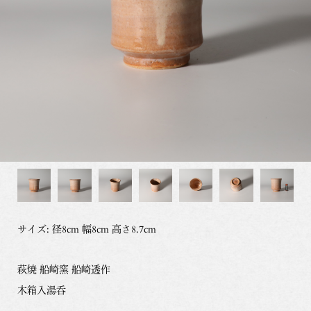
サイズ: 径8cm 幅8cm 高さ8.7cm
萩焼 船崎窯 船崎透作
木箱入湯呑