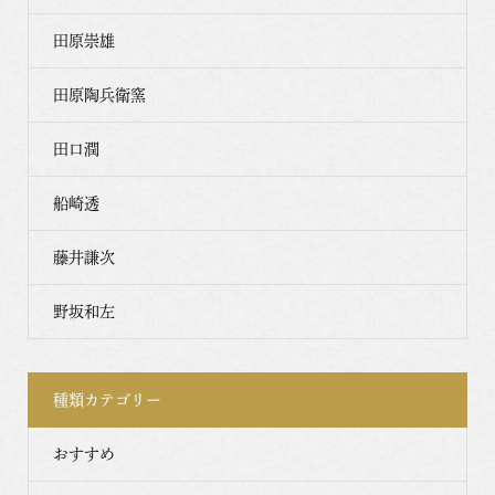
田原崇雄
田原陶兵衛窯
田口潤
船崎透
藤井謙次
野坂和左
種類カテゴリー
おすすめ