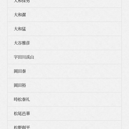
大和保男
大和潔
大和猛
大谷雅彦
宇田川渓山
岡田泰
岡田裕
時松泰礼
松尾邑華
松野創平