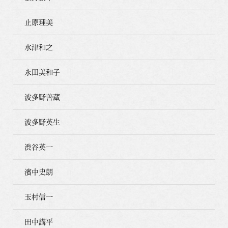
止原理美
水津和之
永田美和子
波多野善蔵
波多野英生
渋谷英一
濱中史朗
玉村信一
田中講平