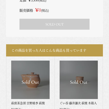
定価
¥3,850
(税込)
¥0
販売価格
(税込)
SOLD OUT
この商品を買った人はこんな商品も買っています
Sold Out
Sold Out
萩煎茶急須 吉野桃李 萩焼
ぐい呑 藤井謙次 萩焼 木箱入
Sold Out
Sold Out
¥0
¥0