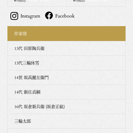
(税込)
(税込)
Instagram
Facebook
作家別
13代 田原陶兵衛
13代三輪休雪
14世 坂高麗左衛門
14代 新庄貞嗣
16代 坂倉新兵衛 (坂倉正紘)
三輪太郎