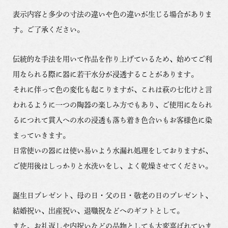
表示内容と多少の寸法の違いや色の違いが生じる場合がありま
す。ご了承ください。
伝統的な手法を用いて作品を作り上げているため、始めてご利
用なられる際に器に若干水分が浸透することがあります。
それに伴って色の変化も起こりますが、これは萩の七化けと言
われるように一つの陶器の楽しみ方でもあり、ご使用になられ
るにつれて貫入への水の浸透も落ち着き色合いもお客様色に染
まっていきます。
日常使いの器には使い易いよう水漏れ処理をしておりますが、
ご使用後はしっかりと水洗いをし、よく乾燥させてください。
誕生日プレゼント、母の日・父の日・敬老の日のプレゼント、
結婚祝い、出産祝い、退職祝などへのギフトとして。
また、お礼返しや内祝いなどの品物としても大変喜ばれていま