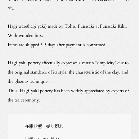
す。
Hagi ware(hagi yaki) made by Tohru Funasaki at Funasaki Kiln.
With wooden box.
Items are shipped 3-5 days after payment is confirmed.
Hagi-yaki pottery effectually expresses a certain “simplicity” due to
the original standards of its style, the characteristic of the clay, and
the glazing technique.
Thus, Hagi-yaki pottery has been widely appreciated by experts of
the tea ceremony.
在庫状態 : 売り切れ