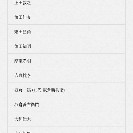
上田敦之
兼田佳炎
兼田昌尚
兼田知明
厚東孝明
吉野桃李
坂倉一渓 (15代 坂倉新兵衛)
坂倉善右衛門
大和佳太