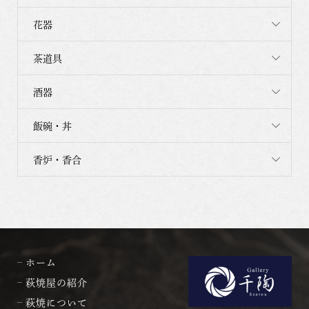
花器
茶道具
酒器
飯碗・丼
香炉・香合
ホーム
萩焼屋の紹介
萩焼について