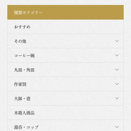
種類カテゴリー
おすすめ
その他
コーヒー碗
丸皿・角皿
作家別
大鉢・壺
木箱入商品
湯呑・コップ