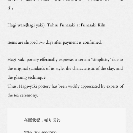
す。
Hagi ware(hagi yaki). Tohru Funasaki at Funasaki Kiln.
Items are shipped 3-5 days after payment is confirmed.
Hagi-yaki pottery effectually expresses a certain “simplicity” due to
the original standards of its style, the characteristic of the clay, and
the glazing technique.
Thus, Hagi-yaki pottery has been widely appreciated by experts of
the tea ceremony.
在庫状態 : 売り切れ
定価
¥4,400
(税込)