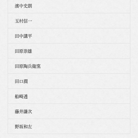
濱中史朗
玉村信一
田中講平
田原崇雄
田原陶兵衛窯
田口潤
船崎透
藤井謙次
野坂和左