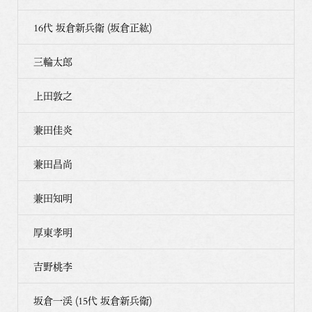
16代 坂倉新兵衛 (坂倉正紘)
三輪太郎
上田敦之
兼田佳炎
兼田昌尚
兼田知明
厚東孝明
吉野桃李
坂倉一渓 (15代 坂倉新兵衛)