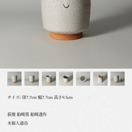
サイズ: 径7.7cm 幅7.7cm 高さ9.5cm
萩焼 船崎窯 船崎透作
木箱入湯呑