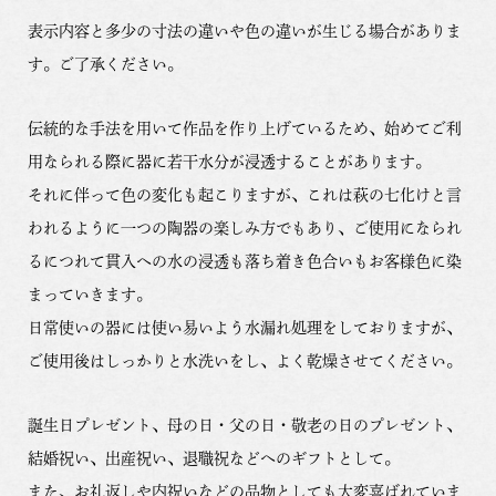
表示内容と多少の寸法の違いや色の違いが生じる場合がありま
す。ご了承ください。
伝統的な手法を用いて作品を作り上げているため、始めてご利
用なられる際に器に若干水分が浸透することがあります。
それに伴って色の変化も起こりますが、これは萩の七化けと言
われるように一つの陶器の楽しみ方でもあり、ご使用になられ
るにつれて貫入への水の浸透も落ち着き色合いもお客様色に染
まっていきます。
日常使いの器には使い易いよう水漏れ処理をしておりますが、
ご使用後はしっかりと水洗いをし、よく乾燥させてください。
誕生日プレゼント、母の日・父の日・敬老の日のプレゼント、
結婚祝い、出産祝い、退職祝などへのギフトとして。
また、お礼返しや内祝いなどの品物としても大変喜ばれていま