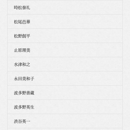
時松泰礼
松尾邑華
松野創平
止原理美
水津和之
永田美和子
波多野善蔵
波多野英生
渋谷英一