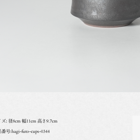
ズ: 径8cm 幅11cm 高さ9.7cm
号:hagi-futo-cups-0344