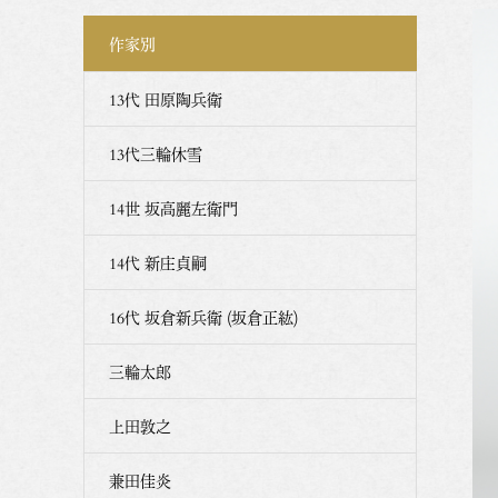
作家別
13代 田原陶兵衛
13代三輪休雪
14世 坂高麗左衛門
14代 新庄貞嗣
16代 坂倉新兵衛 (坂倉正紘)
三輪太郎
上田敦之
兼田佳炎