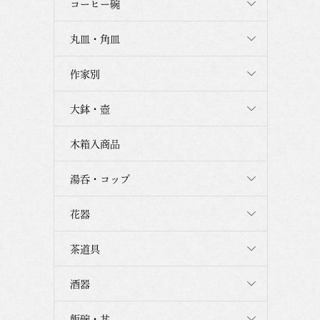
コーヒー碗
丸皿・角皿
作家別
大鉢・壺
木箱入商品
湯呑・コップ
花器
茶道具
酒器
飯碗・丼