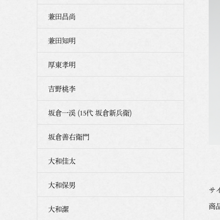
兼田昌尚
兼田知明
厚東孝明
吉野桃李
坂倉一渓 (15代 坂倉新兵衛)
坂倉善右衛門
大和佳太
大和保男
サイ
商品番
大和潔