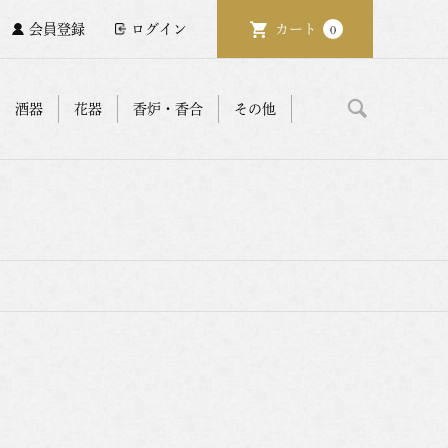
会員登録
ログイン
カート
0
酒器
花器
香炉・香合
その他