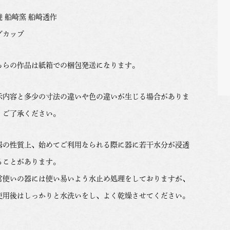
焼 船崎窯 船崎透作
グカップ
ちらの作品は紙箱での梱包発送になります。
示内容と多少の寸法の違いや色の違いが生じる場合がありま
。ご了承ください。
器の性質上、始めてご利用なられる際に器に若干水分が浸透
ることがあります。
常使いの器には使い易いよう水止め処理をしておりますが、
使用後はしっかりと水洗いをし、よく乾燥させてください。