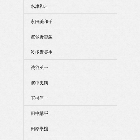
水津和之
永田美和子
波多野善蔵
波多野英生
渋谷英一
濱中史朗
玉村信一
田中講平
田原崇雄