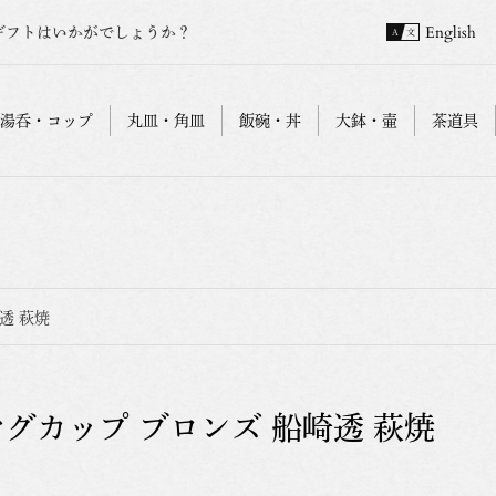
ギフトはいかがでしょうか？
English
湯呑・コップ
丸皿・角皿
飯碗・丼
大鉢・壷
茶道具
透 萩焼
マグカップ ブロンズ 船崎透 萩焼