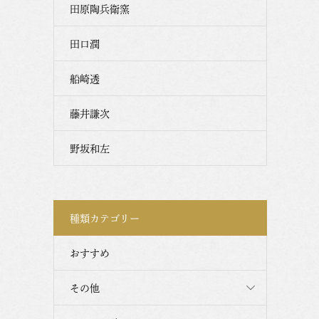
田原陶兵衛窯
田口潤
船崎透
藤井謙次
野坂和左
種類カテゴリー
おすすめ
その他