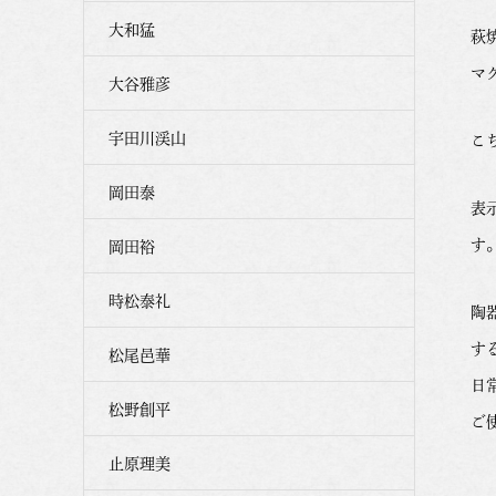
大和猛
萩
マ
大谷雅彦
宇田川渓山
こ
岡田泰
表
す
岡田裕
時松泰礼
陶
す
松尾邑華
日
松野創平
ご
止原理美