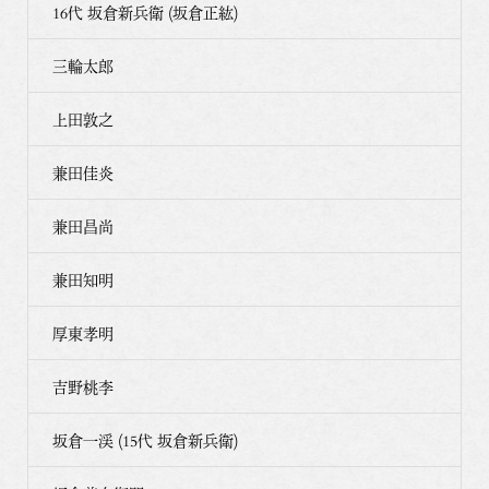
16代 坂倉新兵衛 (坂倉正紘)
三輪太郎
上田敦之
兼田佳炎
兼田昌尚
兼田知明
厚東孝明
吉野桃李
坂倉一渓 (15代 坂倉新兵衛)