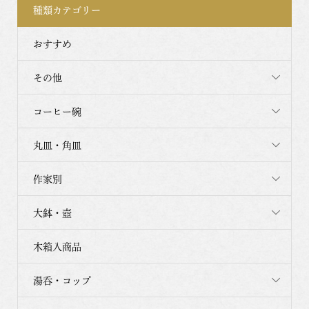
種類カテゴリー
おすすめ
その他
コーヒー碗
丸皿・角皿
作家別
大鉢・壺
木箱入商品
湯呑・コップ