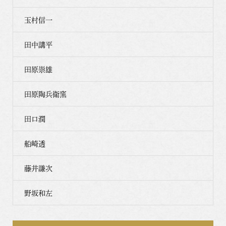
玉村信一
田中講平
田原崇雄
田原陶兵衛窯
田口潤
船崎透
藤井謙次
野坂和左