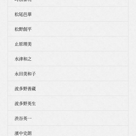
松尾邑華
松野創平
止原理美
水津和之
永田美和子
波多野善蔵
波多野英生
渋谷英一
濱中史朗