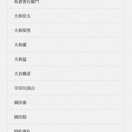
坂倉善右衛門
大和佳太
大和保男
大和潔
大和猛
大谷雅彦
宇田川渓山
岡田泰
岡田裕
時松泰礼