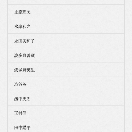
止原理美
水津和之
永田美和子
波多野善蔵
波多野英生
渋谷英一
濱中史朗
玉村信一
田中講平