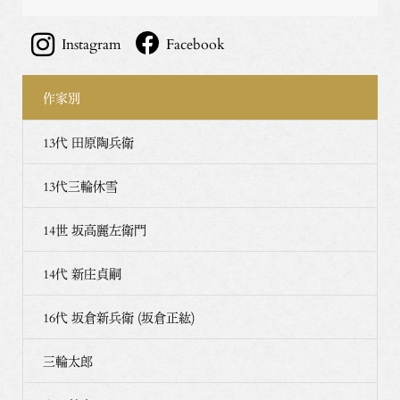
Instagram
Facebook
作家別
13代 田原陶兵衛
13代三輪休雪
14世 坂高麗左衛門
14代 新庄貞嗣
16代 坂倉新兵衛 (坂倉正紘)
三輪太郎