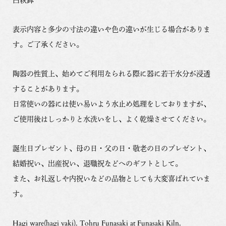
表示内容と多少の寸法の違いや色の違いが生じる場合がありま
す。ご了承ください。
陶器の性質上、始めてご利用なられる際に器に若干水分が浸透
することがあります。
日常使いの器には使い易いよう水止め処理をしておりますが、
ご使用後はしっかりと水洗いをし、よく乾燥させてください。
誕生日プレゼント、母の日・父の日・敬老の日のプレゼント、
結婚祝い、出産祝い、退職祝などへのギフトとして。
また、お礼返しや内祝いなどの品物としても大変喜ばれていま
す。
Hagi ware(hagi yaki). Tohru Funasaki at Funasaki Kiln.