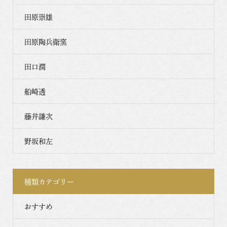
田原崇雄
田原陶兵衛窯
田口潤
船崎透
藤井謙次
野坂和左
種類カテゴリー
おすすめ