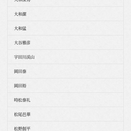
大和潔
大和猛
大谷雅彦
宇田川渓山
岡田泰
岡田裕
時松泰礼
松尾邑華
松野創平