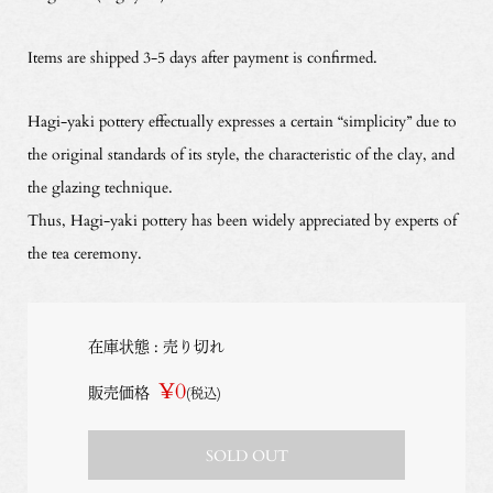
Items are shipped 3-5 days after payment is confirmed.
Hagi-yaki pottery effectually expresses a certain “simplicity” due to
the original standards of its style, the characteristic of the clay, and
the glazing technique.
Thus, Hagi-yaki pottery has been widely appreciated by experts of
the tea ceremony.
在庫状態 : 売り切れ
¥0
販売価格
(税込)
SOLD OUT