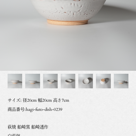
サイズ: 径20cm 幅20cm 高さ7cm
商品番号:hagi-futo-dish-0239
萩焼 船崎窯 船崎透作
白萩鉢