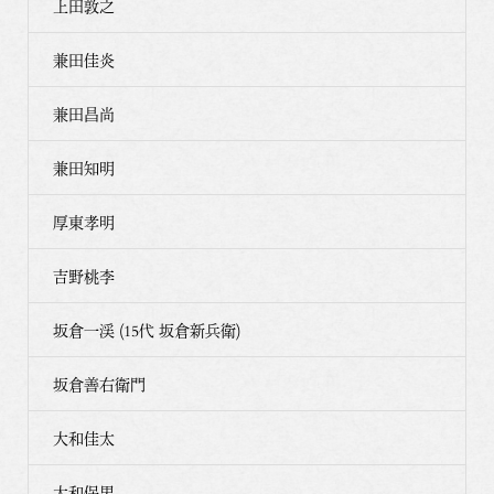
上田敦之
兼田佳炎
兼田昌尚
兼田知明
厚東孝明
吉野桃李
坂倉一渓 (15代 坂倉新兵衛)
坂倉善右衛門
大和佳太
大和保男