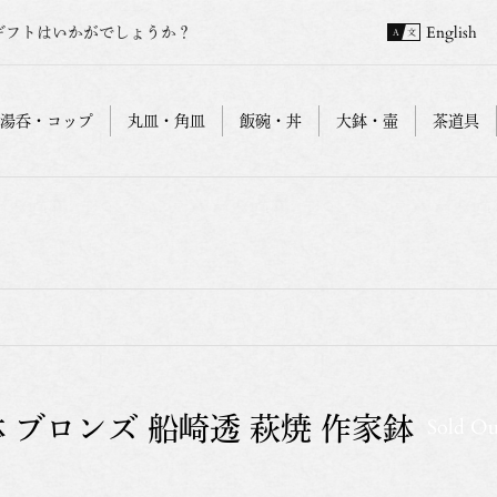
ギフトはいかがでしょうか？
English
湯呑・コップ
丸皿・角皿
飯碗・丼
大鉢・壷
茶道具
 ブロンズ 船崎透 萩焼 作家鉢
Sold Ou