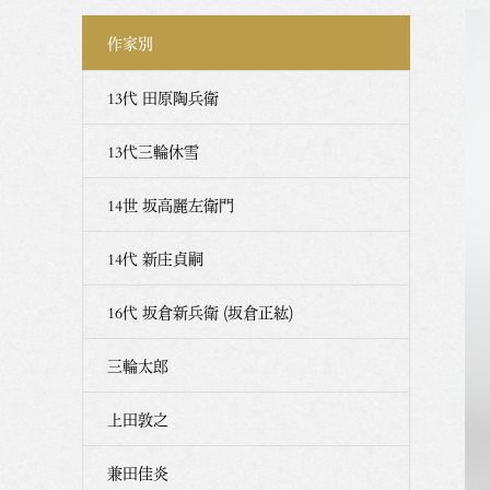
作家別
13代 田原陶兵衛
13代三輪休雪
14世 坂高麗左衛門
14代 新庄貞嗣
16代 坂倉新兵衛 (坂倉正紘)
三輪太郎
上田敦之
兼田佳炎