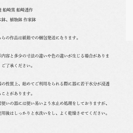
焼 船崎窯 船崎透作
木鉢、植物鉢 作家鉢
ちらの作品は紙箱での梱包発送になります。
示内容と多少の寸法の違いや色の違いが生じる場合がありま
。ご了承ください。
器の性質上、始めてご利用なられる際に器に若干水分が浸透
ることがあります。
常使いの器には使い易いよう水止め処理をしておりますが、
使用後はしっかりと水洗いをし、よく乾燥させてください。