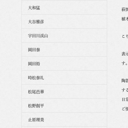
大和猛
萩
植
大谷雅彦
宇田川渓山
こ
岡田泰
表
す
岡田裕
時松泰礼
陶
す
松尾邑華
日
松野創平
ご
止原理美