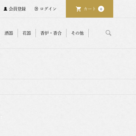
会員登録
ログイン
カート
0
酒器
花器
香炉・香合
その他
t