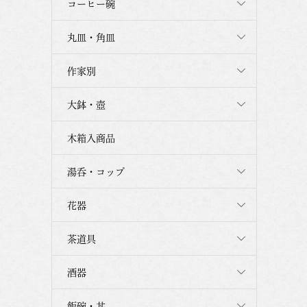
コーヒー碗
丸皿・角皿
作家別
大鉢・壺
木箱入商品
湯呑・コップ
花器
茶道具
酒器
飯碗・丼