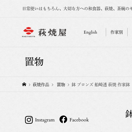
日常使いはもちろん、大切な方への和食器、萩焼、茶碗の
English
作家別
置物
萩焼作品
置物
鉢 ブロンズ 船崎透 萩焼 作家鉢
鉢
Instagram
Facebook