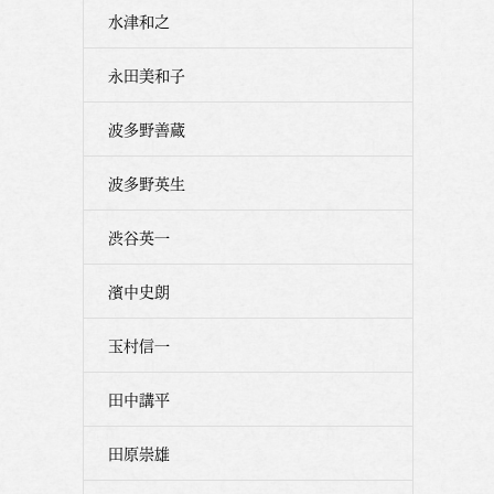
水津和之
永田美和子
波多野善蔵
波多野英生
渋谷英一
濱中史朗
玉村信一
田中講平
田原崇雄