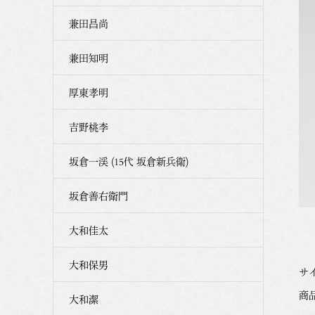
兼田昌尚
兼田知明
厚東孝明
吉野桃李
坂倉一渓 (15代 坂倉新兵衛)
坂倉善右衛門
大和佳太
大和保男
サイ
商品番
大和潔