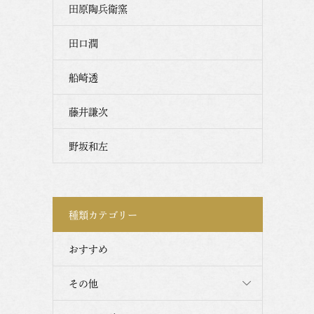
田原陶兵衛窯
田口潤
船崎透
藤井謙次
野坂和左
種類カテゴリー
おすすめ
その他