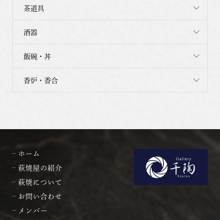
茶道具
酒器
飯碗・丼
香炉・香合
ホーム
萩焼屋の紹介
萩焼について
お問い合わせ
メンバー