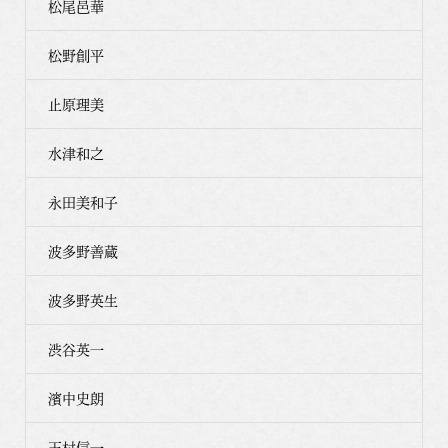
松尾邑華
松野創平
止原理美
水津和之
永田美和子
波多野善蔵
波多野英生
渋谷英一
濱中史朗
玉村信一