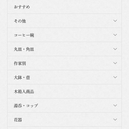
おすすめ
その他
コーヒー碗
丸皿・角皿
作家別
大鉢・壺
木箱入商品
湯呑・コップ
花器