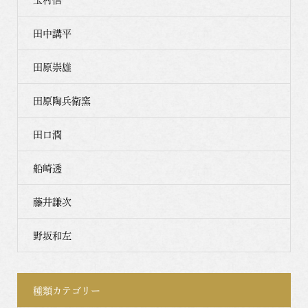
田中講平
田原崇雄
田原陶兵衛窯
田口潤
船崎透
藤井謙次
野坂和左
種類カテゴリー