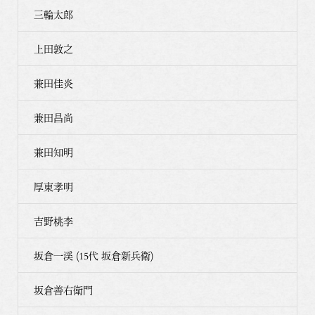
三輪太郎
上田敦之
兼田佳炎
兼田昌尚
兼田知明
厚東孝明
吉野桃李
坂倉一渓 (15代 坂倉新兵衛)
坂倉善右衛門