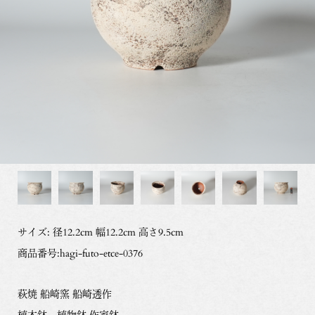
サイズ: 径12.2cm 幅12.2cm 高さ9.5cm
商品番号:hagi-futo-etce-0376
萩焼 船崎窯 船崎透作
植木鉢、植物鉢 作家鉢