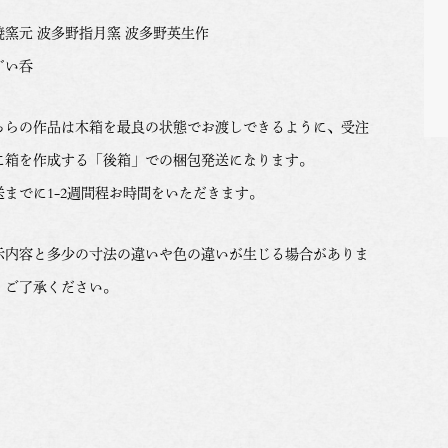
焼窯元 波多野指月窯 波多野英生作
ぐい呑
ちらの作品は木箱を最良の状態でお渡しできるように、受注
に箱を作成する「後箱」での梱包発送になります。
送までに1-2週間程お時間をいただきます。
示内容と多少の寸法の違いや色の違いが生じる場合がありま
。ご了承ください。