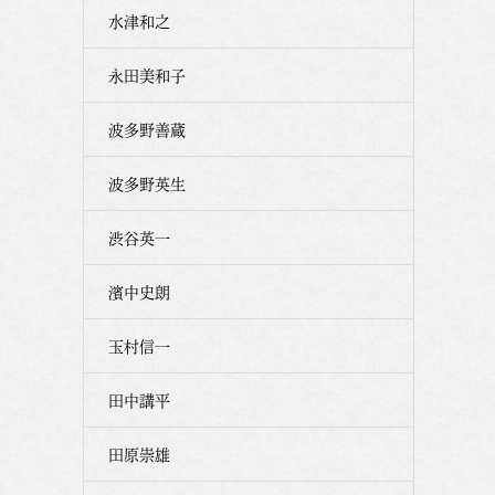
水津和之
永田美和子
波多野善蔵
波多野英生
渋谷英一
濱中史朗
玉村信一
田中講平
田原崇雄