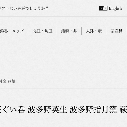
ギフトはいかがでしょうか？
English
湯呑・コップ
丸皿・角皿
飯碗・丼
大鉢・壷
茶道具
月窯 萩焼
萩ぐい呑 波多野英生 波多野指月窯 