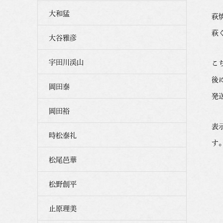
大和猛
萩
萩
大谷雅彦
宇田川渓山
こ
後
岡田泰
発
岡田裕
表
時松泰礼
す
松尾邑華
松野創平
止原理美