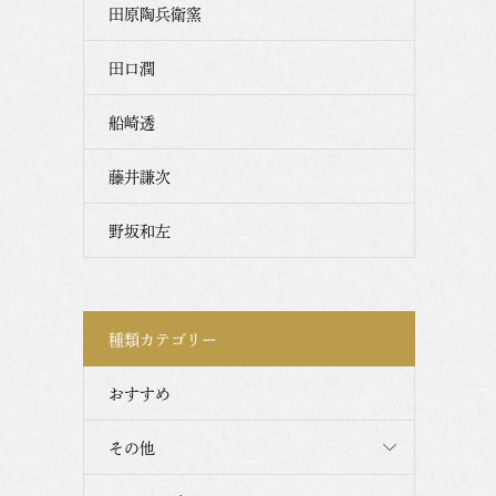
田原陶兵衛窯
田口潤
船崎透
藤井謙次
野坂和左
種類カテゴリー
おすすめ
その他