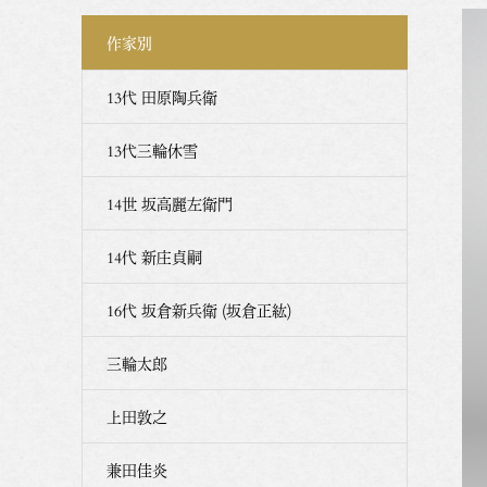
作家別
13代 田原陶兵衛
13代三輪休雪
14世 坂高麗左衛門
14代 新庄貞嗣
16代 坂倉新兵衛 (坂倉正紘)
三輪太郎
上田敦之
兼田佳炎