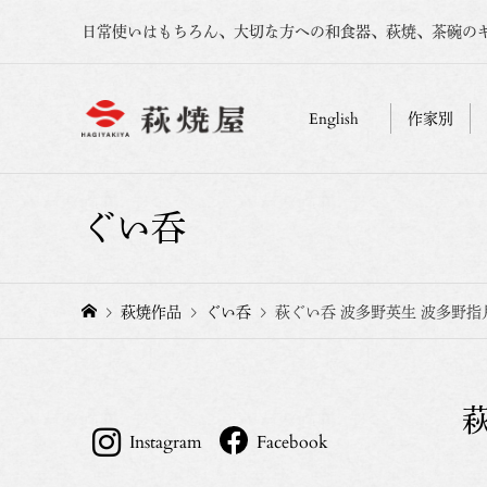
日常使いはもちろん、大切な方への和食器、萩焼、茶碗の
English
作家別
ぐい呑
萩焼作品
ぐい呑
萩ぐい呑 波多野英生 波多野指
Instagram
Facebook