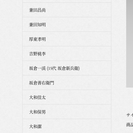
兼田昌尚
兼田知明
厚東孝明
吉野桃李
坂倉一渓 (15代 坂倉新兵衛)
坂倉善右衛門
大和佳太
大和保男
サイ
商品
大和潔