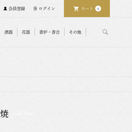
会員登録
ログイン
カート
0
酒器
花器
香炉・香合
その他
萩焼
Sold Out