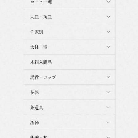
コーヒー碗
丸皿・角皿
作家別
大鉢・壺
木箱入商品
湯呑・コップ
花器
茶道具
酒器
飯碗・丼