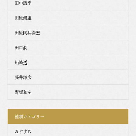
田中講平
田原崇雄
田原陶兵衛窯
田口潤
船崎透
藤井謙次
野坂和左
種類カテゴリー
おすすめ