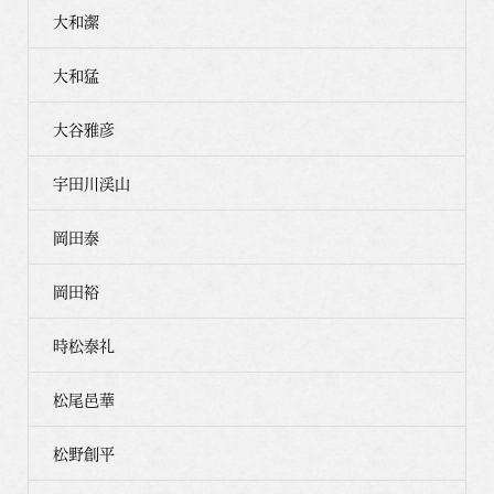
大和潔
大和猛
大谷雅彦
宇田川渓山
岡田泰
岡田裕
時松泰礼
松尾邑華
松野創平