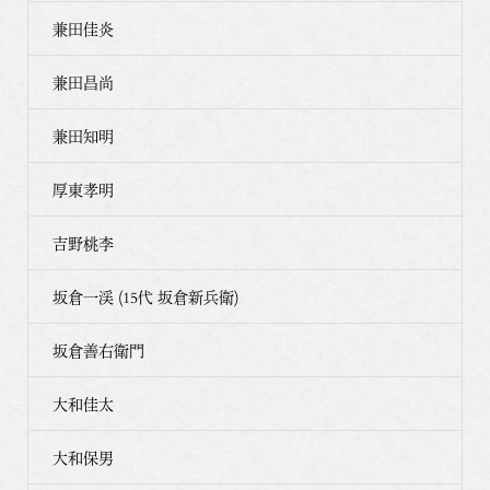
兼田佳炎
兼田昌尚
兼田知明
厚東孝明
吉野桃李
坂倉一渓 (15代 坂倉新兵衛)
坂倉善右衛門
大和佳太
大和保男