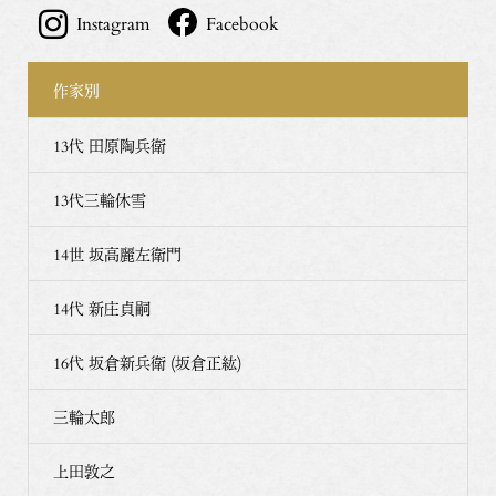
Instagram
Facebook
作家別
13代 田原陶兵衛
13代三輪休雪
14世 坂高麗左衛門
14代 新庄貞嗣
16代 坂倉新兵衛 (坂倉正紘)
三輪太郎
上田敦之