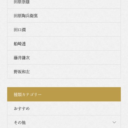
田原崇雄
田原陶兵衛窯
田口潤
船崎透
藤井謙次
野坂和左
種類カテゴリー
おすすめ
その他