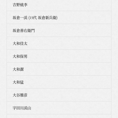
吉野桃李
坂倉一渓 (15代 坂倉新兵衛)
坂倉善右衛門
大和佳太
大和保男
大和潔
大和猛
大谷雅彦
宇田川渓山