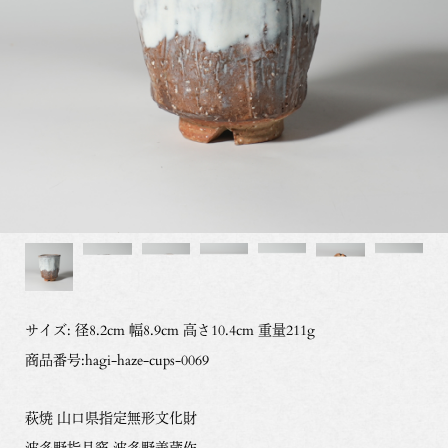
サイズ: 径8.2cm 幅8.9cm 高さ10.4cm 重量211g
商品番号:hagi-haze-cups-0069
萩焼 山口県指定無形文化財
波多野指月窯 波多野善蔵作