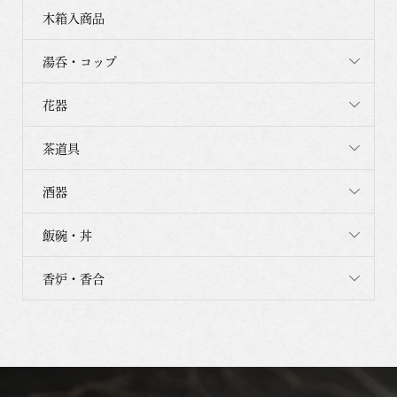
木箱入商品
湯呑・コップ
花器
茶道具
酒器
飯碗・丼
香炉・香合