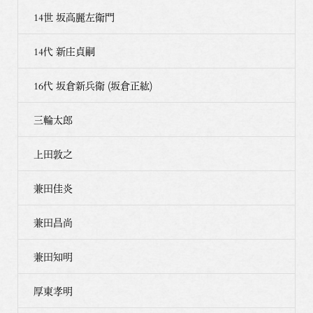
14世 坂高麗左衛門
14代 新庄貞嗣
16代 坂倉新兵衛 (坂倉正紘)
三輪太郎
上田敦之
兼田佳炎
兼田昌尚
兼田知明
厚東孝明