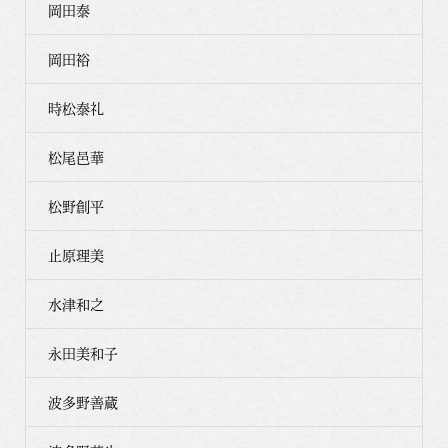
岡田泰
岡田裕
時松泰礼
松尾邑華
松野創平
止原理美
水津和之
永田美和子
波多野善蔵