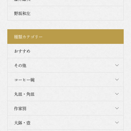
野坂和左
種類カテゴリー
おすすめ
その他
コーヒー碗
丸皿・角皿
作家別
大鉢・壺