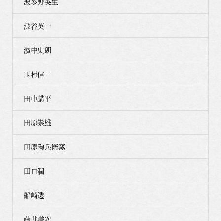
波多野英生
渋谷英一
濱中史朗
玉村信一
田中講平
田原崇雄
田原陶兵衛窯
田口潤
船崎透
藤井謙次