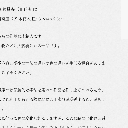
焼 勝景庵 兼田佳炎 作
碗皿ペア 木箱入 皿:13.2cm x 2.5cm
ちらの作品は木箱入です。
り物などに大変喜ばれる一品です。
示内容と多少の寸法の違いや色の違いが生じる場合がありま
。ご了承ください。
景庵では伝統的な手法を用いて作品を作り上げているため、
めてご利用なられる際に器に若干水分が浸透することがあり
す。
れに伴って色の変化も起こりますが、これは萩の七化けと言
れるように一つの陶器の楽しみ方でもあり、ご使用になられ