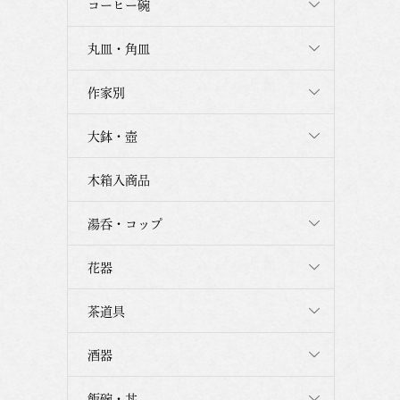
コーヒー碗
丸皿・角皿
作家別
大鉢・壺
木箱入商品
湯呑・コップ
花器
茶道具
酒器
飯碗・丼