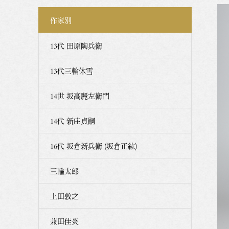
作家別
13代 田原陶兵衛
13代三輪休雪
14世 坂高麗左衛門
14代 新庄貞嗣
16代 坂倉新兵衛 (坂倉正紘)
三輪太郎
上田敦之
兼田佳炎