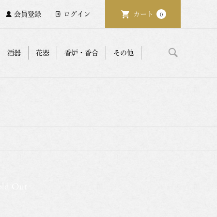
会員登録
ログイン
カート
0
酒器
花器
香炉・香合
その他
old Out