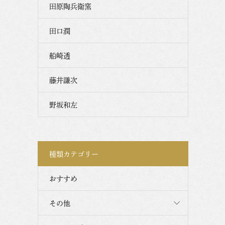
田原陶兵衛窯
田口潤
船崎透
藤井謙次
野坂和左
種類カテゴリー
おすすめ
その他