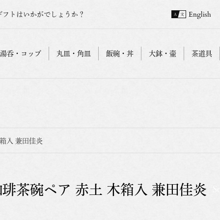
ギフトはいかがでしょうか？
English
湯呑・コップ
丸皿・角皿
飯碗・丼
大鉢・壷
茶道具
木箱入 兼田佳炎
珈琲茶碗ペア 赤土 木箱入 兼田佳炎
S