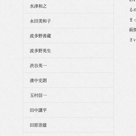
水津和之
る
ま
永田美和子
萩
波多野善蔵
さ
波多野英生
渋谷英一
濱中史朗
玉村信一
田中講平
田原崇雄