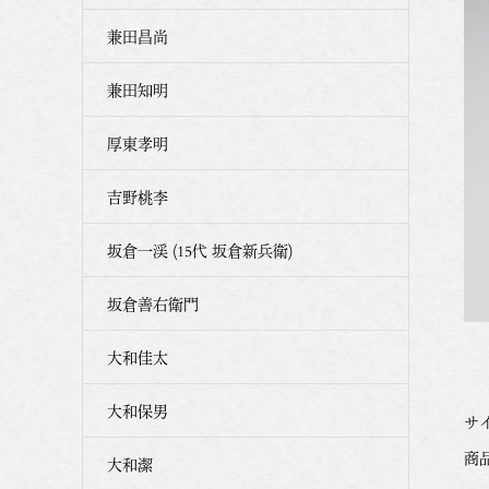
兼田昌尚
兼田知明
厚東孝明
吉野桃李
坂倉一渓 (15代 坂倉新兵衛)
坂倉善右衛門
大和佳太
大和保男
サイ
商品
大和潔