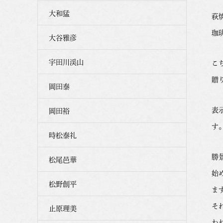
大和猛
萩
珈琲
大谷雅彦
宇田川渓山
こ
贈
岡田泰
表
岡田裕
す
時松泰礼
勝
松尾邑華
始
松野創平
ま
そ
止原理美
わ