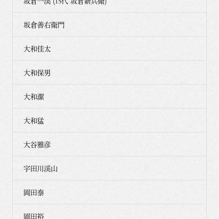
坂倉一渓 (15代 坂倉新兵衛)
坂倉善右衛門
大和佳太
大和保男
大和潔
大和猛
大谷雅彦
宇田川渓山
岡田泰
岡田裕