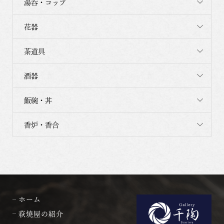
湯呑・コップ
花器
茶道具
酒器
飯碗・丼
香炉・香合
ホーム
萩焼屋の紹介