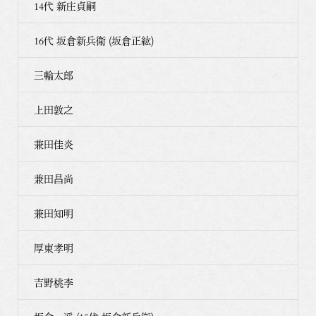
14代 新庄貞嗣
16代 坂倉新兵衛 (坂倉正紘)
三輪太郎
上田敦之
兼田佳炎
兼田昌尚
兼田知明
厚東孝明
吉野桃李