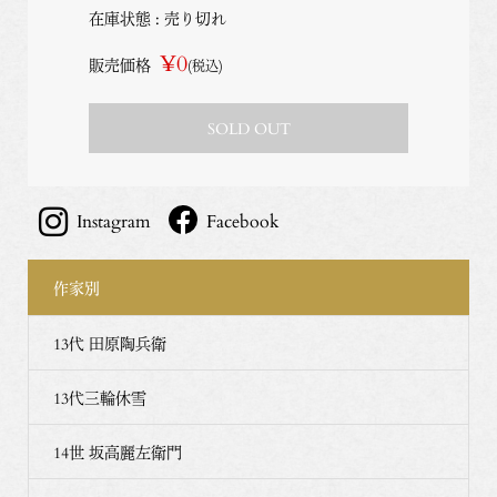
在庫状態 : 売り切れ
¥0
販売価格
(税込)
SOLD OUT
Instagram
Facebook
作家別
13代 田原陶兵衛
13代三輪休雪
14世 坂高麗左衛門