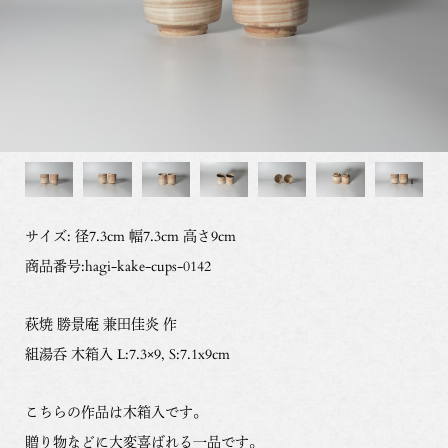
サイズ: 径7.3cm 幅7.3cm 高さ9cm
商品番号:hagi-kake-cups-0142
萩焼 勝景庵 兼田佳炎 作
組湯呑 木箱入 L:7.3×9, S:7.1x9cm
こちらの作品は木箱入です。
贈り物などに大変喜ばれる一品です。