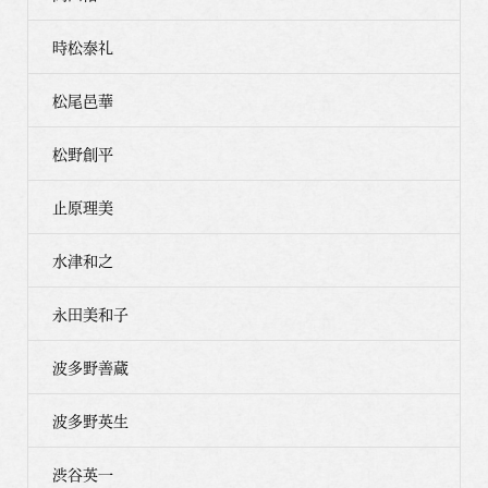
時松泰礼
松尾邑華
松野創平
止原理美
水津和之
永田美和子
波多野善蔵
波多野英生
渋谷英一