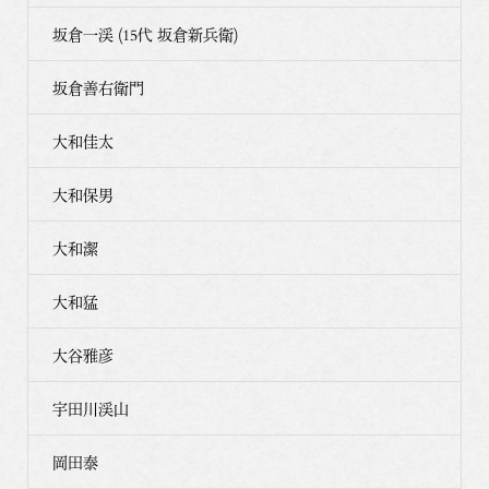
坂倉一渓 (15代 坂倉新兵衛)
坂倉善右衛門
大和佳太
大和保男
大和潔
大和猛
大谷雅彦
宇田川渓山
岡田泰