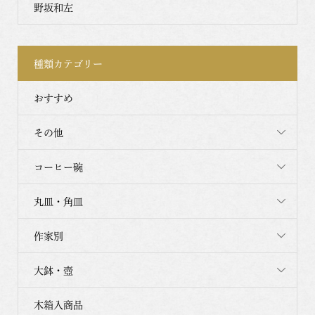
野坂和左
種類カテゴリー
おすすめ
その他
コーヒー碗
丸皿・角皿
作家別
大鉢・壺
木箱入商品