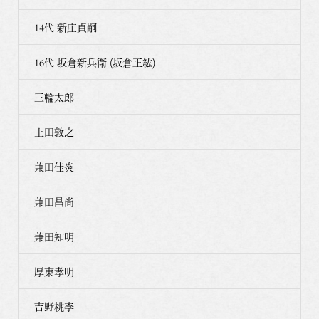
14代 新庄貞嗣
16代 坂倉新兵衛 (坂倉正紘)
三輪太郎
上田敦之
兼田佳炎
兼田昌尚
兼田知明
厚東孝明
吉野桃李