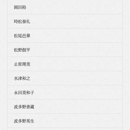
岡田裕
時松泰礼
松尾邑華
松野創平
止原理美
水津和之
永田美和子
波多野善蔵
波多野英生