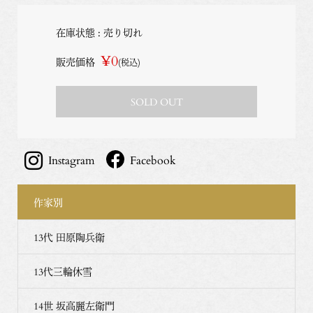
在庫状態 : 売り切れ
¥0
販売価格
(税込)
SOLD OUT
Instagram
Facebook
作家別
13代 田原陶兵衛
13代三輪休雪
14世 坂高麗左衛門