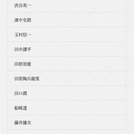
渋谷英一
濱中史朗
玉村信一
田中講平
田原崇雄
田原陶兵衛窯
田口潤
船崎透
藤井謙次