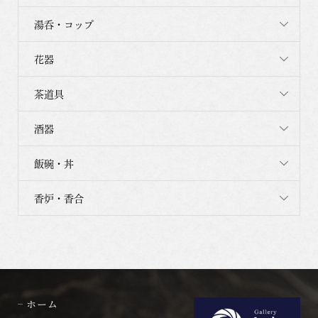
湯呑・コップ
花器
茶道具
酒器
飯碗・丼
香炉・香合
ホーム