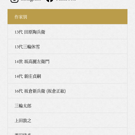
作家別
13代 田原陶兵衛
13代三輪休雪
14世 坂高麗左衛門
14代 新庄貞嗣
16代 坂倉新兵衛 (坂倉正紘)
三輪太郎
上田敦之