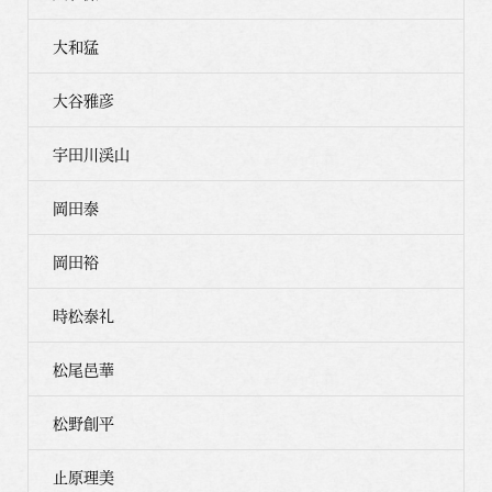
大和猛
大谷雅彦
宇田川渓山
岡田泰
岡田裕
時松泰礼
松尾邑華
松野創平
止原理美