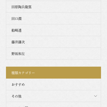
田原陶兵衛窯
田口潤
船崎透
藤井謙次
野坂和左
種類カテゴリー
おすすめ
その他