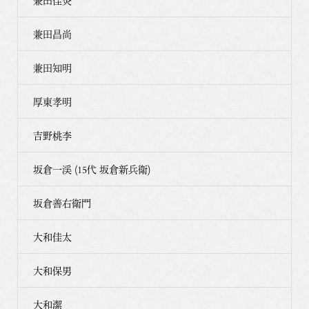
兼田佳炎
兼田昌尚
兼田知明
厚東孝明
吉野桃李
坂倉一渓 (15代 坂倉新兵衛)
坂倉善右衛門
大和佳太
大和保男
大和潔