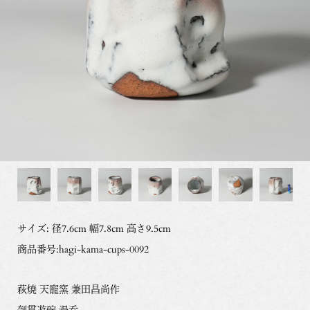
サイズ: 径7.6cm 幅7.8cm 高さ9.5cm
商品番号:hagi-kama-cups-0092
萩焼 天寵窯 兼田昌尚作
刳貫遊碗 湯呑