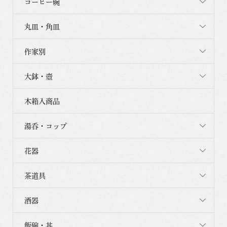
コーヒー碗
丸皿・角皿
作家別
大鉢・壺
木箱入商品
湯呑・コップ
花器
茶道具
酒器
飯碗・丼