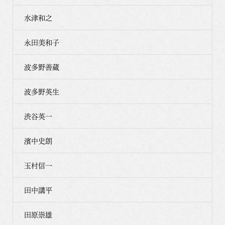
水津和之
永田美和子
波多野善蔵
波多野英生
渋谷英一
濱中史朗
玉村信一
田中講平
田原崇雄