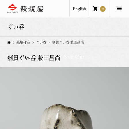
English
0
ぐい呑
萩焼作品
ぐい呑
刳貫ぐい呑 兼田昌尚
Sold Out
刳貫ぐい呑 兼田昌尚