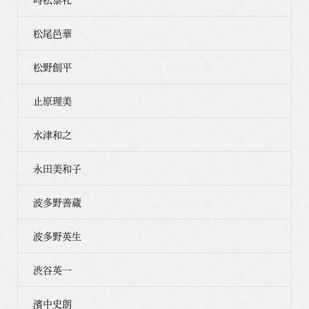
松尾邑華
松野創平
止原理美
水津和之
永田美和子
波多野善蔵
波多野英生
渋谷英一
濱中史朗