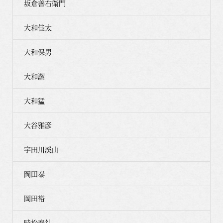
坂倉善右衛門
大和佳太
大和保男
大和潔
大和猛
大谷雅彦
宇田川渓山
岡田泰
岡田裕
時松泰礼