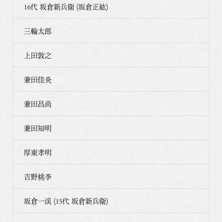
16代 坂倉新兵衛 (坂倉正紘)
三輪太郎
上田敦之
兼田佳炎
兼田昌尚
兼田知明
厚東孝明
吉野桃李
坂倉一渓 (15代 坂倉新兵衛)