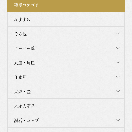
種類カテゴリー
おすすめ
その他
コーヒー碗
丸皿・角皿
作家別
大鉢・壺
木箱入商品
湯呑・コップ