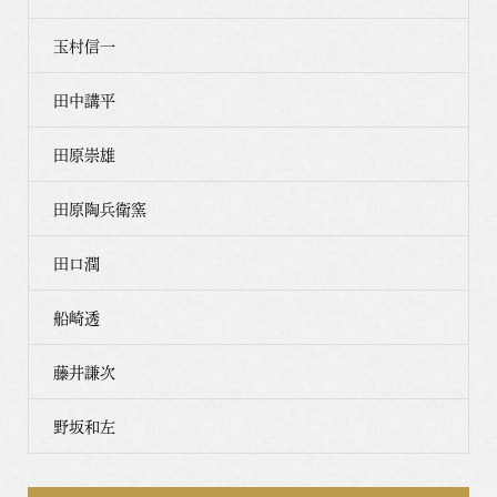
玉村信一
田中講平
田原崇雄
田原陶兵衛窯
田口潤
船崎透
藤井謙次
野坂和左