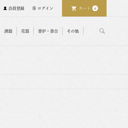
会員登録
ログイン
カート
0
酒器
花器
香炉・香合
その他