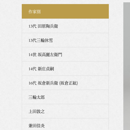
作家別
13代 田原陶兵衛
13代三輪休雪
14世 坂高麗左衛門
14代 新庄貞嗣
16代 坂倉新兵衛 (坂倉正紘)
三輪太郎
上田敦之
兼田佳炎