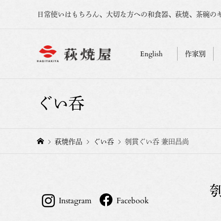
日常使いはもちろん、大切な方への和食器、萩焼、茶碗の
English
作家別
ぐい呑
萩焼作品
ぐい呑
刳貫ぐい呑 兼田昌尚
Instagram
Facebook