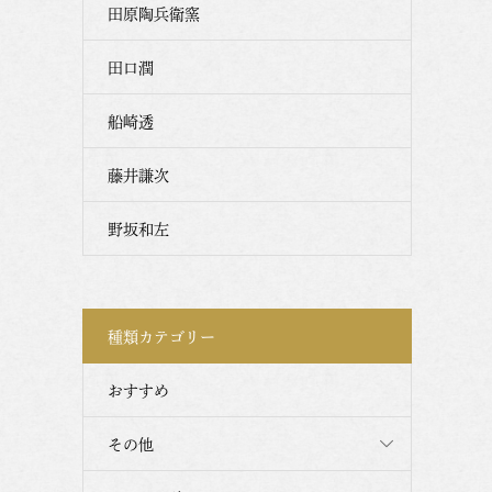
田原陶兵衛窯
田口潤
船崎透
藤井謙次
野坂和左
種類カテゴリー
おすすめ
その他