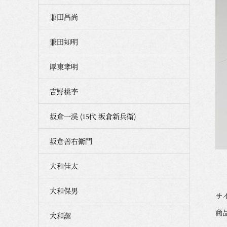
兼田昌尚
兼田知明
厚東孝明
吉野桃李
坂倉一渓 (15代 坂倉新兵衛)
坂倉善右衛門
大和佳太
大和保男
サイ
商品
大和潔