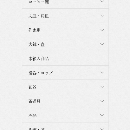
コーヒー碗
丸皿・角皿
作家別
大鉢・壺
木箱入商品
湯呑・コップ
花器
茶道具
酒器
飯碗・丼