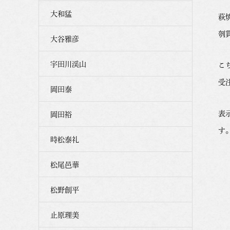
大和猛
萩
刳
大谷雅彦
宇田川渓山
こ
受
岡田泰
表
岡田裕
す
時松泰礼
松尾邑華
松野創平
止原理美