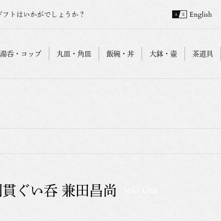
ギフトはいかがでしょうか？
English
湯呑・コップ
丸皿・角皿
飯碗・丼
大鉢・壷
茶道具
刳貫ぐい呑 兼田昌尚
Sold Out