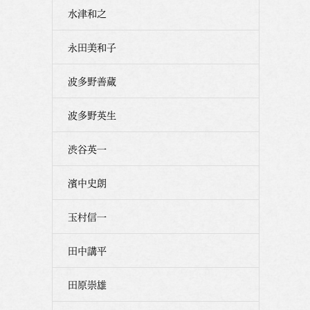
水津和之
永田美和子
波多野善蔵
波多野英生
渋谷英一
濱中史朗
玉村信一
田中講平
田原崇雄