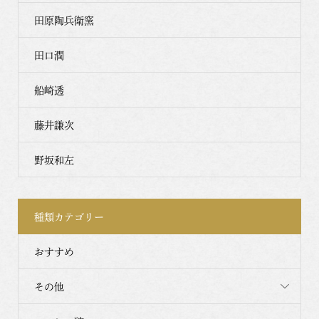
田原陶兵衛窯
田口潤
船崎透
藤井謙次
野坂和左
種類カテゴリー
おすすめ
その他