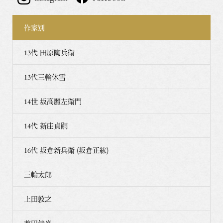
作家別
13代 田原陶兵衛
13代三輪休雪
14世 坂高麗左衛門
14代 新庄貞嗣
16代 坂倉新兵衛 (坂倉正紘)
三輪太郎
上田敦之