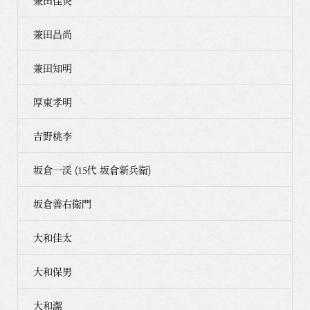
兼田佳炎
兼田昌尚
兼田知明
厚東孝明
吉野桃李
坂倉一渓 (15代 坂倉新兵衛)
坂倉善右衛門
大和佳太
大和保男
大和潔