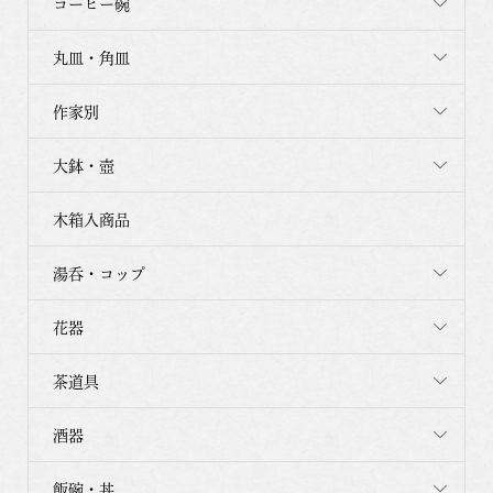
コーヒー碗
丸皿・角皿
作家別
大鉢・壺
木箱入商品
湯呑・コップ
花器
茶道具
酒器
飯碗・丼