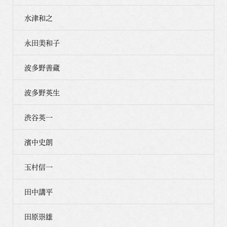
水津和之
永田美和子
波多野善蔵
波多野英生
渋谷英一
濱中史朗
玉村信一
田中講平
田原崇雄