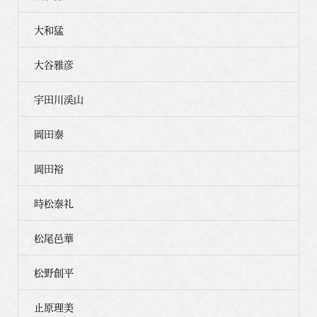
大和猛
大谷雅彦
宇田川渓山
岡田泰
岡田裕
時松泰礼
松尾邑華
松野創平
止原理美