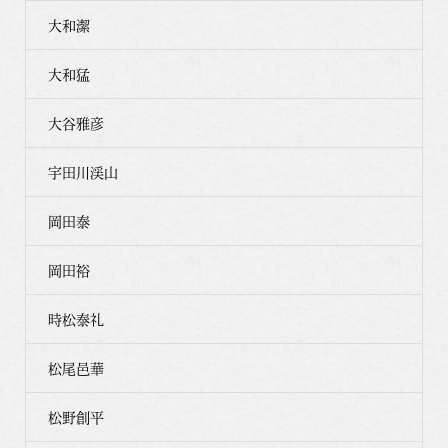
大和潔
大和猛
大谷雅彦
宇田川渓山
岡田泰
岡田裕
時松泰礼
松尾邑華
松野創平