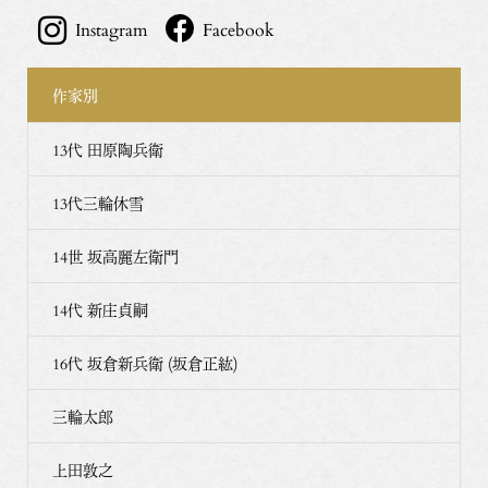
Instagram
Facebook
作家別
13代 田原陶兵衛
13代三輪休雪
14世 坂高麗左衛門
14代 新庄貞嗣
16代 坂倉新兵衛 (坂倉正紘)
三輪太郎
上田敦之