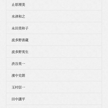
止原理美
水津和之
永田美和子
波多野善蔵
波多野英生
渋谷英一
濱中史朗
玉村信一
田中講平