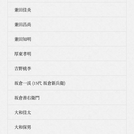
兼田佳炎
兼田昌尚
兼田知明
厚東孝明
吉野桃李
坂倉一渓 (15代 坂倉新兵衛)
坂倉善右衛門
大和佳太
大和保男