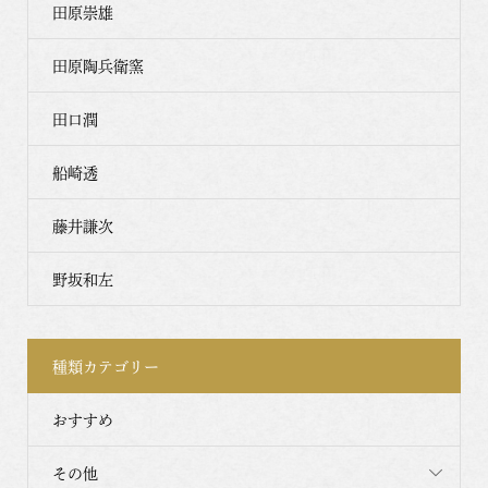
田原崇雄
田原陶兵衛窯
田口潤
船崎透
藤井謙次
野坂和左
種類カテゴリー
おすすめ
その他