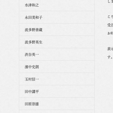
し
水津和之
こ
永田美和子
受
波多野善蔵
お
波多野英生
表
渋谷英一
す
濱中史朗
玉村信一
田中講平
田原崇雄