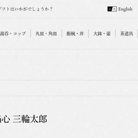
ギフトはいかがでしょうか？
English
湯呑・コップ
丸皿・角皿
飯碗・丼
大鉢・壷
茶道具
焔心 三輪太郎