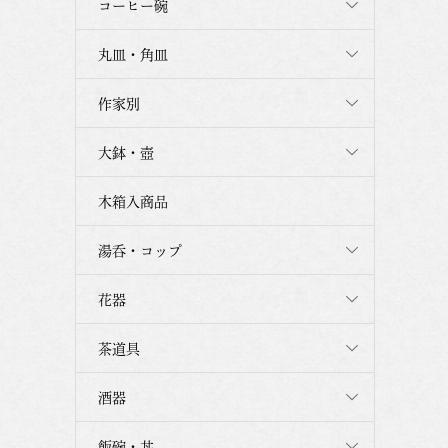
コーヒー碗
丸皿・角皿
作家別
大鉢・壺
木箱入商品
湯呑・コップ
花器
茶道具
酒器
飯碗・丼