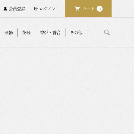
会員登録
ログイン
カート
0
酒器
花器
香炉・香合
その他