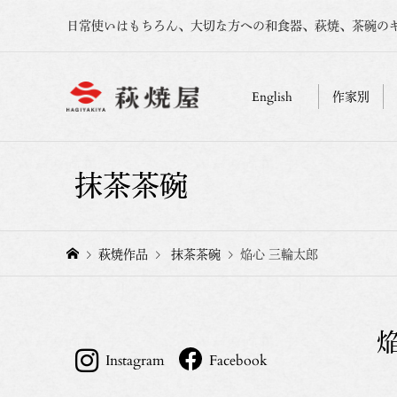
日常使いはもちろん、大切な方への和食器、萩焼、茶碗の
English
作家別
抹茶茶碗
萩焼作品
抹茶茶碗
焔心 三輪太郎
Instagram
Facebook