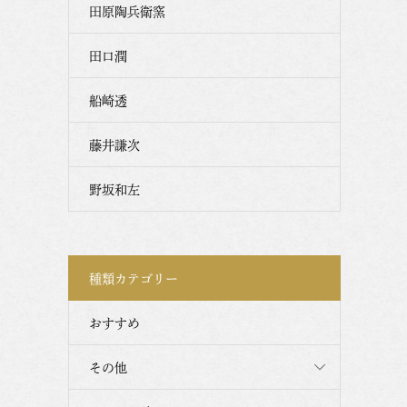
田原陶兵衛窯
田口潤
船崎透
藤井謙次
野坂和左
種類カテゴリー
おすすめ
その他