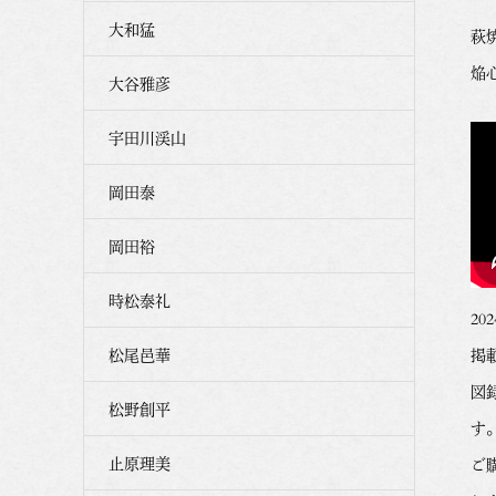
大和猛
萩
焔
大谷雅彦
宇田川渓山
岡田泰
岡田裕
時松泰礼
2
松尾邑華
掲
図
松野創平
す
止原理美
ご