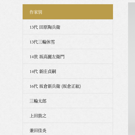
作家別
13代 田原陶兵衛
13代三輪休雪
14世 坂高麗左衛門
14代 新庄貞嗣
16代 坂倉新兵衛 (坂倉正紘)
三輪太郎
上田敦之
兼田佳炎