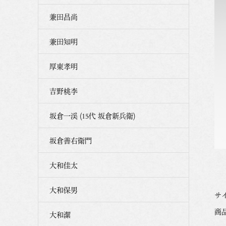
兼田昌尚
兼田知明
厚東孝明
吉野桃李
坂倉一渓 (15代 坂倉新兵衛)
坂倉善右衛門
大和佳太
大和保男
サイ
商品番
大和潔