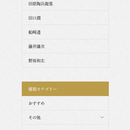
田原陶兵衛窯
田口潤
船崎透
藤井謙次
野坂和左
種類カテゴリー
おすすめ
その他