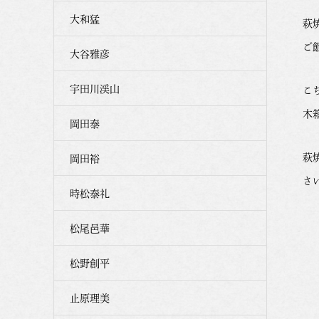
大和猛
萩
ご
大谷雅彦
宇田川渓山
こ
木
岡田泰
萩
岡田裕
さ
時松泰礼
松尾邑華
松野創平
止原理美