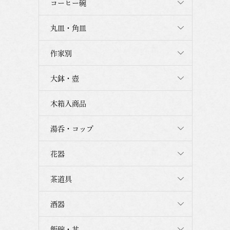
コーヒー碗
丸皿・角皿
作家別
大鉢・壺
木箱入商品
湯呑・コップ
花器
茶道具
酒器
飯碗・丼