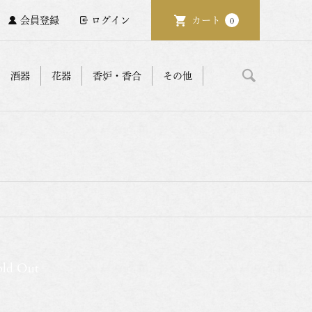
会員登録
ログイン
カート
0
酒器
花器
香炉・香合
その他
old Out