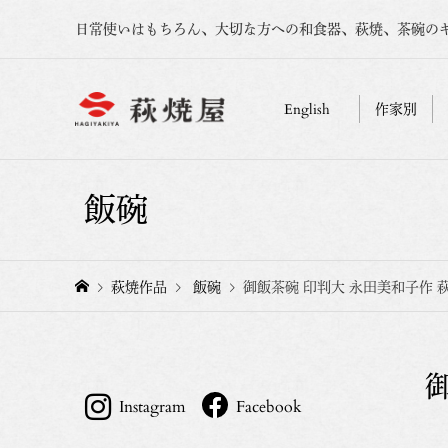
日常使いはもちろん、大切な方への和食器、萩焼、茶碗の
English
作家別
飯碗
萩焼作品
飯碗
御飯茶碗 印判大 永田美和子作 
Instagram
Facebook