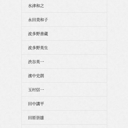
水津和之
永田美和子
波多野善蔵
波多野英生
渋谷英一
濱中史朗
玉村信一
田中講平
田原崇雄