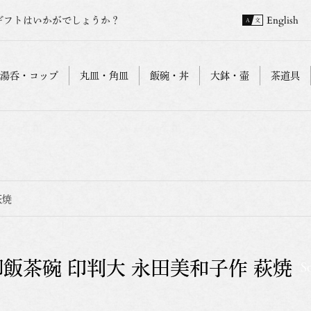
ギフトはいかがでしょうか？
English
湯呑・コップ
丸皿・角皿
飯碗・丼
大鉢・壷
茶道具
萩焼
御飯茶碗 印判大 永田美和子作 萩焼
S