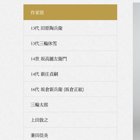
作家別
13代 田原陶兵衛
13代三輪休雪
14世 坂高麗左衛門
14代 新庄貞嗣
16代 坂倉新兵衛 (坂倉正紘)
三輪太郎
上田敦之
兼田佳炎