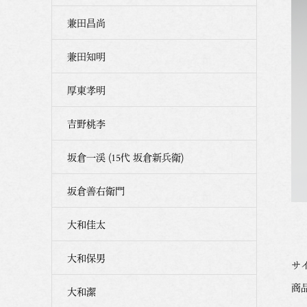
兼田昌尚
兼田知明
厚東孝明
吉野桃李
坂倉一渓 (15代 坂倉新兵衛)
坂倉善右衛門
大和佳太
大和保男
サイ
商品
大和潔