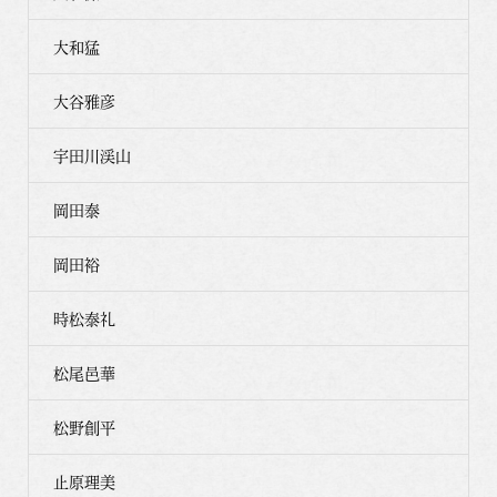
大和猛
大谷雅彦
宇田川渓山
岡田泰
岡田裕
時松泰礼
松尾邑華
松野創平
止原理美