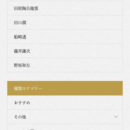
田原陶兵衛窯
田口潤
船崎透
藤井謙次
野坂和左
種類カテゴリー
おすすめ
その他