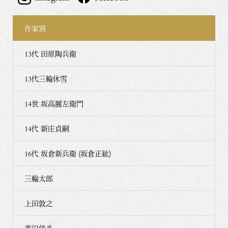
作家別
13代 田原陶兵衛
13代三輪休雪
14世 坂高麗左衛門
14代 新庄貞嗣
16代 坂倉新兵衛 (坂倉正紘)
三輪太郎
上田敦之