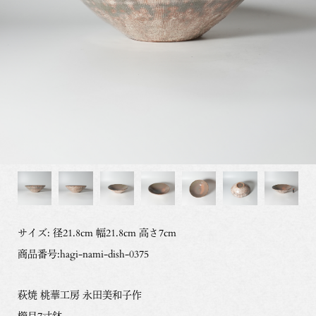
サイズ: 径21.8cm 幅21.8cm 高さ7cm
商品番号:hagi-nami-dish-0375
萩焼 桃華工房 永田美和子作
櫛目7寸鉢