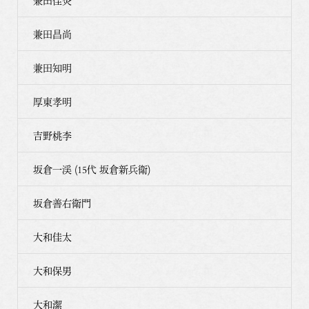
兼田佳炎
兼田昌尚
兼田知明
厚東孝明
吉野桃李
坂倉一渓 (15代 坂倉新兵衛)
坂倉善右衛門
大和佳太
大和保男
大和潔