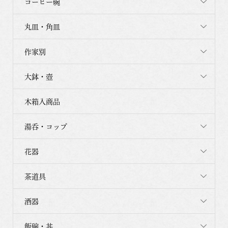
コーヒー碗
丸皿・角皿
作家別
大鉢・壺
木箱入商品
湯呑・コップ
花器
茶道具
酒器
飯碗・丼