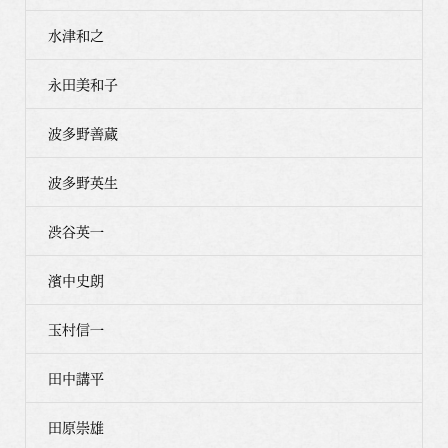
水津和之
永田美和子
波多野善蔵
波多野英生
渋谷英一
濱中史朗
玉村信一
田中講平
田原崇雄