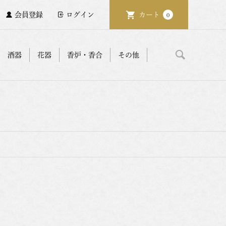
会員登録
ログイン
カート
0
酒器
花器
香炉・香合
その他