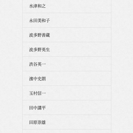
水津和之
永田美和子
波多野善蔵
波多野英生
渋谷英一
濱中史朗
玉村信一
田中講平
田原崇雄