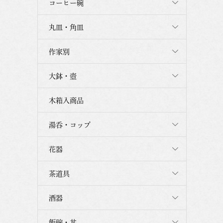
コーヒー碗
丸皿・角皿
作家別
大鉢・壺
木箱入商品
湯呑・コップ
花器
茶道具
酒器
飯碗・丼