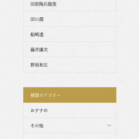
田原陶兵衛窯
田口潤
船崎透
藤井謙次
野坂和左
種類カテゴリー
おすすめ
その他