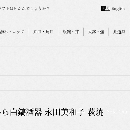
ギフトはいかがでしょうか？
English
湯呑・コップ
丸皿・角皿
飯碗・丼
大鉢・壷
茶道具
わら白鎬酒器 永田美和子 萩焼
Sold Out