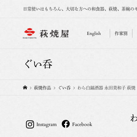
日常使いはもちろん、大切な方への和食器、萩焼、茶碗の
English
作家別
ぐい呑
萩焼作品
ぐい呑
わら白鎬酒器 永田美和子 萩焼
Instagram
Facebook