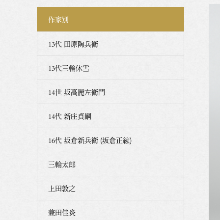
作家別
13代 田原陶兵衛
13代三輪休雪
14世 坂高麗左衛門
14代 新庄貞嗣
16代 坂倉新兵衛 (坂倉正紘)
三輪太郎
上田敦之
兼田佳炎