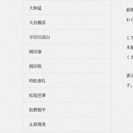
大和猛
萩
わ
大谷雅彦
宇田川渓山
こ
木
岡田泰
く
岡田裕
表
時松泰礼
す
松尾邑華
松野創平
止原理美