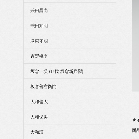
兼田昌尚
兼田知明
厚東孝明
吉野桃李
坂倉一渓 (15代 坂倉新兵衛)
坂倉善右衛門
大和佳太
大和保男
サイ
商品
大和潔