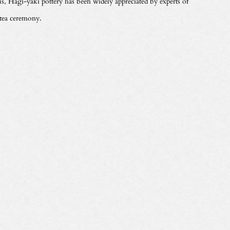
s, Hagi-yaki pottery has been widely appreciated by experts of
 tea ceremony.