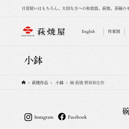
日常使いはもちろん、大切な方への和食器、萩焼、茶碗の
English
作家別
小鉢
萩焼作品
小鉢
碗 萩焼 野坂和左作
Instagram
Facebook