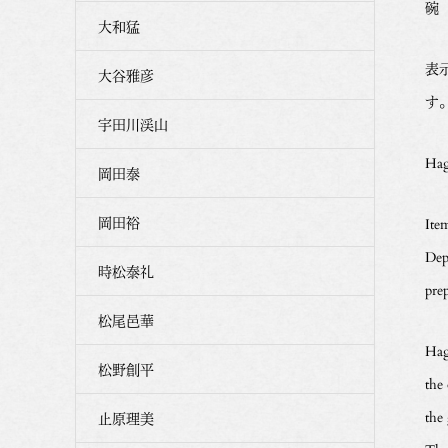
碗
大和猛
表
大谷雅彦
す
宇田川渓山
Hag
岡田泰
岡田裕
Ite
Dep
時松泰礼
pre
松尾邑華
Hagi
松野創平
the 
the
止原理美