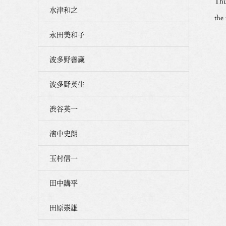
Thu
水津和之
the
永田美和子
波多野善蔵
波多野英生
渋谷英一
濱中史朗
玉村信一
田中講平
田原崇雄