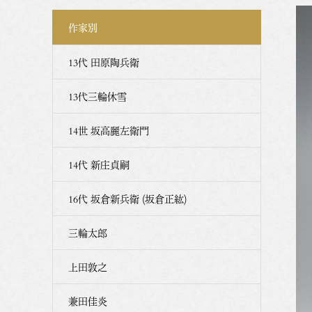
作家別
13代 田原陶兵衛
13代三輪休雪
14世 坂高麗左衛門
14代 新庄貞嗣
16代 坂倉新兵衛 (坂倉正紘)
三輪太郎
上田敦之
兼田佳炎