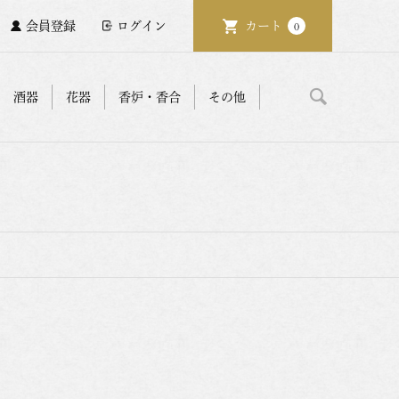
会員登録
ログイン
カート
0
酒器
花器
香炉・香合
その他