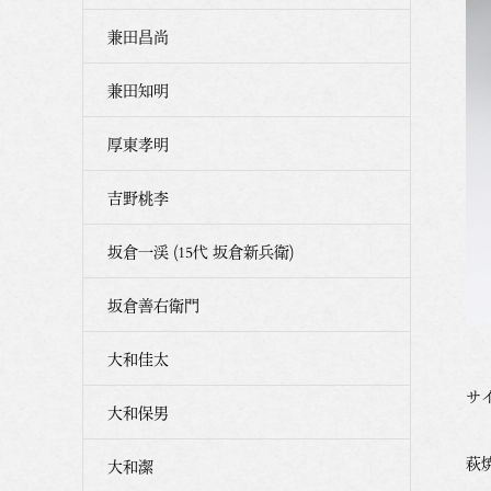
兼田昌尚
兼田知明
厚東孝明
吉野桃李
坂倉一渓 (15代 坂倉新兵衛)
坂倉善右衛門
大和佳太
サイ
大和保男
萩
大和潔