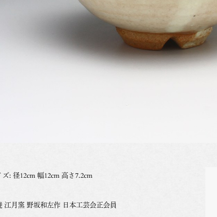
ズ: 径12cm 幅12cm 高さ7.2cm
焼 江月窯 野坂和左作 日本工芸会正会員