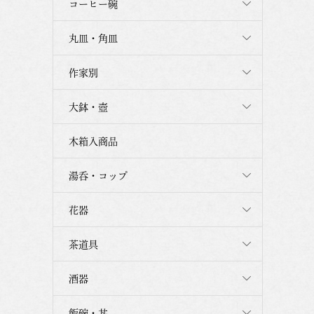
コーヒー碗
丸皿・角皿
作家別
大鉢・壺
木箱入商品
湯呑・コップ
花器
茶道具
酒器
飯碗・丼