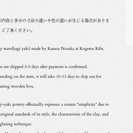
示内容と多少の寸法の違いや色の違いが生じる場合がありま
。ご了承ください。
i ware(hagi yaki) made by Kazusa Nosaka at Kogetsu Kiln.
ms are shipped 3-5 days after payment is confirmed.
ending on the item, it will take 10-13 days to ship out for
paring wooden box.
-yaki pottery effectually expresses a certain “simplicity” due to
original standards of its style, the characteristic of the clay, and
 glazing technique.