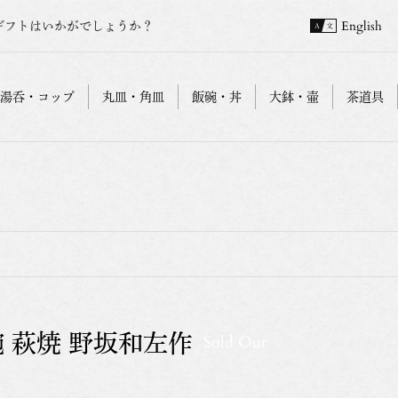
ギフトはいかがでしょうか？
English
湯呑・コップ
丸皿・角皿
飯碗・丼
大鉢・壷
茶道具
碗 萩焼 野坂和左作
Sold Out