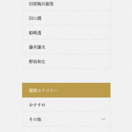
田原陶兵衛窯
田口潤
船崎透
藤井謙次
野坂和左
種類カテゴリー
おすすめ
その他