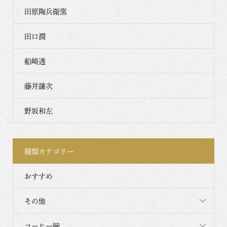
田原陶兵衛窯
田口潤
船崎透
藤井謙次
野坂和左
種類カテゴリー
おすすめ
その他
コーヒー碗