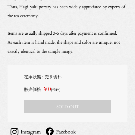
Thus, Hagi-yaki pottery has been widely appreciated by experts of
the tea ceremony.
Items are usually shipped 3-5 days after payment is confirmed.
As each item is hand made, the shape and color are unique, not
exactly identical to the sample image.
在庫状態 : 売り切れ
¥0
販売価格
(税込)
SOLD OUT
Instagram
Facebook