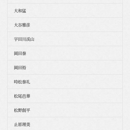
大和猛
大谷雅彦
宇田川渓山
岡田泰
岡田裕
時松泰礼
松尾邑華
松野創平
止原理美