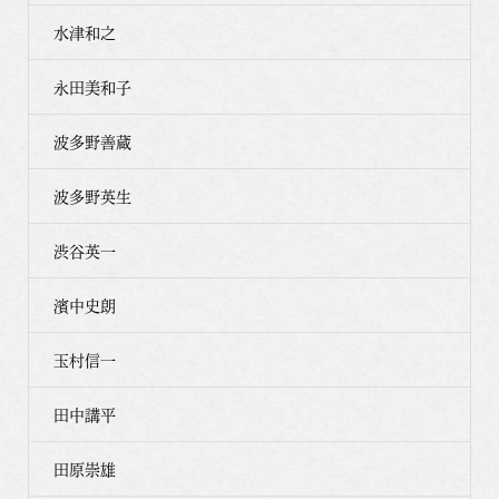
水津和之
永田美和子
波多野善蔵
波多野英生
渋谷英一
濱中史朗
玉村信一
田中講平
田原崇雄