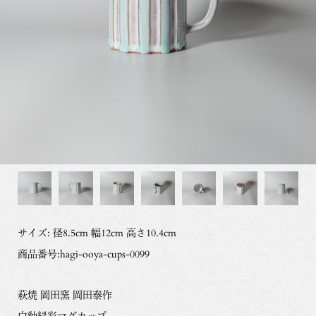
サイズ: 径8.5cm 幅12cm 高さ10.4cm
商品番号:hagi-ooya-cups-0099
萩焼 岡田窯 岡田泰作
白釉緑彩マグカップ