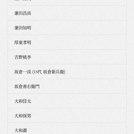
兼田昌尚
兼田知明
厚東孝明
吉野桃李
坂倉一渓 (15代 坂倉新兵衛)
坂倉善右衛門
大和佳太
大和保男
大和潔