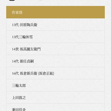
作家別
13代 田原陶兵衛
13代三輪休雪
14世 坂高麗左衛門
14代 新庄貞嗣
16代 坂倉新兵衛 (坂倉正紘)
三輪太郎
上田敦之
兼田佳炎