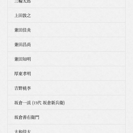
三輪太郎
上田敦之
兼田佳炎
兼田昌尚
兼田知明
厚東孝明
吉野桃李
坂倉一渓 (15代 坂倉新兵衛)
坂倉善右衛門
大和佳太