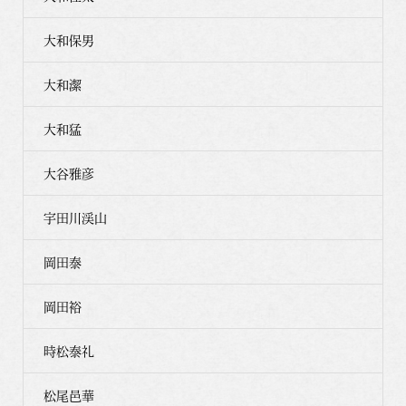
大和保男
大和潔
大和猛
大谷雅彦
宇田川渓山
岡田泰
岡田裕
時松泰礼
松尾邑華