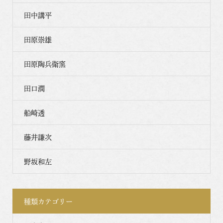
田中講平
田原崇雄
田原陶兵衛窯
田口潤
船崎透
藤井謙次
野坂和左
種類カテゴリー