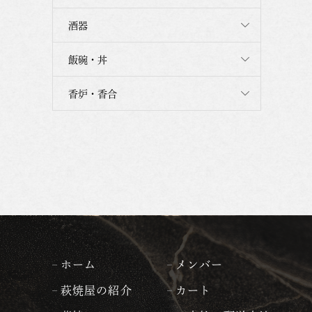
酒器
飯碗・丼
香炉・香合
ホーム
メンバー
萩焼屋の紹介
カート