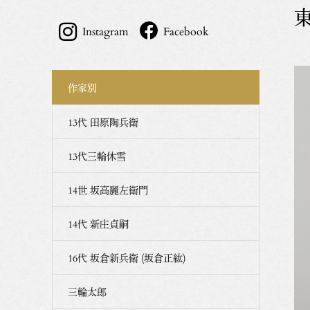
Instagram
Facebook
作家別
13代 田原陶兵衛
13代三輪休雪
14世 坂高麗左衛門
14代 新庄貞嗣
16代 坂倉新兵衛 (坂倉正紘)
三輪太郎