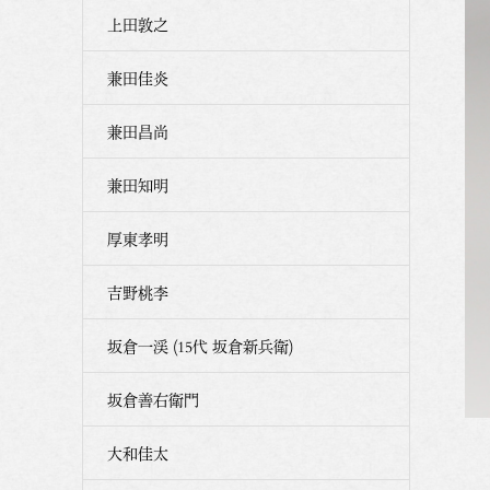
上田敦之
兼田佳炎
兼田昌尚
兼田知明
厚東孝明
吉野桃李
坂倉一渓 (15代 坂倉新兵衛)
坂倉善右衛門
大和佳太