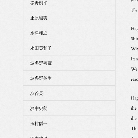
松野創平
す
止原理美
Hag
水津和之
Shi
永田美和子
Wit
Ite
波多野善蔵
We 
波多野英生
rea
渋谷英一
Hagi
the 
濱中史朗
the
玉村信一
Thu