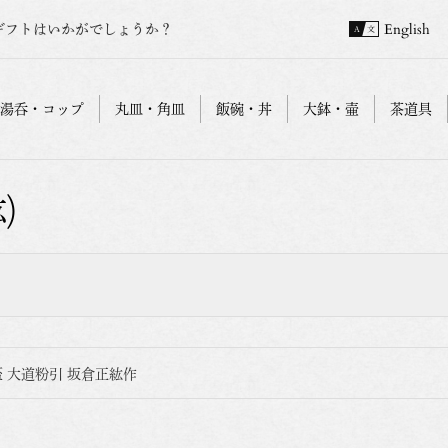
ギフトはいかがでしょうか？
English
湯呑・コップ
丸皿・角皿
飯碗・丼
大鉢・壷
茶道具
)
 大道粉引 坂倉正紘作