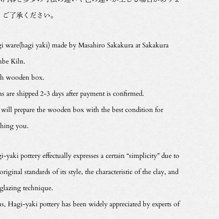
。ご了承ください。
i ware(hagi yaki) made by Masahiro Sakakura at Sakakura
nbe Kiln.
h wooden box.
ms are shipped 2-3 days after payment is confirmed.
will prepare the wooden box with the best condition for
ching you.
-yaki pottery effectually expresses a certain “simplicity” due to
original standards of its style, the characteristic of the clay, and
 glazing technique.
s, Hagi-yaki pottery has been widely appreciated by experts of