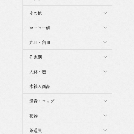
その他
コーヒー碗
丸皿・角皿
作家別
大鉢・壺
木箱入商品
湯呑・コップ
花器
茶道具