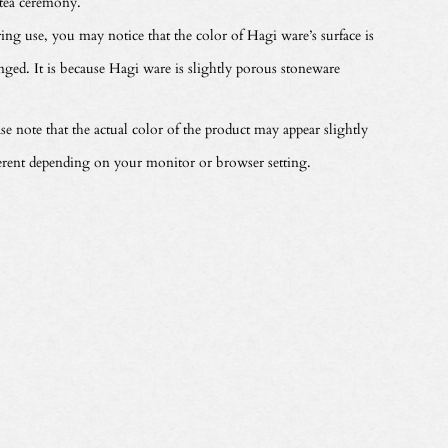
 tea ceremony.
ing use, you may notice that the color of Hagi ware’s surface is
nged. It is because Hagi ware is slightly porous stoneware
se note that the actual color of the product may appear slightly
ferent depending on your monitor or browser setting.