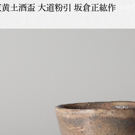
東黄土酒盃 大道粉引 坂倉正紘作
Sold 