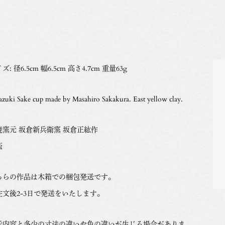
ズ: 径6.5cm 幅6.5cm 高さ4.7cm 重量63g
azuki Sake cup made by Masahiro Sakakura. East yellow clay.
焼窯元 坂倉新兵衛窯 坂倉正紘作
盃
ちらの作品は木箱での梱包発送です。
注文後2-3日で発送をいたします。
示内容と多少の寸法の違いや色の違いが生じる場合がありま