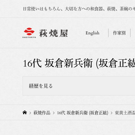
日常使いはもちろん、大切な方への和食器、萩焼、茶碗の
English
作家別
16代 坂倉新兵衛 (坂倉正紘
経歴を見る
坂倉新兵衛窯、坂倉正紘。
萩焼作品
16代 坂倉新兵衛 (坂倉正紘)
東黄土酒盃
2024年 16代坂倉新兵衛襲名