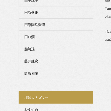
田中講平
the
Dur
田原崇雄
cha
田原陶兵衛窯
Plea
田口潤
dif
船崎透
藤井謙次
野坂和左
種類カテゴリー
おすすめ