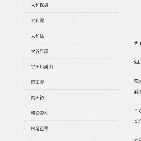
大和保男
大和潔
大和猛
サイ
大谷雅彦
Sak
宇田川渓山
萩
岡田泰
酒
岡田裕
こ
時松泰礼
ご
松尾邑華
表