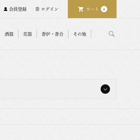
会員登録
ログイン
カート
0
酒器
花器
香炉・香合
その他