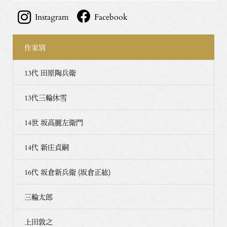
Instagram
Facebook
作家別
13代 田原陶兵衛
13代三輪休雪
14世 坂高麗左衛門
14代 新庄貞嗣
16代 坂倉新兵衛 (坂倉正紘)
三輪太郎
上田敦之