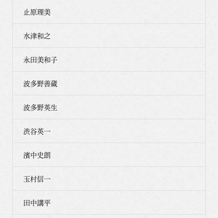
止原理美
水津和之
永田美和子
波多野善蔵
波多野英生
渋谷英一
濱中史朗
玉村信一
田中講平