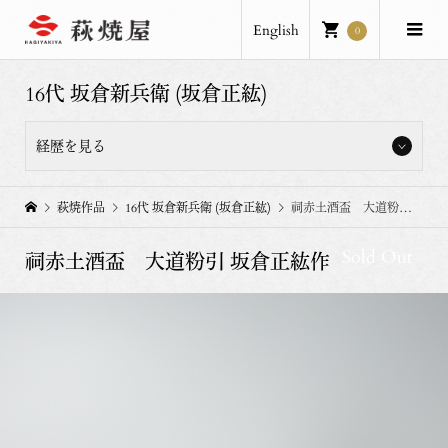
English
0
16代 坂倉新兵衛 (坂倉正紘)
経歴を見る
坂倉新兵衛窯、坂倉正紘。
萩焼作品
16代 坂倉新兵衛 (坂倉正紘)
祠赤土酒盃 大道粉引 坂倉正紘作
2024年 16代坂倉新兵衛襲名
Sold Out
祠赤土酒盃 大道粉引 坂倉正紘作