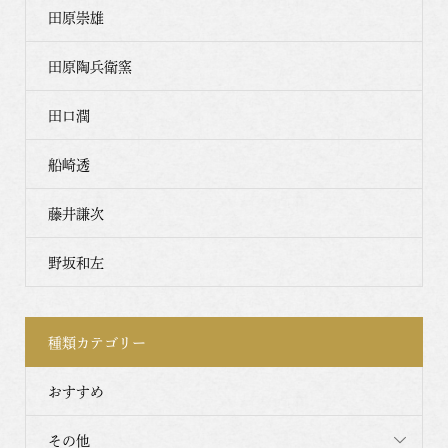
田原崇雄
田原陶兵衛窯
田口潤
船崎透
藤井謙次
野坂和左
種類カテゴリー
おすすめ
その他