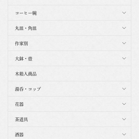
コーヒー碗
丸皿・角皿
作家別
大鉢・壺
木箱入商品
湯呑・コップ
花器
茶道具
酒器