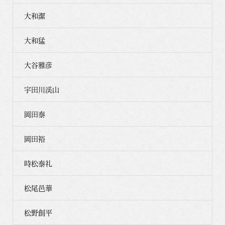
大和潔
大和猛
大谷雅彦
宇田川渓山
岡田泰
岡田裕
時松泰礼
松尾邑華
松野創平