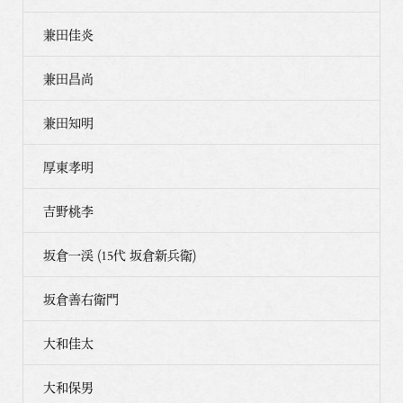
兼田佳炎
兼田昌尚
兼田知明
厚東孝明
吉野桃李
坂倉一渓 (15代 坂倉新兵衛)
坂倉善右衛門
大和佳太
大和保男