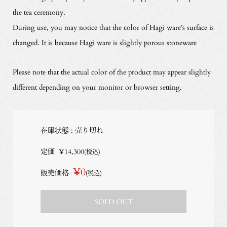
the tea ceremony.
During use, you may notice that the color of Hagi ware’s surface is
changed. It is because Hagi ware is slightly porous stoneware
Please note that the actual color of the product may appear slightly
different depending on your monitor or browser setting.
在庫状態 : 売り切れ
定価
¥14,300
(税込)
¥0
販売価格
(税込)
SOLD OUT