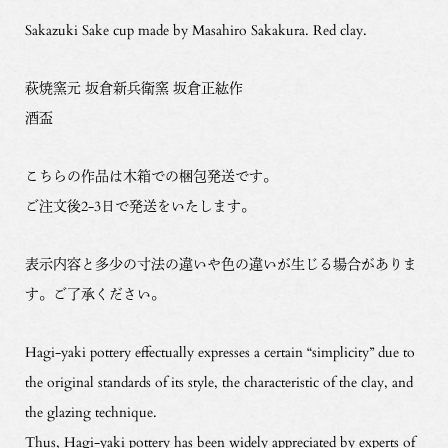
Sakazuki Sake cup made by Masahiro Sakakura. Red clay.
萩焼窯元 坂倉新兵衛窯 坂倉正紘作
酒盃
こちらの作品は木箱での梱包発送です。
ご注文後2-3日で発送をいたします。
表示内容と多少の寸法の違いや色の違いが生じる場合がありま
す。ご了承ください。
Hagi-yaki pottery effectually expresses a certain “simplicity” due to
the original standards of its style, the characteristic of the clay, and
the glazing technique.
Thus, Hagi-yaki pottery has been widely appreciated by experts of