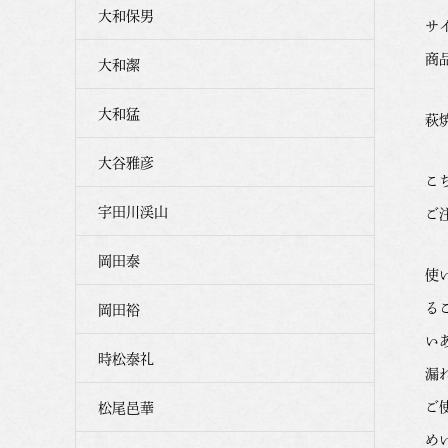
大和保男
サイ
商品
大和潔
大和猛
萩
大谷雅彦
こ
宇田川渓山
ご
岡田泰
使
る
岡田裕
い
時松泰礼
漏
ご
松尾邑華
め