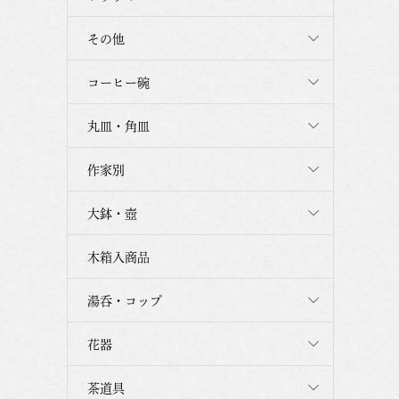
その他
コーヒー碗
丸皿・角皿
作家別
大鉢・壺
木箱入商品
湯呑・コップ
花器
茶道具