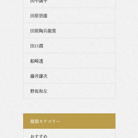
田中講平
田原崇雄
田原陶兵衛窯
田口潤
船崎透
藤井謙次
野坂和左
種類カテゴリー
おすすめ