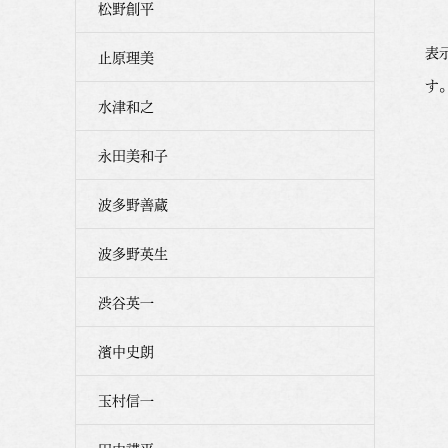
松野創平
表
止原理美
す
水津和之
永田美和子
波多野善蔵
波多野英生
渋谷英一
濱中史朗
玉村信一