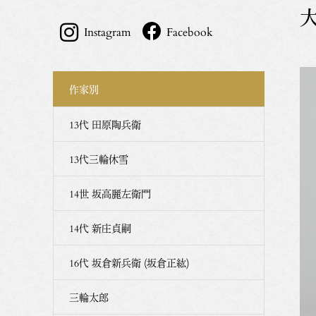
Instagram
Facebook
作家別
13代 田原陶兵衛
13代三輪休雪
14世 坂高麗左衛門
14代 新庄貞嗣
16代 坂倉新兵衛 (坂倉正紘)
三輪太郎