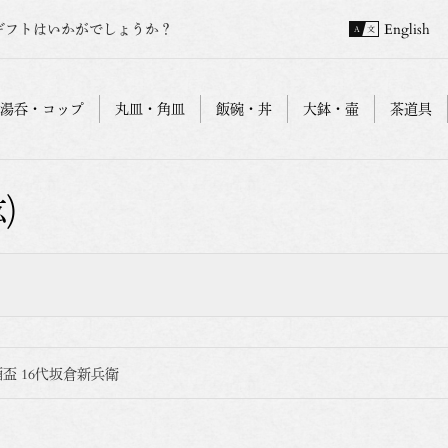
ギフトはいかがでしょうか？
English
湯呑・コップ
丸皿・角皿
飯碗・丼
大鉢・壷
茶道具
)
盃 16代坂倉新兵衛