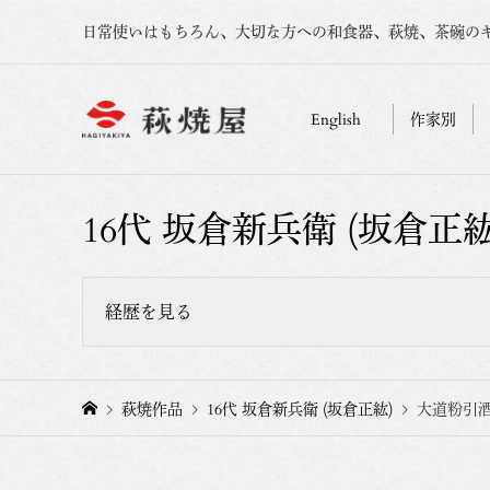
日常使いはもちろん、大切な方への和食器、萩焼、茶碗の
English
作家別
16代 坂倉新兵衛 (坂倉正紘
経歴を見る
坂倉新兵衛窯、坂倉正紘。
萩焼作品
16代 坂倉新兵衛 (坂倉正紘)
大道粉引酒
2024年 16代坂倉新兵衛襲名