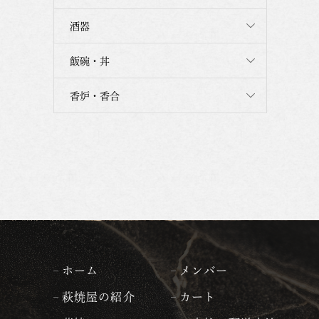
酒器
飯碗・丼
香炉・香合
ホーム
メンバー
萩焼屋の紹介
カート