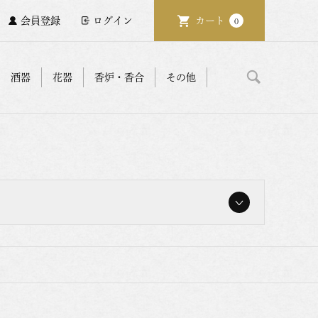
会員登録
ログイン
カート
0
酒器
花器
香炉・香合
その他