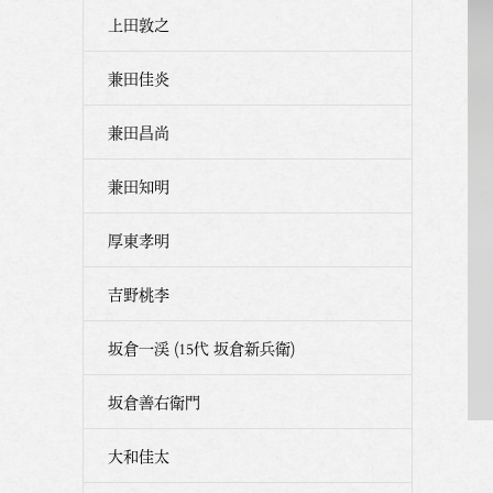
上田敦之
兼田佳炎
兼田昌尚
兼田知明
厚東孝明
吉野桃李
坂倉一渓 (15代 坂倉新兵衛)
坂倉善右衛門
大和佳太