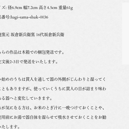
ズ: 径6.9cm 幅7.2cm 高さ4.5cm 重量61g
番号:hagi-sama-shuk-0036
焼窯元 坂倉新兵衛窯 16代坂倉新兵衛
ちらの作品は木箱での梱包発送です。
注文後2-3日で発送をいたします。
い始めのうちは貫入を通して器の外側がじんわりと湿ってく
こともありますが、使っていくうちに貫入の目が詰まり味わ
ある器へと変化していきます。
れが気になる方は、お米のとぎ汁に一晩つけておくことや、
使用前にお湯で器自体を湿らせて吸水させておくことをお勧
いたします。