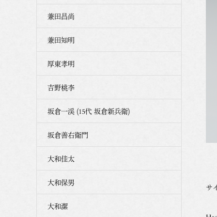
兼田昌尚
兼田知明
厚東孝明
吉野桃李
坂倉一渓 (15代 坂倉新兵衛)
坂倉善右衛門
大和佳太
大和保男
サイ
大和潔
Hag