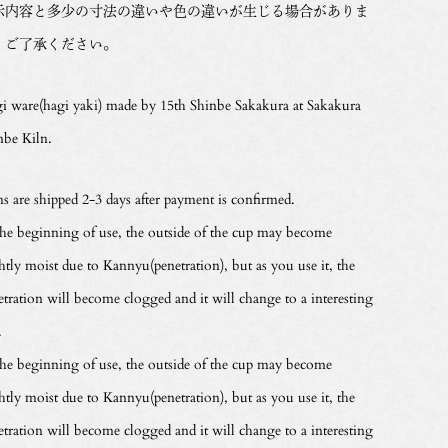
示内容と多少の寸法の違いや色の違いが生じる場合がありま
。ご了承ください。
i ware(hagi yaki) made by 15th Shinbe Sakakura at Sakakura
nbe Kiln.
ms are shipped 2-3 days after payment is confirmed.
the beginning of use, the outside of the cup may become
htly moist due to Kannyu(penetration), but as you use it, the
etration will become clogged and it will change to a interesting
.
the beginning of use, the outside of the cup may become
htly moist due to Kannyu(penetration), but as you use it, the
etration will become clogged and it will change to a interesting