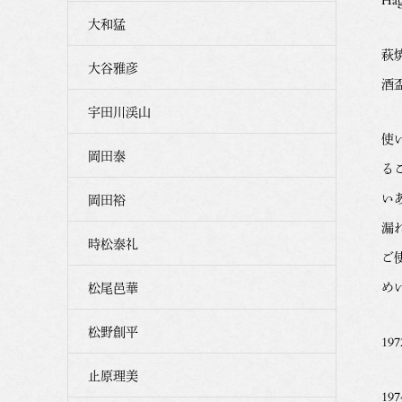
大和猛
萩
大谷雅彦
酒
宇田川渓山
使
岡田泰
る
い
岡田裕
漏
時松泰礼
ご
め
松尾邑華
松野創平
19
止原理美
1