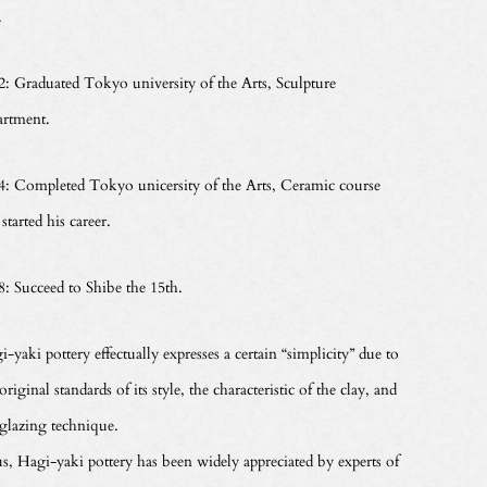
.
2: Graduated Tokyo university of the Arts, Sculpture
artment.
4: Completed Tokyo unicersity of the Arts, Ceramic course
started his career.
8: Succeed to Shibe the 15th.
-yaki pottery effectually expresses a certain “simplicity” due to
original standards of its style, the characteristic of the clay, and
 glazing technique.
s, Hagi-yaki pottery has been widely appreciated by experts of