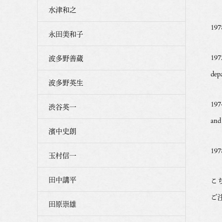
水津和之
19
永田美和子
197
波多野善蔵
dep
波多野英生
197
渋谷英一
and 
濱中史朗
197
玉村信一
田中講平
こ
ご
田原崇雄