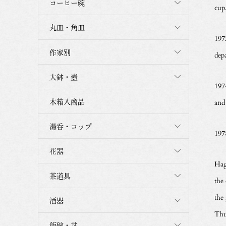
コーヒー碗
cup
丸皿・角皿
197
作家別
dep
大鉢・壺
197
木箱入商品
and 
湯呑・コップ
197
花器
Hagi
茶道具
the 
the
酒器
Thu
飯碗・丼