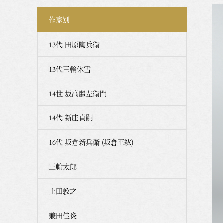
作家別
13代 田原陶兵衛
13代三輪休雪
14世 坂高麗左衛門
14代 新庄貞嗣
16代 坂倉新兵衛 (坂倉正紘)
三輪太郎
上田敦之
兼田佳炎