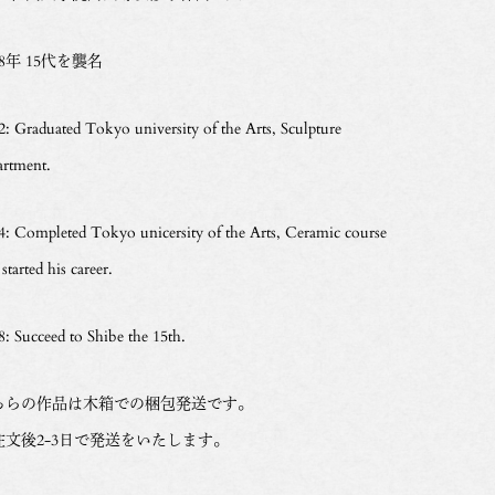
78年 15代を襲名
2: Graduated Tokyo university of the Arts, Sculpture
artment.
4: Completed Tokyo unicersity of the Arts, Ceramic course
started his career.
8: Succeed to Shibe the 15th.
ちらの作品は木箱での梱包発送です。
注文後2-3日で発送をいたします。