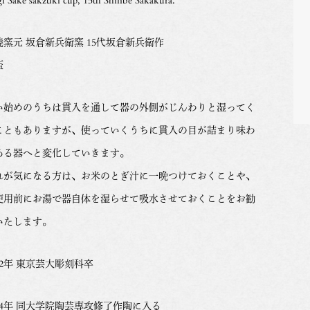
焼窯元 坂倉新兵衛窯 15代坂倉新兵衛作
盃
い始めのうちは貫入を通して器の外側がじんわりと湿ってく
こともありますが、使っていくうちに貫入の目が詰まり味わ
ある器へと変化していきます。
れが気になる方は、お米のとぎ汁に一晩つけておくことや、
使用前にお湯で器自体を湿らせて吸水させておくことをお勧
いたします。
72年 東京芸大彫刻科卒
974年 同大学院陶芸専攻修了作陶に入る