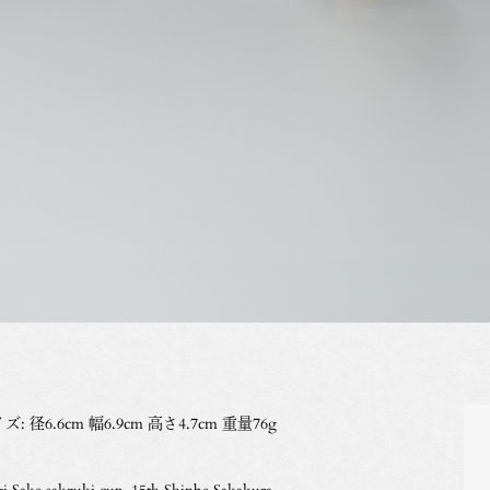
ズ: 径6.6cm 幅6.9cm 高さ4.7cm 重量76g
i Sake sakzuki cup, 15th Shinbe Sakakura.