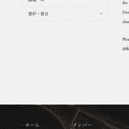
the
Dur
香炉・香合
cha
Plea
dif
ホーム
メンバー