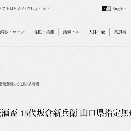
ギフトはいかがでしょうか？
English
湯呑・コップ
丸皿・角皿
飯碗・丼
大鉢・壷
茶道具
県指定無形文化財保持者
萩酒盃 15代坂倉新兵衛 山口県指定