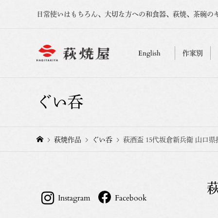
日常使いはもちろん、大切な方への和食器、萩焼、茶碗の
English
作家別
ぐい呑
萩焼作品
ぐい呑
萩酒盃 15代坂倉新兵衛 山口
Instagram
Facebook