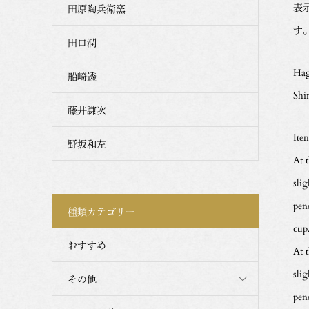
表
田原陶兵衛窯
す
田口潤
Hag
船崎透
Shi
藤井謙次
Ite
野坂和左
At 
slig
pen
種類カテゴリー
cup
おすすめ
At 
slig
その他
pen