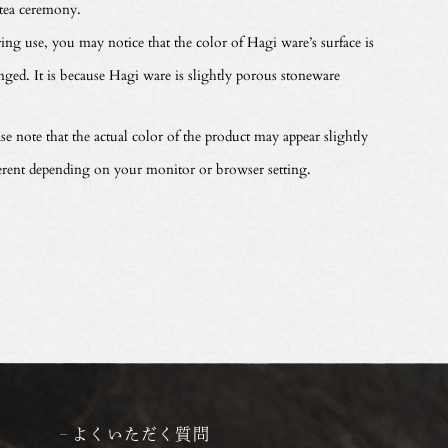
 tea ceremony.
ing use, you may notice that the color of Hagi ware’s surface is
nged. It is because Hagi ware is slightly porous stoneware
se note that the actual color of the product may appear slightly
ferent depending on your monitor or browser setting.
よくいただく質問