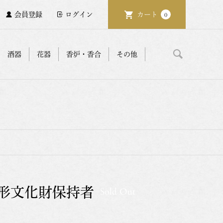
会員登録
ログイン
カート
0
酒器
花器
香炉・香合
その他
無形文化財保持者
Sold Out