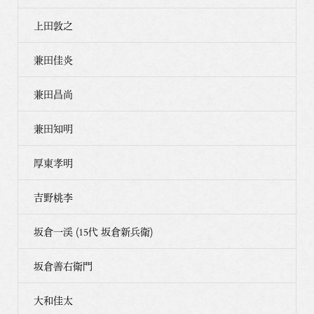
上田敦之
兼田佳炎
兼田昌尚
兼田知明
厚東孝明
吉野桃李
坂倉一渓 (15代 坂倉新兵衛)
坂倉善右衛門
大和佳太