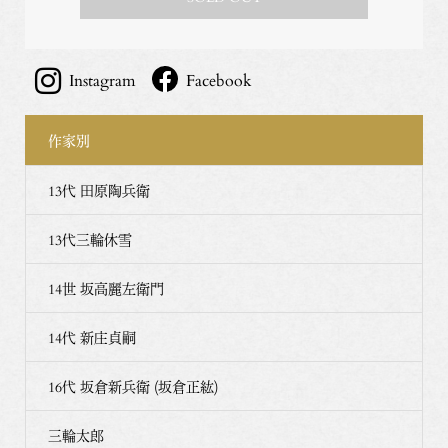
Instagram
Facebook
作家別
13代 田原陶兵衛
13代三輪休雪
14世 坂高麗左衛門
14代 新庄貞嗣
16代 坂倉新兵衛 (坂倉正紘)
三輪太郎