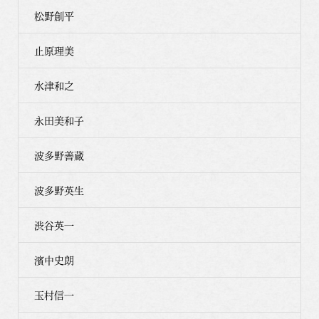
松野創平
止原理美
水津和之
永田美和子
波多野善蔵
波多野英生
渋谷英一
濱中史朗
玉村信一