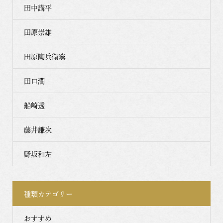
田中講平
田原崇雄
田原陶兵衛窯
田口潤
船崎透
藤井謙次
野坂和左
種類カテゴリー
おすすめ