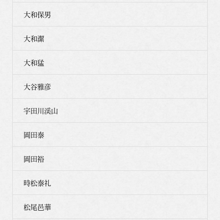
大和保男
大和潔
大和猛
大谷雅彦
宇田川渓山
岡田泰
岡田裕
時松泰礼
松尾邑華