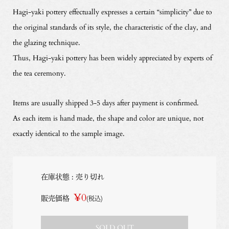
Hagi-yaki pottery effectually expresses a certain “simplicity” due to
the original standards of its style, the characteristic of the clay, and
the glazing technique.
Thus, Hagi-yaki pottery has been widely appreciated by experts of
the tea ceremony.
Items are usually shipped 3-5 days after payment is confirmed.
As each item is hand made, the shape and color are unique, not
exactly identical to the sample image.
在庫状態 : 売り切れ
¥0
販売価格
(税込)
SOLD OUT