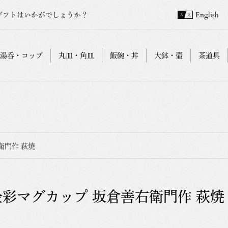
ギフトはいかがでしょうか？
English
湯呑・コップ
丸皿・角皿
飯碗・丼
大鉢・壷
茶道具
衛門作 萩焼
金彩マグカップ 坂倉善右衛門作 萩焼