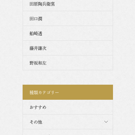
田原陶兵衛窯
田口潤
船崎透
藤井謙次
野坂和左
種類カテゴリー
おすすめ
その他