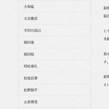
大和猛
萩
萩
大谷雅彦
宇田川渓山
こ
木
岡田泰
表
岡田裕
す
時松泰礼
萩
松尾邑華
さ
松野創平
止原理美