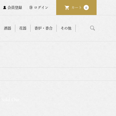
会員登録
ログイン
カート
0
酒器
花器
香炉・香合
その他
Sold Out