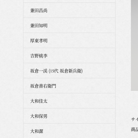
兼田昌尚
兼田知明
厚東孝明
吉野桃李
坂倉一渓 (15代 坂倉新兵衛)
坂倉善右衛門
大和佳太
大和保男
サイ
商品番
大和潔