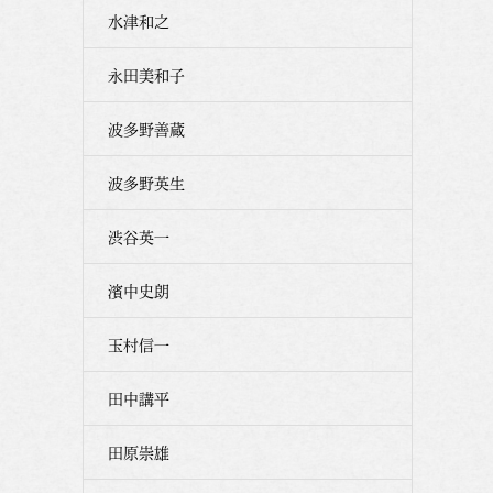
水津和之
永田美和子
波多野善蔵
波多野英生
渋谷英一
濱中史朗
玉村信一
田中講平
田原崇雄