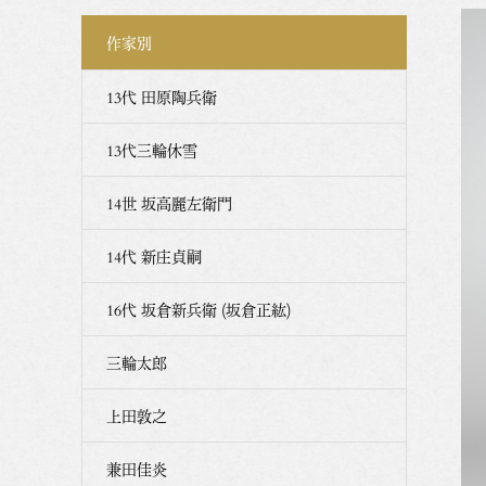
作家別
13代 田原陶兵衛
13代三輪休雪
14世 坂高麗左衛門
14代 新庄貞嗣
16代 坂倉新兵衛 (坂倉正紘)
三輪太郎
上田敦之
兼田佳炎