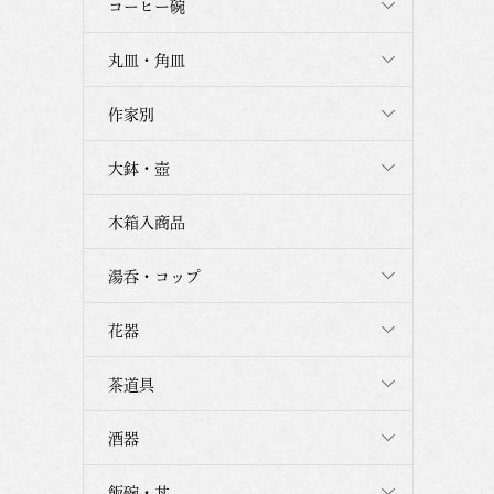
コーヒー碗
丸皿・角皿
作家別
大鉢・壺
木箱入商品
湯呑・コップ
花器
茶道具
酒器
飯碗・丼