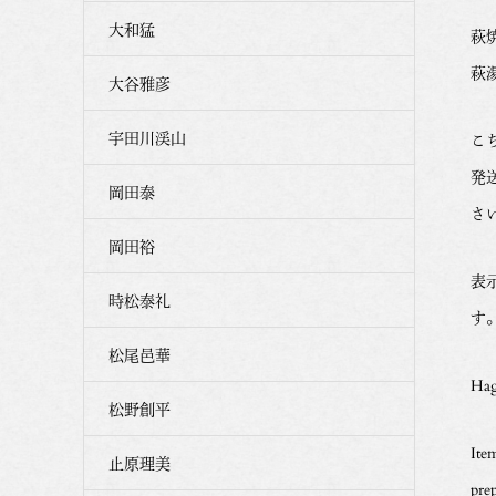
大和猛
萩
萩
大谷雅彦
宇田川渓山
こ
発
岡田泰
さ
岡田裕
表
時松泰礼
す
松尾邑華
Hag
松野創平
Ite
止原理美
pre