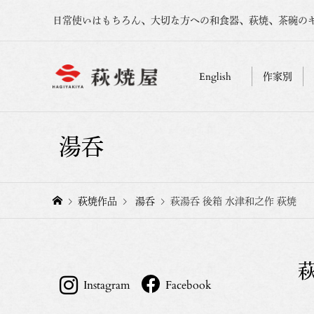
日常使いはもちろん、大切な方への和食器、萩焼、茶碗の
English
作家別
湯呑
萩焼作品
湯呑
萩湯呑 後箱 水津和之作 萩焼
Instagram
Facebook