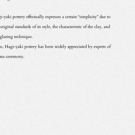
-yaki pottery effectually expresses a certain “simplicity” due to
original standards of its style, the characteristic of the clay, and
 glazing technique.
s, Hagi-yaki pottery has been widely appreciated by experts of
 tea ceremony.