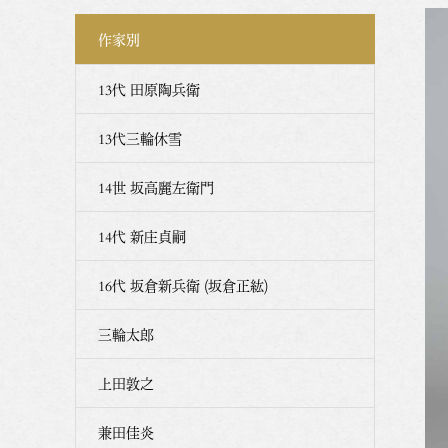
作家別
13代 田原陶兵衛
13代三輪休雪
14世 坂高麗左衛門
14代 新庄貞嗣
16代 坂倉新兵衛 (坂倉正紘)
三輪太郎
上田敦之
兼田佳炎