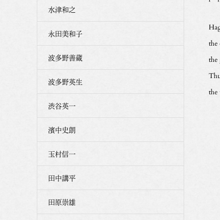
水津和之
Hagi
永田美和子
the 
波多野善蔵
the
Thu
波多野英生
the
渋谷英一
濱中史朗
玉村信一
田中講平
田原崇雄