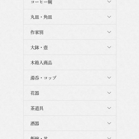
コーヒー碗
丸皿・角皿
作家別
大鉢・壺
木箱入商品
湯呑・コップ
花器
茶道具
酒器
飯碗・丼