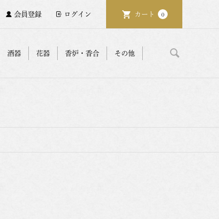
会員登録
ログイン
カート
0
酒器
花器
香炉・香合
その他