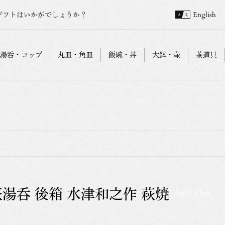
ギフトはいかがでしょうか？
English
湯呑・コップ
丸皿・角皿
飯碗・丼
大鉢・壷
茶道具
萩湯呑 後箱 水津和之作 萩焼
Sold Out