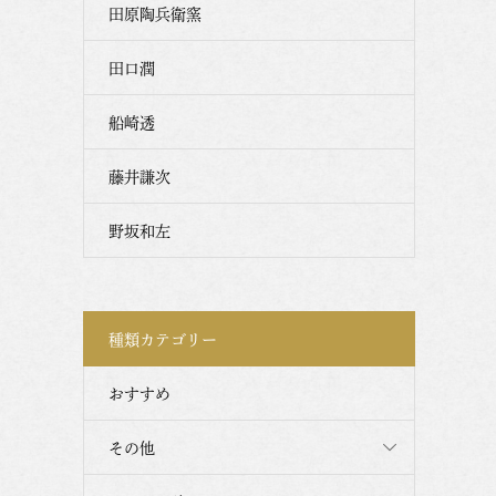
田原陶兵衛窯
田口潤
船崎透
藤井謙次
野坂和左
種類カテゴリー
おすすめ
その他