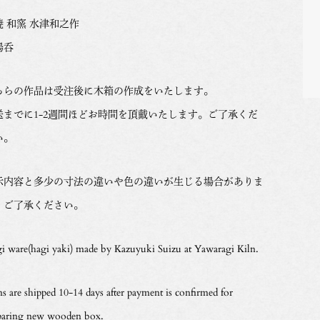
焼 和窯 水津和之作
湯呑
ちらの作品は受注後に木箱の作成をいたします。
送までに1-2週間ほどお時間を頂戴いたします。ご了承くだ
い。
示内容と多少の寸法の違いや色の違いが生じる場合がありま
。ご了承ください。
i ware(hagi yaki) made by Kazuyuki Suizu at Yawaragi Kiln.
ms are shipped 10-14 days after payment is confirmed for
paring new wooden box.