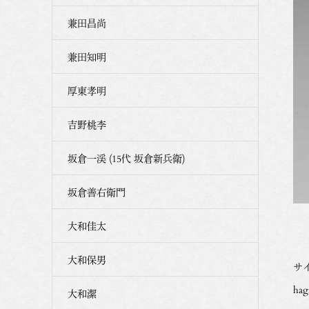
兼田昌尚
兼田知明
厚東孝明
吉野桃李
坂倉一渓 (15代 坂倉新兵衛)
坂倉善右衛門
大和佳太
大和保男
サイ
hag
大和潔