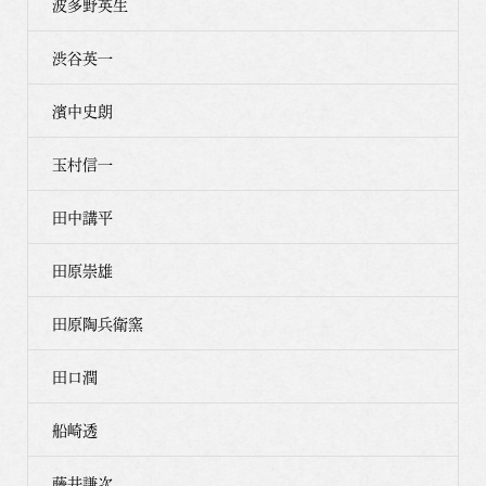
波多野英生
渋谷英一
濱中史朗
玉村信一
田中講平
田原崇雄
田原陶兵衛窯
田口潤
船崎透
藤井謙次