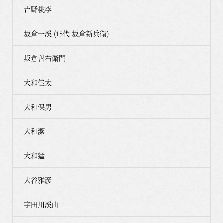
吉野桃李
坂倉一渓 (15代 坂倉新兵衛)
坂倉善右衛門
大和佳太
大和保男
大和潔
大和猛
大谷雅彦
宇田川渓山