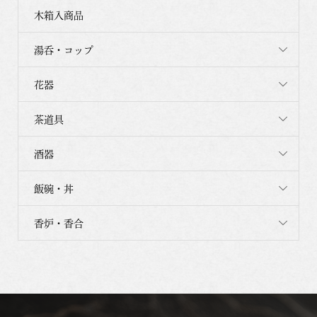
木箱入商品
湯呑・コップ
花器
茶道具
酒器
飯碗・丼
香炉・香合