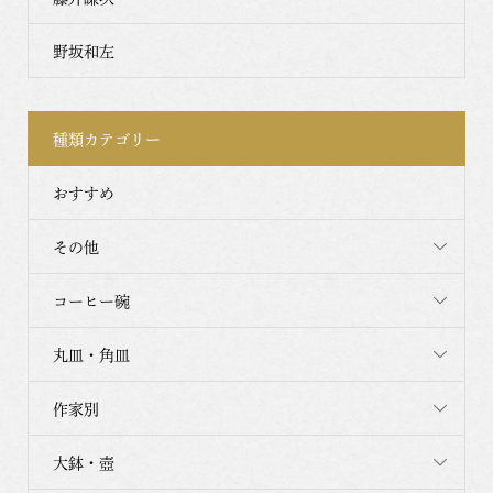
野坂和左
種類カテゴリー
おすすめ
その他
コーヒー碗
丸皿・角皿
作家別
大鉢・壺