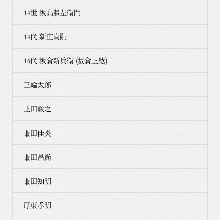
14世 坂高麗左衛門
14代 新庄貞嗣
16代 坂倉新兵衛 (坂倉正紘)
三輪太郎
上田敦之
兼田佳炎
兼田昌尚
兼田知明
厚東孝明