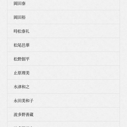
岡田泰
岡田裕
時松泰礼
松尾邑華
松野創平
止原理美
水津和之
永田美和子
波多野善蔵