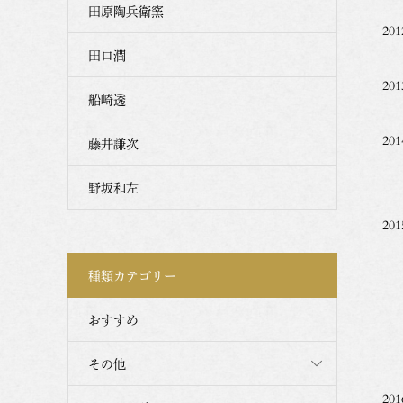
田原陶兵衛窯
2
田口潤
2
船崎透
2
藤井謙次
池
野坂和左
2
池
種類カテゴリー
梅
富
おすすめ
新
その他
2