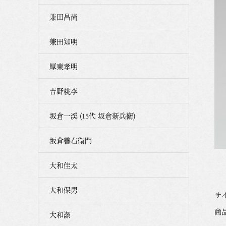
兼田昌尚
兼田知明
厚東孝明
吉野桃李
坂倉一渓 (15代 坂倉新兵衛)
坂倉善右衛門
大和佳太
大和保男
サイ
商品番
大和潔