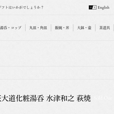
ギフトはいかがでしょうか？
English
湯呑・コップ
丸皿・角皿
飯碗・丼
大鉢・壷
茶道具
萩大道化粧湯呑 水津和之 萩焼
Sold Out