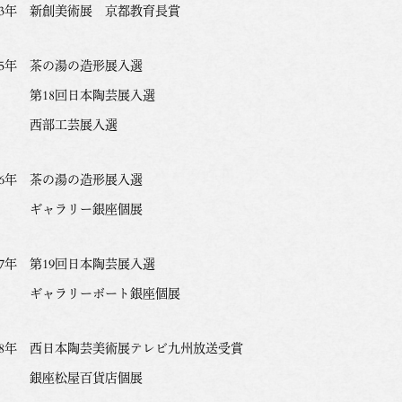
003年 新創美術展 京都教育長賞
005年 茶の湯の造形展入選
18回日本陶芸展入選
部工芸展入選
006年 茶の湯の造形展入選
ャラリー銀座個展
07年 第19回日本陶芸展入選
ャラリーボート銀座個展
008年 西日本陶芸美術展テレビ九州放送受賞
座松屋百貨店個展