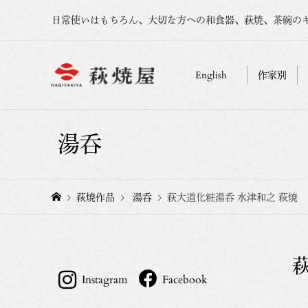
日常使いはもちろん、大切な方への和食器、萩焼、茶碗の
English
作家別
湯呑
萩焼作品
湯呑
萩大道化粧湯呑 水津和之 萩焼
Instagram
Facebook