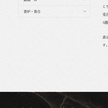
こ
香炉・香合
受
3
表
す