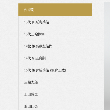
作家別
13代 田原陶兵衛
13代三輪休雪
14世 坂高麗左衛門
14代 新庄貞嗣
16代 坂倉新兵衛 (坂倉正紘)
三輪太郎
上田敦之
兼田佳炎