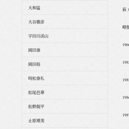
大和猛
萩
大谷雅彦
略
宇田川渓山
1
岡田泰
1
岡田裕
時松泰礼
1
松尾邑華
1
松野創平
1
止原理美