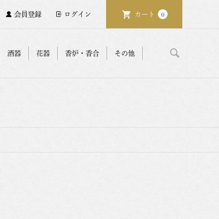
会員登録
ログイン
カート
0
酒器
花器
香炉・香合
その他