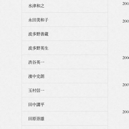
2
水津和之
永田美和子
2
第
波多野善蔵
西
波多野英生
2
渋谷英一
ギ
濱中史朗
20
玉村信一
ギ
田中講平
2
田原崇雄
銀