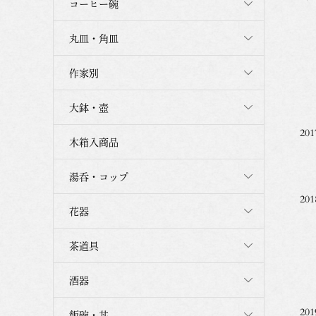
コーヒー碗
大
丸皿・角皿
池
広
作家別
富
大鉢・壺
2
木箱入商品
広
湯呑・コップ
2
花器
大
池
茶道具
富
酒器
2
飯碗・丼