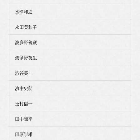
水津和之
永田美和子
波多野善蔵
波多野英生
渋谷英一
濱中史朗
玉村信一
田中講平
田原崇雄