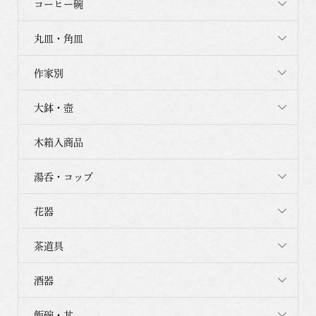
コーヒー碗
丸皿・角皿
作家別
大鉢・壺
木箱入商品
湯呑・コップ
花器
茶道具
酒器
飯碗・丼