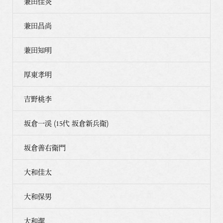
兼田佳炎
兼田昌尚
兼田知明
厚東孝明
吉野桃李
坂倉一渓 (15代 坂倉新兵衛)
坂倉善右衛門
大和佳太
大和保男
大和潔