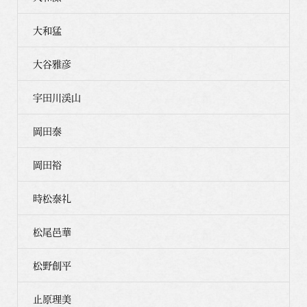
大和猛
大谷雅彦
宇田川渓山
岡田泰
岡田裕
時松泰礼
松尾邑華
松野創平
止原理美