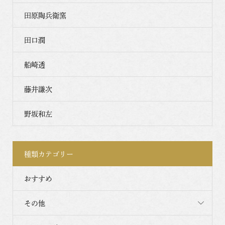
田原陶兵衛窯
田口潤
船崎透
藤井謙次
野坂和左
種類カテゴリー
おすすめ
その他