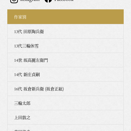
作家別
13代 田原陶兵衛
13代三輪休雪
14世 坂高麗左衛門
14代 新庄貞嗣
16代 坂倉新兵衛 (坂倉正紘)
三輪太郎
上田敦之