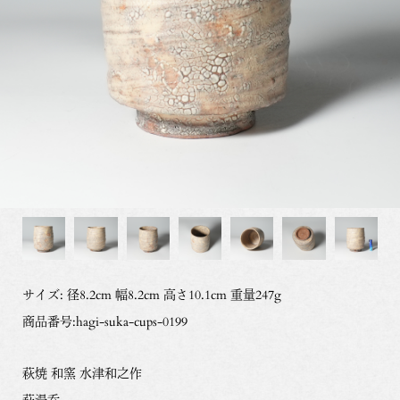
サイズ: 径8.2cm 幅8.2cm 高さ10.1cm 重量247g
商品番号:hagi-suka-cups-0199
萩焼 和窯 水津和之作
萩湯呑