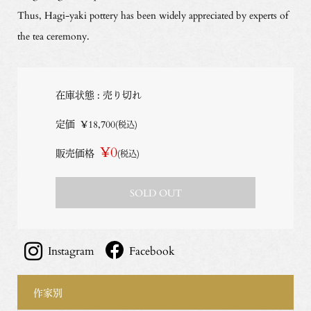
Thus, Hagi-yaki pottery has been widely appreciated by experts of
the tea ceremony.
在庫状態 : 売り切れ
定価
¥18,700
(税込)
¥0
販売価格
(税込)
SOLD OUT
Instagram
Facebook
作家別