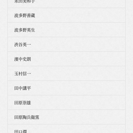
永田美和子
波多野善蔵
波多野英生
渋谷英一
濱中史朗
玉村信一
田中講平
田原崇雄
田原陶兵衛窯
田口潤