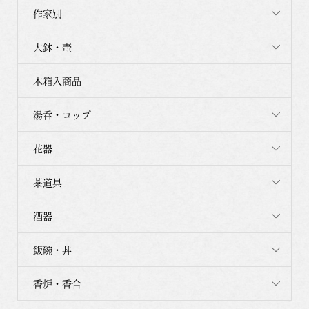
作家別
大鉢・壺
木箱入商品
湯呑・コップ
花器
茶道具
酒器
飯碗・丼
香炉・香合