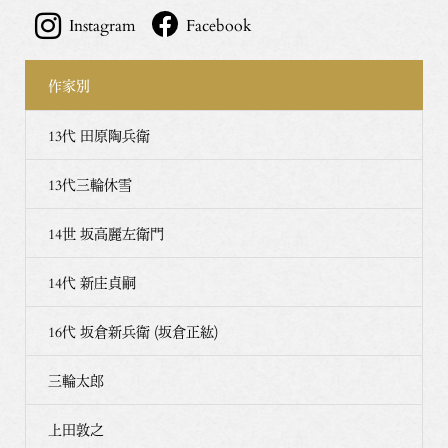
Instagram
Facebook
作家別
13代 田原陶兵衛
13代三輪休雪
14世 坂高麗左衛門
14代 新庄貞嗣
16代 坂倉新兵衛 (坂倉正紘)
三輪太郎
上田敦之