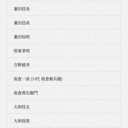
兼田佳炎
兼田昌尚
兼田知明
厚東孝明
吉野桃李
坂倉一渓 (15代 坂倉新兵衛)
坂倉善右衛門
大和佳太
大和保男