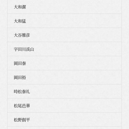
大和潔
大和猛
大谷雅彦
宇田川渓山
岡田泰
岡田裕
時松泰礼
松尾邑華
松野創平