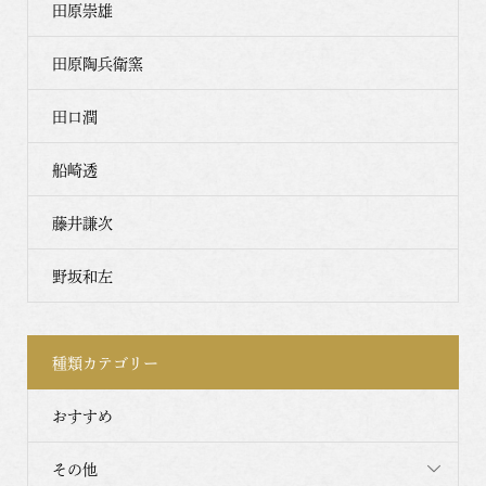
田原崇雄
田原陶兵衛窯
田口潤
船崎透
藤井謙次
野坂和左
種類カテゴリー
おすすめ
その他