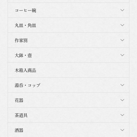
コーヒー碗
丸皿・角皿
作家別
大鉢・壺
木箱入商品
湯呑・コップ
花器
茶道具
酒器