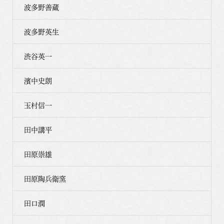
波多野善蔵
波多野英生
渋谷英一
濱中史朗
玉村信一
田中講平
田原崇雄
田原陶兵衛窯
田口潤