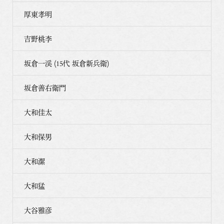
厚東孝明
吉野桃李
坂倉一渓 (15代 坂倉新兵衛)
坂倉善右衛門
大和佳太
大和保男
大和潔
大和猛
大谷雅彦