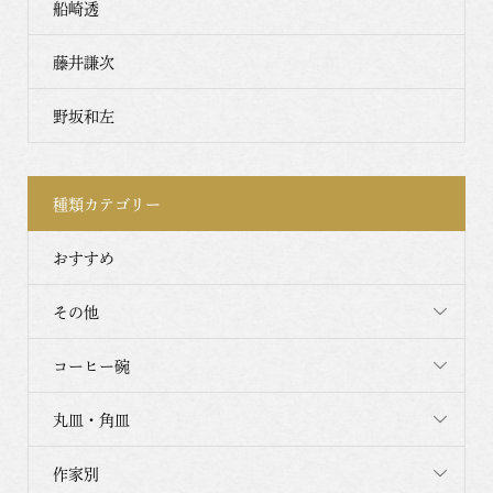
船崎透
藤井謙次
野坂和左
種類カテゴリー
おすすめ
その他
コーヒー碗
丸皿・角皿
作家別