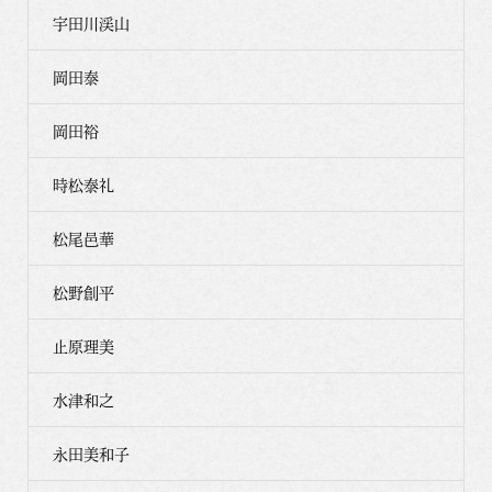
宇田川渓山
岡田泰
岡田裕
時松泰礼
松尾邑華
松野創平
止原理美
水津和之
永田美和子