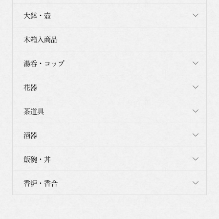
大鉢・壺
木箱入商品
湯呑・コップ
花器
茶道具
酒器
飯碗・丼
香炉・香合