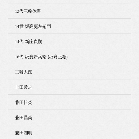
13代三輪休雪
14世 坂高麗左衛門
14代 新庄貞嗣
16代 坂倉新兵衛 (坂倉正紘)
三輪太郎
上田敦之
兼田佳炎
兼田昌尚
兼田知明