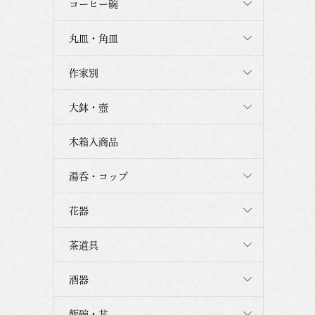
コーヒー碗
丸皿・角皿
作家別
大鉢・壺
木箱入商品
湯呑・コップ
花器
茶道具
酒器
飯碗・丼