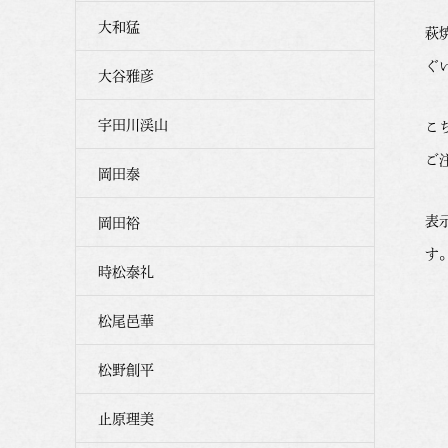
大和猛
萩
ぐ
大谷雅彦
宇田川渓山
こ
ご
岡田泰
表
岡田裕
す
時松泰礼
松尾邑華
松野創平
止原理美