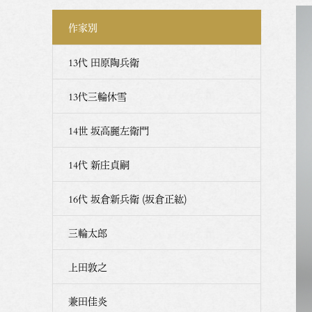
作家別
13代 田原陶兵衛
13代三輪休雪
14世 坂高麗左衛門
14代 新庄貞嗣
16代 坂倉新兵衛 (坂倉正紘)
三輪太郎
上田敦之
兼田佳炎