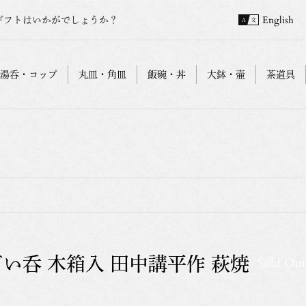
ギフトはいかがでしょうか？
English
湯呑・コップ
丸皿・角皿
飯碗・丼
大鉢・壷
茶道具
ぐい呑 木箱入 田中講平作 萩焼
Sold Out