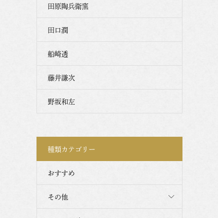
田原陶兵衛窯
田口潤
船崎透
藤井謙次
野坂和左
種類カテゴリー
おすすめ
その他