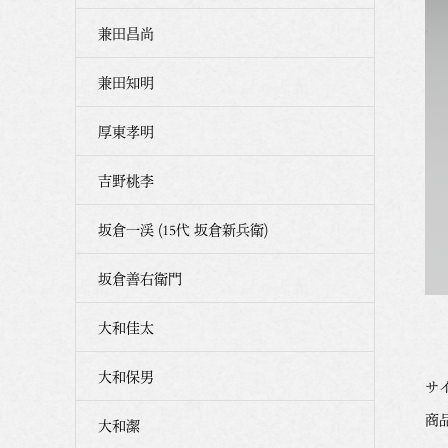
兼田昌尚
兼田知明
厚東孝明
吉野桃李
坂倉一渓 (15代 坂倉新兵衛)
坂倉善右衛門
大和佳太
大和保男
サイ
商品
大和潔