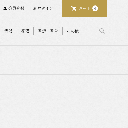
会員登録
ログイン
カート
0
酒器
花器
香炉・香合
その他