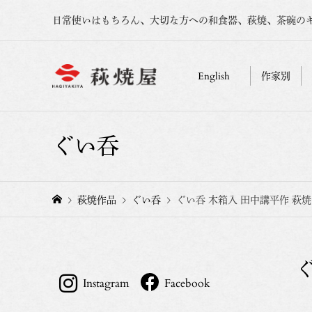
日常使いはもちろん、大切な方への和食器、萩焼、茶碗の
English
作家別
ぐい呑
萩焼作品
ぐい呑
ぐい呑 木箱入 田中講平作 萩焼
Instagram
Facebook