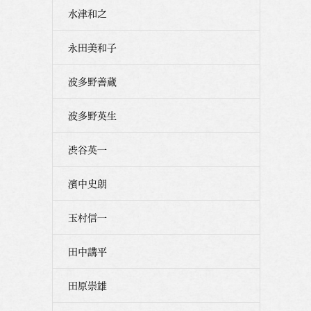
水津和之
永田美和子
波多野善蔵
波多野英生
渋谷英一
濱中史朗
玉村信一
田中講平
田原崇雄