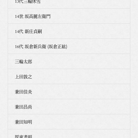
13代三輪休雪
14世 坂高麗左衛門
14代 新庄貞嗣
16代 坂倉新兵衛 (坂倉正紘)
三輪太郎
上田敦之
兼田佳炎
兼田昌尚
兼田知明
厚東孝明