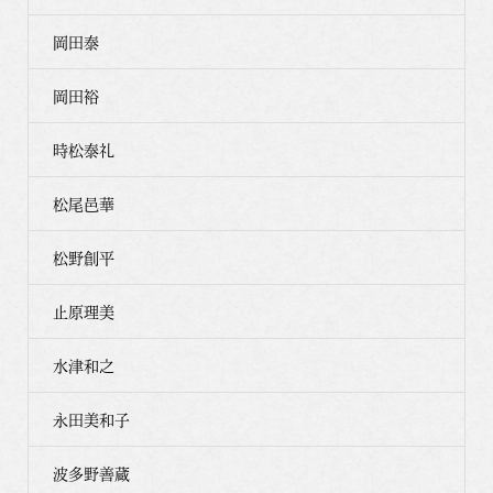
岡田泰
岡田裕
時松泰礼
松尾邑華
松野創平
止原理美
水津和之
永田美和子
波多野善蔵