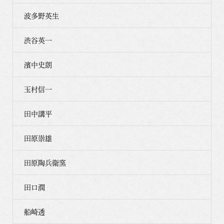
波多野英生
渋谷英一
濱中史朗
玉村信一
田中講平
田原崇雄
田原陶兵衛窯
田口潤
船崎透