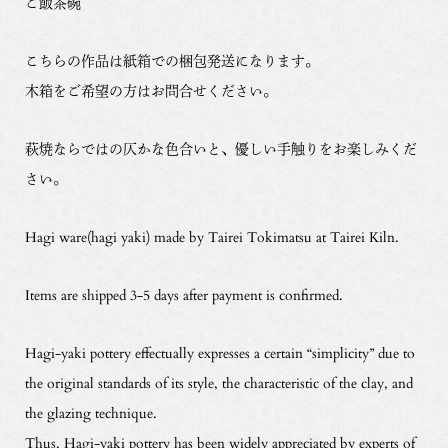
ご飯茶碗
こちらの作品は紙箱での梱包発送になります。
木箱をご希望の方はお問合せください。
萩焼ならではの仄かな色合いと、優しい手触りをお楽しみくだ
さい。
Hagi ware(hagi yaki) made by Tairei Tokimatsu at Tairei Kiln.
Items are shipped 3-5 days after payment is confirmed.
Hagi-yaki pottery effectually expresses a certain “simplicity” due to
the original standards of its style, the characteristic of the clay, and
the glazing technique.
Thus, Hagi-yaki pottery has been widely appreciated by experts of