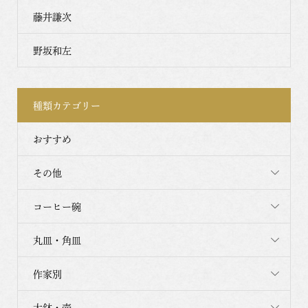
藤井謙次
野坂和左
種類カテゴリー
おすすめ
その他
コーヒー碗
丸皿・角皿
作家別
大鉢・壺