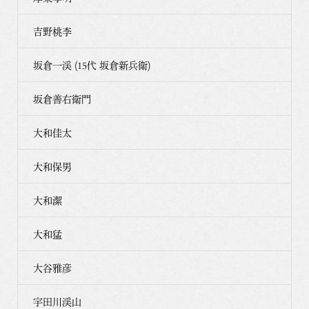
吉野桃李
坂倉一渓 (15代 坂倉新兵衛)
坂倉善右衛門
大和佳太
大和保男
大和潔
大和猛
大谷雅彦
宇田川渓山