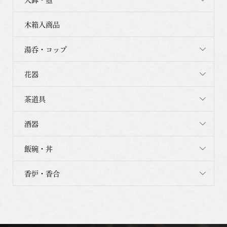
木箱入商品
湯呑・コップ
花器
茶道具
酒器
飯碗・丼
香炉・香合