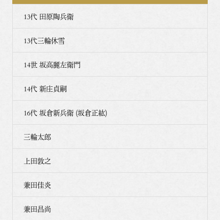
13代 田原陶兵衛
13代三輪休雪
14世 坂高麗左衛門
14代 新庄貞嗣
16代 坂倉新兵衛 (坂倉正紘)
三輪太郎
上田敦之
兼田佳炎
兼田昌尚