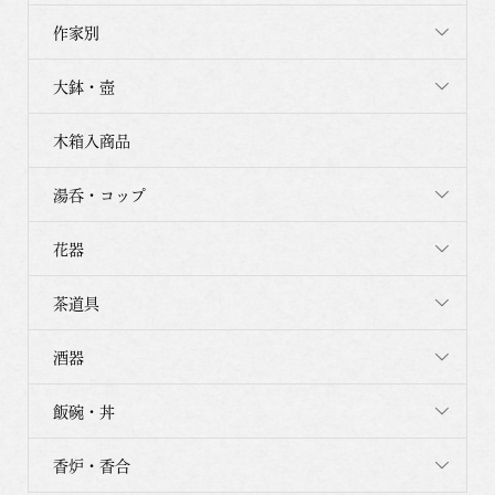
作家別
大鉢・壺
木箱入商品
湯呑・コップ
花器
茶道具
酒器
飯碗・丼
香炉・香合