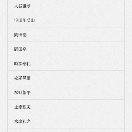
大谷雅彦
宇田川渓山
岡田泰
岡田裕
時松泰礼
松尾邑華
松野創平
止原理美
水津和之