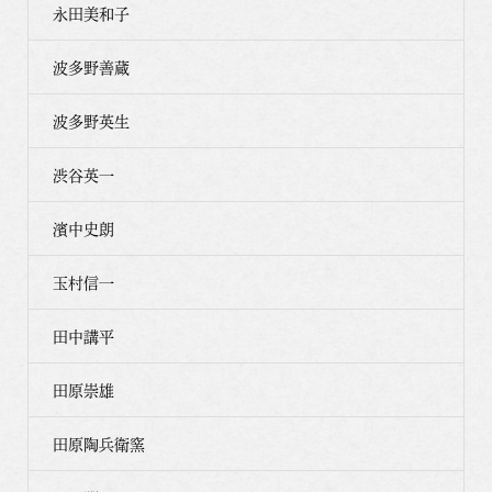
永田美和子
波多野善蔵
波多野英生
渋谷英一
濱中史朗
玉村信一
田中講平
田原崇雄
田原陶兵衛窯