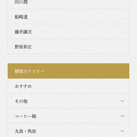
田口潤
船崎透
藤井謙次
野坂和左
種類カテゴリー
おすすめ
その他
コーヒー碗
丸皿・角皿