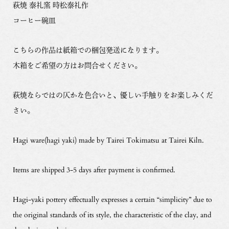
萩焼 泰礼窯 時松泰礼作
コーヒー碗皿
こちらの作品は紙箱での梱包発送になります。
木箱をご希望の方はお問合せください。
萩焼ならではの仄かな色合いと、優しい手触りをお楽しみくだ
さい。
Hagi ware(hagi yaki) made by Tairei Tokimatsu at Tairei Kiln.
Items are shipped 3-5 days after payment is confirmed.
Hagi-yaki pottery effectually expresses a certain “simplicity” due to
the original standards of its style, the characteristic of the clay, and