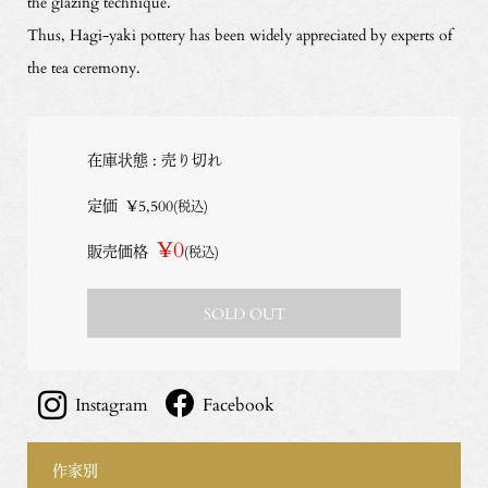
the glazing technique.
Thus, Hagi-yaki pottery has been widely appreciated by experts of
the tea ceremony.
在庫状態 : 売り切れ
定価
¥5,500
(税込)
¥0
販売価格
(税込)
SOLD OUT
Instagram
Facebook
作家別