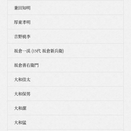
兼田知明
厚東孝明
吉野桃李
坂倉一渓 (15代 坂倉新兵衛)
坂倉善右衛門
大和佳太
大和保男
大和潔
大和猛