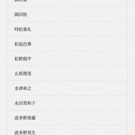
岡田裕
時松泰礼
松尾邑華
松野創平
止原理美
水津和之
永田美和子
波多野善蔵
波多野英生