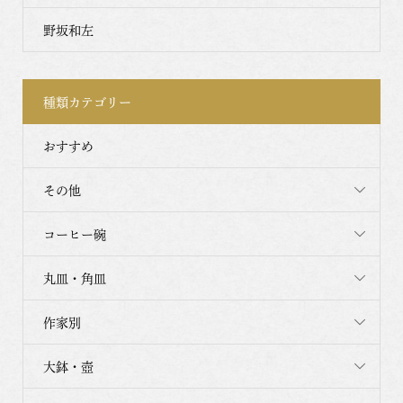
野坂和左
種類カテゴリー
おすすめ
その他
コーヒー碗
丸皿・角皿
作家別
大鉢・壺