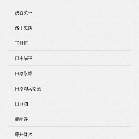
渋谷英一
濱中史朗
玉村信一
田中講平
田原崇雄
田原陶兵衛窯
田口潤
船崎透
藤井謙次