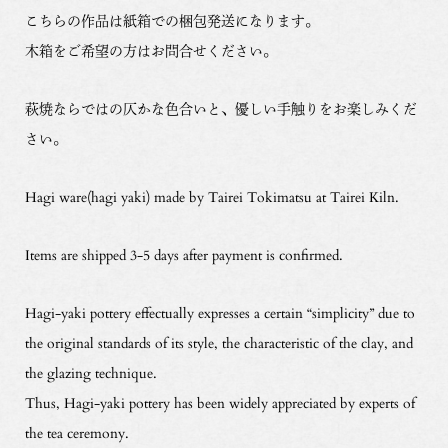
こちらの作品は紙箱での梱包発送になります。
木箱をご希望の方はお問合せください。
萩焼ならではの仄かな色合いと、優しい手触りをお楽しみくだ
さい。
Hagi ware(hagi yaki) made by Tairei Tokimatsu at Tairei Kiln.
Items are shipped 3-5 days after payment is confirmed.
Hagi-yaki pottery effectually expresses a certain “simplicity” due to
the original standards of its style, the characteristic of the clay, and
the glazing technique.
Thus, Hagi-yaki pottery has been widely appreciated by experts of
the tea ceremony.