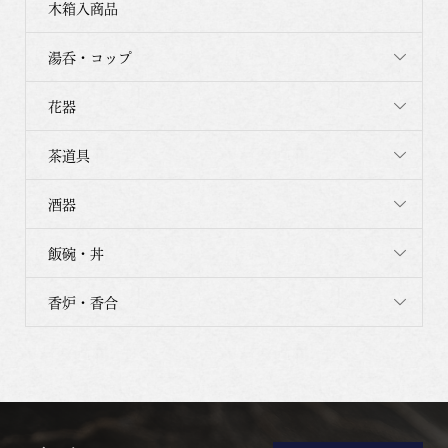
木箱入商品
湯呑・コップ
花器
茶道具
酒器
飯碗・丼
香炉・香合