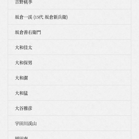
吉野桃李
坂倉一渓 (15代 坂倉新兵衛)
坂倉善右衛門
大和佳太
大和保男
大和潔
大和猛
大谷雅彦
宇田川渓山
岡田泰