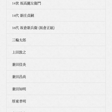
14世 坂高麗左衛門
14代 新庄貞嗣
16代 坂倉新兵衛 (坂倉正紘)
三輪太郎
上田敦之
兼田佳炎
兼田昌尚
兼田知明
厚東孝明