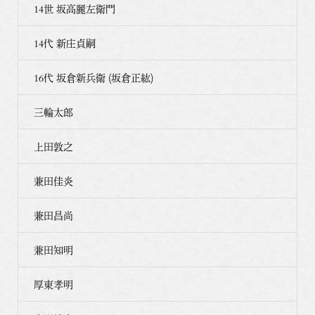
14世 坂高麗左衛門
14代 新庄貞嗣
16代 坂倉新兵衛 (坂倉正紘)
三輪太郎
上田敦之
兼田佳炎
兼田昌尚
兼田知明
厚東孝明