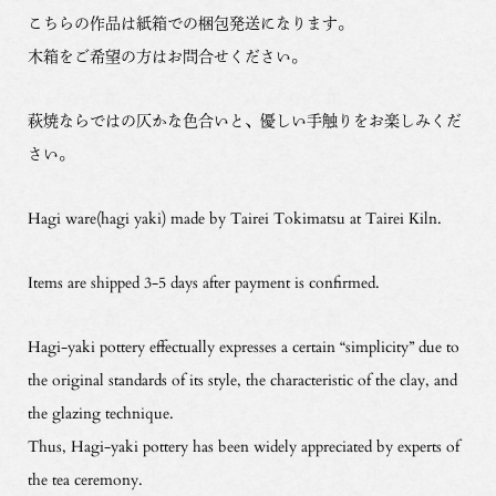
こちらの作品は紙箱での梱包発送になります。
木箱をご希望の方はお問合せください。
萩焼ならではの仄かな色合いと、優しい手触りをお楽しみくだ
さい。
Hagi ware(hagi yaki) made by Tairei Tokimatsu at Tairei Kiln.
Items are shipped 3-5 days after payment is confirmed.
Hagi-yaki pottery effectually expresses a certain “simplicity” due to
the original standards of its style, the characteristic of the clay, and
the glazing technique.
Thus, Hagi-yaki pottery has been widely appreciated by experts of
the tea ceremony.