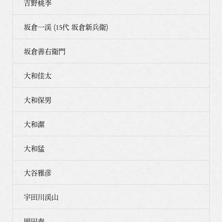
吉野桃李
坂倉一渓 (15代 坂倉新兵衛)
坂倉善右衛門
大和佳太
大和保男
大和潔
大和猛
大谷雅彦
宇田川渓山
岡田泰