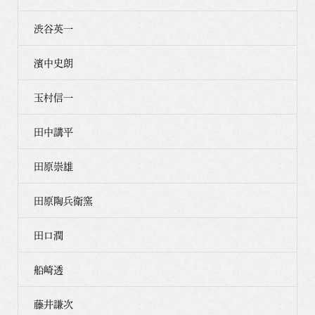
渋谷英一
濱中史朗
玉村信一
田中講平
田原崇雄
田原陶兵衛窯
田口潤
船崎透
藤井謙次