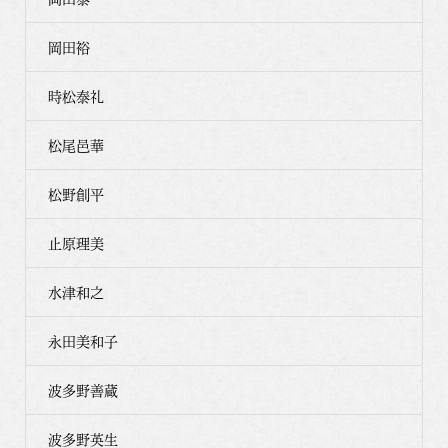
岡田裕
時松泰礼
松尾邑華
松野創平
止原理美
水津和之
永田美和子
波多野善蔵
波多野英生