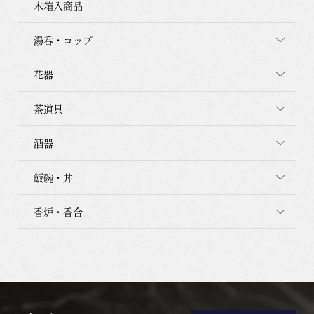
木箱入商品
湯呑・コップ
花器
茶道具
酒器
飯碗・丼
香炉・香合