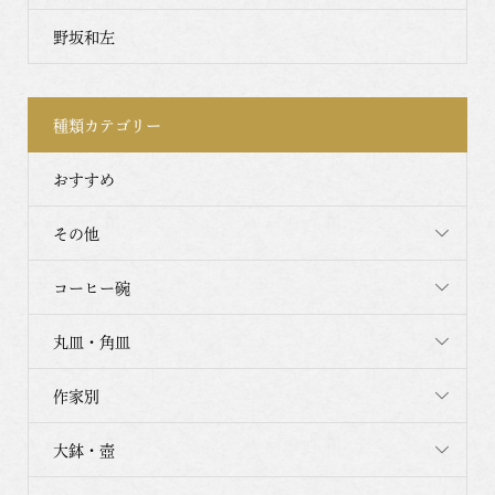
野坂和左
種類カテゴリー
おすすめ
その他
コーヒー碗
丸皿・角皿
作家別
大鉢・壺